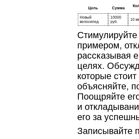
Кол
Цель
Сумма
Новый
10000
10 м
велосипед
руб.
Стимулируйте
примером, отк
рассказывая е
целях. Обсужд
которые стоит 
объясняйте, п
Поощряйте его
и откладывани
его за успешн
Записывайте п