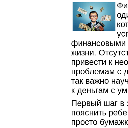
Фи
од
ко
ус
финансовыми 
жизни. Отсутс
привести к не
проблемам с д
так важно нау
к деньгам с у
Первый шаг в 
пояснить ребен
просто бумажк