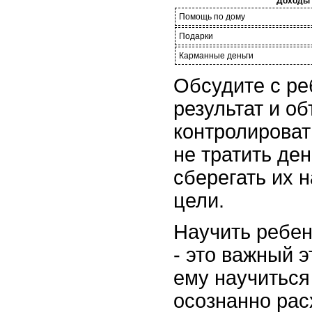
Доходы
Помощь по дому
Подарки
Карманные деньги
Обсудите с р
результат и об
контролироват
не тратить де
сберегать их 
цели.
Научить ребе
- это важный э
ему научиться
осознанно рас