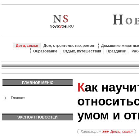
N
ovo
S
trel.
RU
Дети, семья
Дом, строительство, ремонт
Домашние животные
Образование
Отдых, путешествия
Праздники
Раб
Как научить ребенка
ГЛАВНОЕ МЕНЮ
относитьс
Главная
умом и о
ЭКСПОРТ НОВОСТЕЙ
Категория
Дети, семья