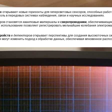
х
открывают новые горизонты для гиперсветовых сенсоров, способных работ
роль в передовых системах наблюдения, связи и научных исследованиях.
оров становятся
квантовые материалы
и
сверхпроводники
, обеспечивающи
 использование позволяет регистрировать мельчайшие колебания электрома
тройств
и
детекторов
открывает перспективы для создания высокоточных с
и могут изменить подход к обработке данных, обеспечивая мгновенное расп