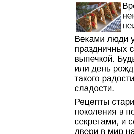
Вр
не
не
Веками люди у
праздничных с
выпечкой. Буд
или день рожд
такого радост
сладости.
Рецепты стари
поколения в п
секретами, и 
двери в мир н