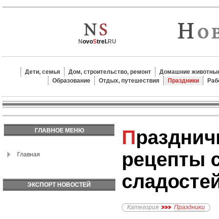
N
ovo
S
trel.
RU
Дети, семья
Дом, строительство, ремонт
Домашние животные
Образование
Отдых, путешествия
Праздники
Раб
Праздничные выпечка:
ГЛАВНОЕ МЕНЮ
рецепты 
Главная
сладосте
ЭКСПОРТ НОВОСТЕЙ
Категория
Праздники