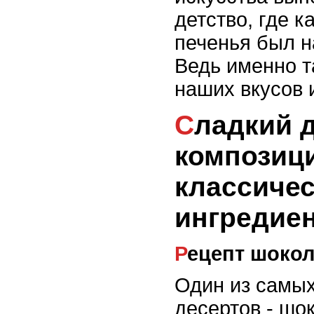
детство, где к
печенья был 
Ведь именно т
наших вкусов 
Сладкий дуэт: вкусные
композици
классиче
ингредие
Рецепт шоко
Один из самы
десертов - шо