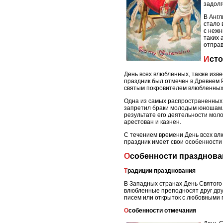
задолг
В Англ
стало 
с нежн
таких 
отправ
Ист
День всех влюбленных, также изве
праздник был отмечен в Древнем 
святым покровителем влюбленных,
Одна из самых распространенных 
запретил браки молодым юношам. 
результате его деятельности мол
арестован и казнен.
С течением времени День всех влю
праздник имеет свои особенности 
Особенности празднова
Традиции празднования
В Западных странах День Святого
влюбленные преподносят друг дру
писем или открыток с любовными
Особенности отмечания