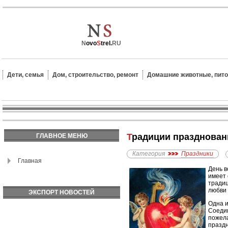
N
ovo
S
trel.
RU
Дети, семья
Дом, строительство, ремонт
Домашние животные, пит
Традиции празднова
ГЛАВНОЕ МЕНЮ
Категория
Праздники
Главная
День в
имеет 
традиц
любви 
ЭКСПОРТ НОВОСТЕЙ
Одна и
Соедин
пожела
праздн