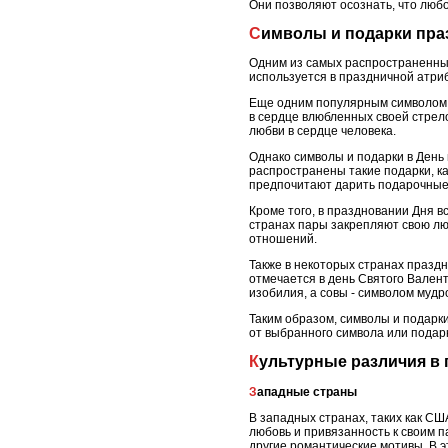
Они позволяют осознать, что люб
Символы и подарки пра
Одним из самых распространенных
используется в праздничной атриб
Еще одним популярным символом я
в сердце влюбленных своей стрело
любви в сердце человека.
Однако символы и подарки в День 
распространены такие подарки, ка
предпочитают дарить подарочные 
Кроме того, в праздновании Дня 
странах пары закрепляют свою лю
отношений.
Также в некоторых странах празд
отмечается в день Святого Валент
изобилия, а совы - символом мудр
Таким образом, символы и подарк
от выбранного символа или подарк
Культурные различия 
Западные страны
В западных странах, таких как С
любовь и привязанность к своим 
другие романтические мотивы. В 