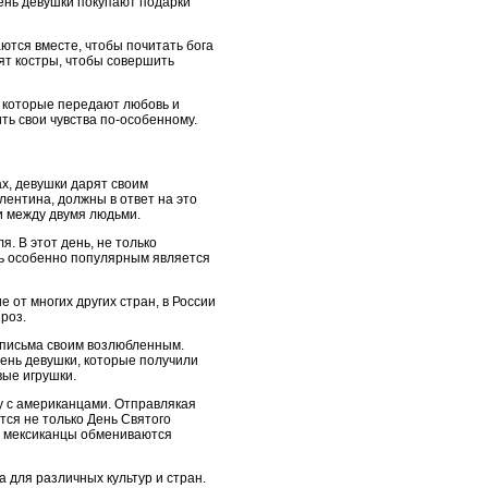
день девушки покупают подарки
ются вместе, чтобы почитать бога
ят костры, чтобы совершить
, которые передают любовь и
ь свои чувства по-особенному.
ах, девушки дарят своим
ентина, должны в ответ на это
и между двумя людьми.
. В этот день, не только
ень особенно популярным является
 от многих других стран, в России
роз.
 письма своим возлюбленным.
 день девушки, которые получили
вые игрушки.
у с американцами. Отправлякая
тся не только День Святого
нь мексиканцы обмениваются
 для различных культур и стран.