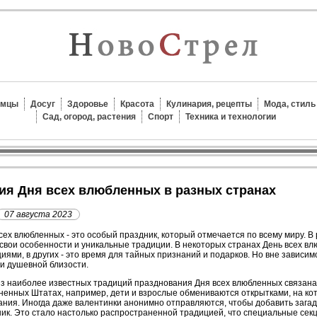
омцы
Досуг
Здоровье
Красота
Кулинария, рецепты
Мода, стиль
Сад, огород, растения
Спорт
Техника и технологии
ния Дня всех влюбленных в разных странах
07 августа 2023
сех влюбленных - это особый праздник, который отмечается по всему миру. В
свои особенности и уникальные традиции. В некоторых странах День всех 
иями, в других - это время для тайных признаний и подарков. Но вне зависимо
и душевной близости.
з наиболее известных традиций празднования Дня всех влюбленных связана
енных Штатах, например, дети и взрослые обмениваются открытками, на ко
ния. Иногда даже валентинки анонимно отправляются, чтобы добавить загад
ик. Это стало настолько распространенной традицией, что специальные сек