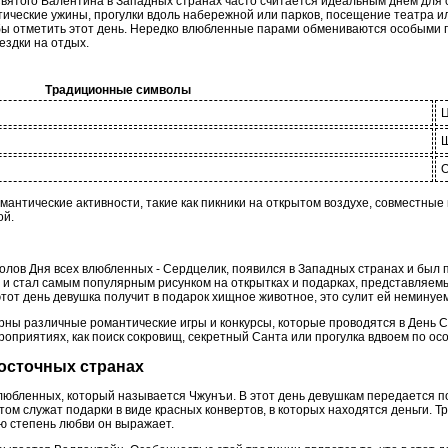
вятого Валентина в Западных странах часто считается идеальным днем для 
ические ужины, прогулки вдоль набережной или парков, посещение театра ил
ы отметить этот день. Нередко влюбленные парами обмениваются особыми п
ездки на отдых.
Традиционные символы
О
антические активности, такие как пикники на открытом воздухе, совместные
ой.
лов Дня всех влюбленных - Сердцелик, появился в Западных странах и был п
ь и стал самым популярным рисунком на открытках и подарках, представляем
в этот день девушка получит в подарок хищное животное, это сулит ей немину
рны различные романтические игры и конкурсы, которые проводятся в День 
ероприятиях, как поиск сокровищ, секретный Санта или прогулка вдвоем по ос
Восточных странах
влюбленных, который называется Чжунъи. В этот день девушкам передается п
ом служат подарки в виде красных конвертов, в которых находятся деньги. Т
ю степень любви он выражает.