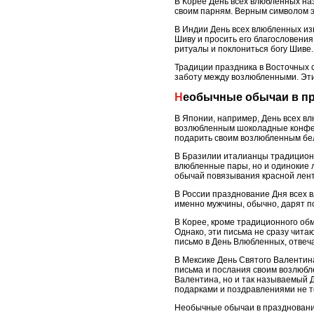
В Корее День всех влюбленных на
своим парням. Верным символом э
В Индии День всех влюбленных из
Шиву и просить его благословения
ритуалы и поклониться богу Шиве.
Традиции праздника в Восточных 
заботу между возлюбленными. Эти
Необычные обычаи в п
В Японии, например, День всех вл
возлюбленным шоколадные конфеты
подарить своим возлюбленным бел
В Бразилии италианцы традиционн
влюбленные пары, но и одинокие 
обычай повязывания красной лент
В России празднование Дня всех в
именно мужчины, обычно, дарят по
В Корее, кроме традиционного об
Однако, эти письма не сразу чита
письмо в День Влюбленных, отвеч
В Мексике День Святого Валентина
письма и послания своим возлюбл
Валентина, но и так называемый 
подарками и поздравлениями не то
Необычные обычаи в праздновании