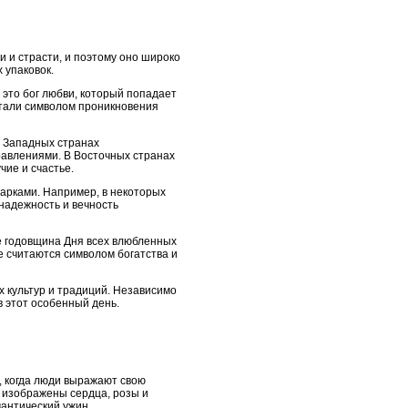
 и страсти, и поэтому оно широко
 упаковок.
это бог любви, который попадает
 стали символом проникновения
в Западных странах
равлениями. В Восточных странах
ие и счастье.
арками. Например, в некоторых
надежность и вечность
ае годовщина Дня всех влюбленных
е считаются символом богатства и
 культур и традиций. Независимо
в этот особенный день.
, когда люди выражают свою
х изображены сердца, розы и
мантический ужин.