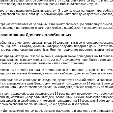
зывается Валлантайн. Особенностью этой традиции является то, что в этот 
того праздника являются сердца, розы и милые плюшевые игрушки.
вестен под названием День шиваратри. Это день, когда молодые пары собира
 для своей любви. В этот день девушки украшают свои дома цветами и развод
странах отличаются от западных. Они имеют свою особую символику и смысл
 традиции напоминают о важности любви в нашей жизни и позволяют выразит
раздновании Дня всех влюбленных
юбленных отмечается дважды в год. 14 февраля, как и во многих других стран
. Однако, 14 марта, мужчины, которые получили подарки в день Святого Вал
ые марципановые фигурки. Итак, Япония предлагает продолжить цикл любв
о празднуют День Святого Антония, который также приходится на 14 февраля
люди молятся святому, чтобы он помог найти душевную пару. Также в этот д
очки на руку, означающий желание найти свою половинку.
любленных пришло с запада и приобрело свои особенности. Однако, в отличие
дарки своим возлюбленным, и часто они выбирают для этого букеты красных 
мена подарками и походов на свидание, существует обычай писать любовные
ются, а выдаются в день Белого дня, который приходится на 14 марта. В этот
ают на него и дарят своим возлюбленным подарки, обычно конфеты или мехо
 стал традицией, когда мексиканцы в 19 веке начали послевоенную переписк
енным, мексиканцы сделали этот день особенным. Сейчас, в Мексике отмечае
День дружбы и влюбленности, который приходится на 14 февраля. В этот де
лько со своими возлюбленными, но и с друзьями и коллегами.
 Дня всех влюбленных подчеркивают насущность и значение этого праздника