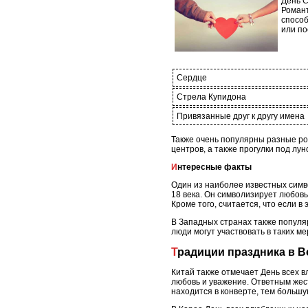
День С
Романт
способ
или по
Сердце
Стрела Купидона
Привязанные друг к другу имена
Также очень популярны разные ром
центров, а также прогулки под лун
Интересные факты
Один из наиболее известных симво
18 века. Он символизирует любов
Кроме того, считается, что если 
В Западных странах также популя
люди могут участвовать в таких м
Традиции праздника в 
Китай также отмечает День всех 
любовь и уважение. Ответным жест
находится в конверте, тем большу