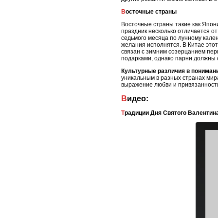
Восточные страны
Восточные страны такие как Япони
праздник несколько отличается о
седьмого месяца по лунному кален
желания исполнятся. В Китае этот
связан с зимним созерцанием пер
подарками, однако парни должны о
Культурные различия в пониман
уникальным в разных странах мира
выражение любви и привязанности
Видео:
Традиции Дня Святого Валентин