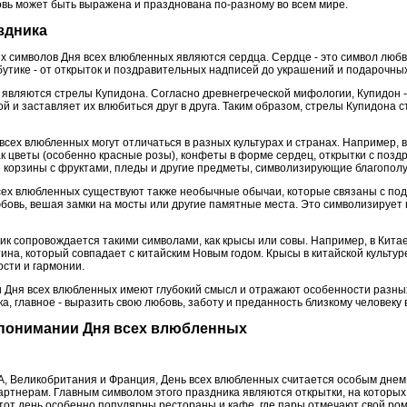
овь может быть выражена и празднована по-разному во всем мире.
здника
 символов Дня всех влюбленных являются сердца. Сердце - это символ любви
утике - от открыток и поздравительных надписей до украшений и подарочных
вляются стрелы Купидона. Согласно древнегреческой мифологии, Купидон - 
й и заставляет их влюбиться друг в друга. Таким образом, стрелы Купидона
всех влюбленных могут отличаться в разных культурах и странах. Например, 
к цветы (особенно красные розы), конфеты в форме сердец, открытки с позд
корзины с фруктами, пледы и другие предметы, символизирующие благополуч
всех влюбленных существуют также необычные обычаи, которые связаны с под
бовь, вешая замки на мосты или другие памятные места. Это символизирует 
ник сопровождается такими символами, как крысы или совы. Например, в Кит
ина, который совпадает с китайским Новым годом. Крысы в китайской культур
ости и гармонии.
и Дня всех влюбленных имеют глубокий смысл и отражают особенности разных
а, главное - выразить свою любовь, заботу и преданность близкому человеку 
в понимании Дня всех влюбленных
ША, Великобритания и Франция, День всех влюбленных считается особым днем
партнерам. Главным символом этого праздника являются открытки, на которы
этот день особенно популярны рестораны и кафе, где пары отмечают свой ро