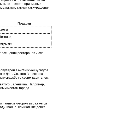
свиданий и проявления любви.
и кино - все это привычные
одарками, такими как украшения
Подарки
Цветы
Шоколад
ткрытки
 посещения ресторанов и спа-
опулярен в английской культуре
ых в День Святого Валентина.
емую свадьбу со своим дарителем.
Святого Валентина. Например,
обым местам города.
ослание, в котором выражается
радиционно, чем больше денег