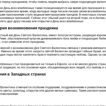
о перед праздником, чтобы помочь людям выбрать самую подходящую валенти
ии День всех влюбленных также позиционируется как время для признания в
викторианское время, когда молодые люди писали письма своим возлюбленн
ыми признаниями стало модным викторианским трендом. В некоторых случая
анонимных признаний. Сейчас этот обычай ушел на второй план, но в Англии
лять друг другу письма или открытки в День всех влюбленных.
ория возникновения праздника
стный как День Святого Валентина, имеет богатую историю, уходящую корням
Риме, обусловленный культом древнеримского бога любви и плодородия Люб
 стал символом этого праздника.
версий о возникновении Дня Святого Валентина связана с римским императо
Именно во время этого запрета святой Валентин проводил тайные браки, иг
одые пары могли заключить брак и пережить настоящую любовь. Однако за с
бленных стал праздноваться не только в Европе, но и во многих других стран
и традиции, но его основная идея, объединяющая всех людей, это любовь и з
ния в Западных странах
 Валентина отмечается особыми подарками, поздравлениями и романтически
гу цветы, шоколад, открытки или другие милые сувениры. Также распростра
 пожеланиями.