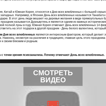
я, Китай и Южная Корея, относятся к Дню всех влюбленных с большей серьезн
т западных. Например, в Японии День всех влюбленных называется Танабата 
дарю. В этот день люди вешают на деревья желания в виде прямоугольных бу
 праздник называется Дуаньвутянь и является одним из важных исторических
вой полной луны в году. Южная Корея отмечает День всех влюбленных 14 фев
тветить на этот подарок в другой праздник - День белого валентина, который
ии Дня всех влюбленных
являются интересным фактором, который делает э
. Наконец, несмотря на различия в традициях, главная цель этого праздника
 к своим близким и родным.
а с точки зрения психоанализа. Почему отмечают День всех влюбленных.
СМОТРЕТЬ
ВИДЕО