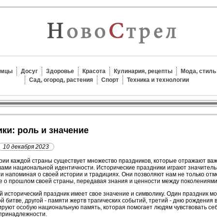
омцы
Досуг
Здоровье
Красота
Кулинария, рецепты
Мода, стиль
Сад, огород, растения
Спорт
Техника и технологии
ики: роль и значение
10 декабря 2023
рии каждой страны существует множество праздников, которые отражают ва
ами национальной идентичности. Исторические праздники играют значитель
и напоминая о своей истории и традициях. Они позволяют нам не только отм
 о прошлом своей страны, передавая знания и ценности между поколениями
 исторический праздник имеет свое значение и символику. Один праздник м
й битве, другой - памяти жертв трагических событий, третий - дню рождения 
ируют особую национальную память, которая помогает людям чувствовать себ
 принадлежности.