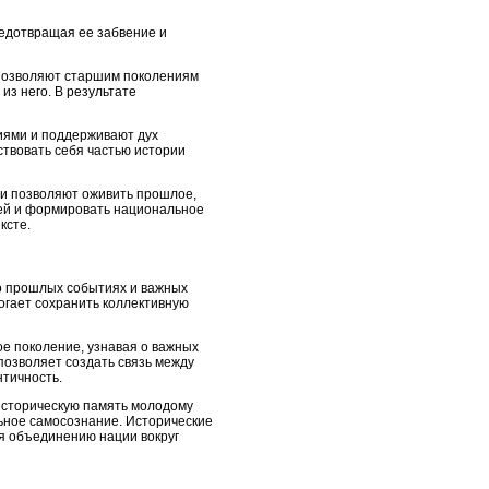
едотвращая ее забвение и
 позволяют старшим поколениям
из него. В результате
иями и поддерживают дух
ствовать себя частью истории
ни позволяют оживить прошлое,
тей и формировать национальное
ксте.
о прошлых событиях и важных
огает сохранить коллективную
е поколение, узнавая о важных
позволяет создать связь между
нтичность.
 историческую память молодому
ьное самосознание. Исторические
я объединению нации вокруг