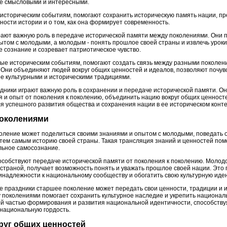
ее смысловыми и интересными.
сторическим событиям, помогают сохранить историческую память нации, пр
ости истории и о том, как она формирует современность.
рают важную роль в передаче исторической памяти между поколениями. Они
том с молодыми, а молодым - понять прошлое своей страны и извлечь уроки 
 сознание и созревает патриотическое чувство.
ные историческим событиям, помогают создать связь между разными поколен
. Они объединяют людей вокруг общих ценностей и идеалов, позволяют почув
ее культурными и историческими традициями.
здники играют важную роль в сохранении и передаче исторической памяти. О
ия и опыт от поколения к поколению, объединить нацию вокруг общих ценнос
я успешного развития общества и сохранения нации в ее историческом конте
поколениями
оление может поделиться своими знаниями и опытом с молодыми, поведать 
тем самым историю своей страны. Такая трансляция знаний и ценностей пом
льное самосознание.
особствуют передаче исторической памяти от поколения к поколению. Молодо
 страной, получает возможность понять и уважать прошлое своей нации. Это 
ринадлежности к национальному сообществу и обогатить свою культурную иде
ие праздники старшее поколение может передать свои ценности, традиции и
 поколениями помогает сохранить культурное наследие и укрепить национал
й частью формирования и развития национальной идентичности, способству
национальную гордость.
руг общих ценностей