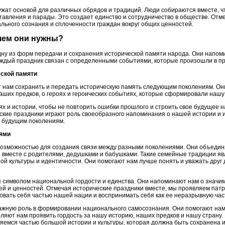
ужат основой для различных обрядов и традиций. Люди собираются вместе, ч
авления и парады. Это создает единство и сотрудничество в обществе. Отм
льного сознания и сплоченности граждан вокруг общих ценностей.
ачем они нужны?
ну из форм передачи и сохранения исторической памяти народа. Они напом
аждый праздник связан с определенными событиями, которые произошли в пр
еской памяти
 нам сохранить и передать историческую память следующим поколениям. Он
аших предков, о героях и героических событиях, которые сформировали нашу 
х и истории, чтобы не повторить ошибки прошлого и строить свое будущее н
кие праздники играют роль своеобразного напоминания о нашей истории и 
ю будущим поколениям.
иями
озможностью для создания связи между разными поколениями. Они объединя
 вместе с родителями, дедушками и бабушками. Такие семейные традиции 
 культуры и идентичности. Они помогают нам лучше понять и уважать друг д
 символом национальной гордости и единства. Они напоминают нам о значим
й и ценностей. Отмечая исторические праздники вместе, мы проявляем патри
овать себя частью нашей нации и воспринимать себя как ее неразрывную час
ажную роль в формировании национального самосознания. Они помогают нам п
ляют нам проявить гордость за нашу историю, наших предков и нашу страну.
ляемся частью большой истории и культуры, которая должна быть сохранена