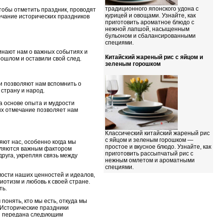
традиционного японского удона с
тобы отметить праздник, проводят
курицей и овощами. Узнайте, как
ечание исторических праздников
приготовить ароматное блюдо с
нежной лапшой, насыщенным
бульоном и сбалансированными
специями.
инают нам о важных событиях и
Китайский жареный рис с яйцом и
ошлом и оставили свой след.
зеленым горошком
и позволяют нам вспомнить о
страну и народ.
а основе опыта и мудрости
их отмечание позволяет нам
Классический китайский жареный рис
с яйцом и зеленым горошком —
ют нас, особенно когда мы
простое и вкусное блюдо. Узнайте, как
являются важным фактором
приготовить рассыпчатый рис с
руга, укрепляя связь между
нежным омлетом и ароматными
специями.
ости наших ценностей и идеалов,
отизм и любовь к своей стране.
ть.
онять, кто мы есть, откуда мы
 Исторические праздники
 и передана следующим