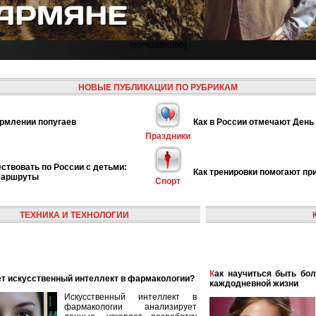
{nomultithumb}
НОВЫЕ ПУБЛИКАЦИИ ПО РУБРИКАМ
рмлении попугаев
Как в России отмечают День
Праздники
ствовать по России с детьми:
Как тренировки помогают пр
маршруты
Спорт
ТЕХНИКА И ТЕХНОЛОГИИ
Как научиться быть более женственной и элегантной в
ает искусственный интеллект в фармакологии?
каждодневной жизни
Искусственный интеллект в
фармакологии анализирует