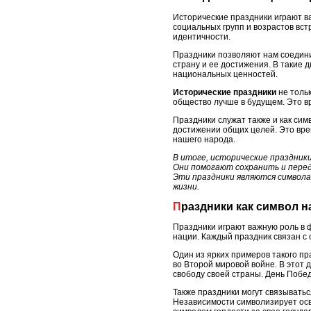
Исторические праздники играют в
социальных групп и возрастов вс
идентичности.
Праздники позволяют нам соедини
страну и ее достижения. В такие 
национальных ценностей.
Исторические праздники
не тольк
общество лучше в будущем. Это вр
Праздники служат также и как сим
достижении общих целей. Это вре
нашего народа.
В итоге, исторические праздник
Они помогают сохранить и перед
Эти праздники являются символа
жизни.
Праздники как символ 
Праздники играют важную роль в 
нации. Каждый праздник связан с
Один из ярких примеров такого пр
во Второй мировой войне. В этот 
свободу своей страны. День Побед
Также праздники могут связывать
Независимости символизирует осв