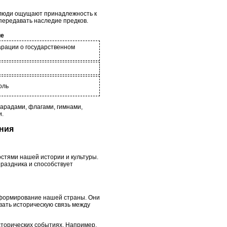
 люди ощущают принадлежность к
 передавать наследие предков.
ие
арации о государственном
оль
арадами, флагами, гимнами,
и.
ания
стями нашей истории и культуры.
праздника и способствует
а формирование нашей страны. Они
вать историческую связь между
сторических событиях. Например,