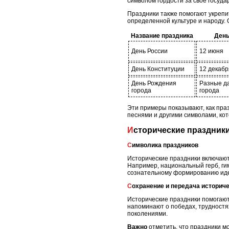
символом гордости за свое госуда
Праздники также помогают укрепи
определенной культуре и народу. 
Название праздника
День
День России
12 июня
День Конституции
12 декабр
День Рождения
Разные да
города
города
Эти примеры показывают, как пра
песнями и другими символами, ко
Исторические праздни
Символика праздников
Исторические праздники включают
Например, национальный герб, гим
сознательному формированию иде
Сохранение и передача историч
Исторические праздники помогают
напоминают о победах, трудностя
поколениями.
Важно
отметить, что праздники м