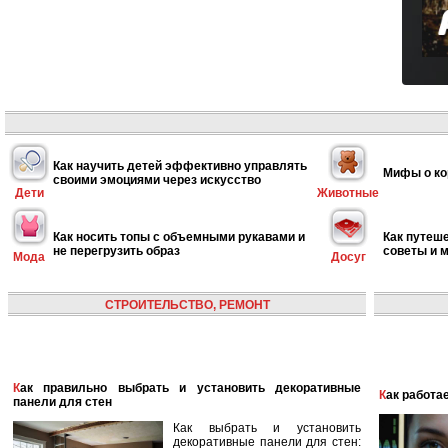
Как научить детей эффективно управлять
Мифы о ко
своими эмоциями через искусство
Дети
Животные
Как носить топы с объемными рукавами и
Как путеше
не перегрузить образ
советы и 
Мода
Досуг
СТРОИТЕЛЬСТВО, РЕМОНТ
Как правильно выбрать и установить декоративные
Как работ
панели для стен
Как выбрать и установить
декоративные панели для стен: