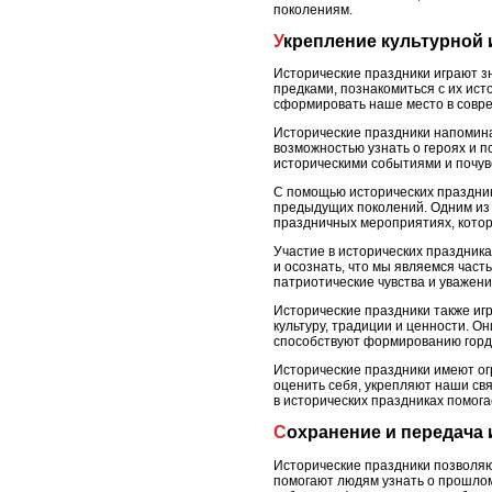
поколениям.
Укрепление культурной
Исторические праздники играют з
предками, познакомиться с их ист
сформировать наше место в совр
Исторические праздники напомина
возможностью узнать о героях и п
историческими событиями и почув
С помощью исторических праздник
предыдущих поколений. Одним из
праздничных мероприятиях, котор
Участие в исторических праздник
и осознать, что мы являемся час
патриотические чувства и уважени
Исторические праздники также иг
культуру, традиции и ценности. О
способствуют формированию гордо
Исторические праздники имеют ог
оценить себя, укрепляют наши св
в исторических праздниках помога
Сохранение и передача
Исторические праздники позволяю
помогают людям узнать о прошлом 