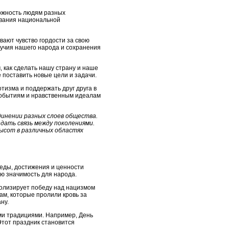
можность людям разных
ования национальной
вают чувство гордости за свою
лучия нашего народа и сохранения
 как сделать нашу страну и наше
 поставить новые цели и задачи.
тизма и поддержать друг друга в
 событиям и нравственным идеалам
динении разных слоев общества.
дать связь между поколениями.
ысот в различных областях
еды, достижения и ценности
ю значимость для народа.
волизирует победу над нацизмом
ам, которые пролили кровь за
ну.
ми традициями. Например, День
Этот праздник становится