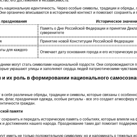
рство, его достижения и независимость.
ть национальную идентичность. Через особые символы, традиции и обряды,
Они органично вписываются в исторический контекст и помогают сохранять и
 празднования
Историческое значен
Память о Дне Российской Федерации и принятии Декл
суверенитете
я
Принятие новой Конституции Российской Федерации
ты для каждого
Отмечает дату основания города и его историческую р
здники могут стать символами национальной гордости. Они сопровождаются п
торые украшают улицы и заполняют сердца людей патриотическими чувствам
ки и их роль в формировании национального самосозн
 в себя различные обряды, традиции и символы, которые связаны с особенно
н, флаг, праздничная одежда, особые ритуалы - все это создает атмосферу 
нтичности граждан.
еской памяти
 сохранить и передать историческую память о событиях, которые влияли н
х и достижениях нашего народа. Празднование таких дат помогает поддержи
огут иметь не только положительную символику, но и напоминать о тяжелых и