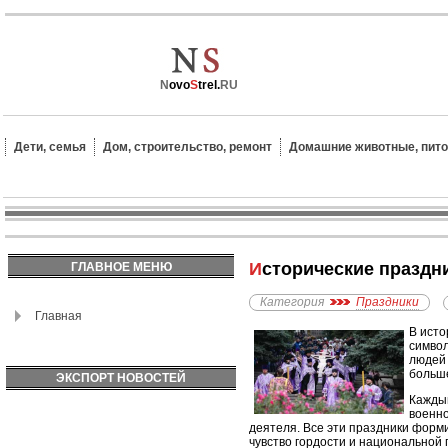
N
ovo
S
trel.
RU
Дети, семья
Дом, строительство, ремонт
Домашние животные, пит
Исторические праздн
ГЛАВНОЕ МЕНЮ
Категория
Праздники
Главная
В исто
символ
людей 
больше
ЭКСПОРТ НОВОСТЕЙ
Каждый
военно
деятеля. Все эти праздники форм
чувство гордости и национальной