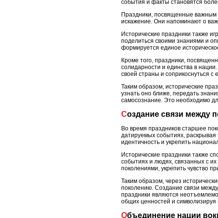
события и факты становятся бол
Праздники, посвященные важным и
искажение. Они напоминают о важн
Исторические праздники также иг
поделиться своими знаниями и опы
формируется единое историческое
Кроме того, праздники, посвящен
солидарности и единства в нации
своей страны и соприкоснуться с 
Таким образом, исторические пра
узнать оно ближе, передать знан
самосознание. Это необходимо дл
Создание связи между 
Во время праздников старшее пок
датируемых событиях, раскрывая 
идентичность и укрепить национа
Исторические праздники также сп
событиях и людях, связанных с их
поколениями, укрепить чувство п
Таким образом, через историческ
поколению. Создание связи между
праздники являются неотъемлемо
общих ценностей и символизируя 
Объединение нации вок