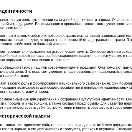
 идентичности
начительную роль в укреплении культурной идентичности народа. Они позвол
орией и традициями. Воспоминание о прошлом помогает нам лучше понять и о
еменном мире.
ют нам о важных событиях, которые отразились на нашей национальной ист
одвигах наших предков, которые внесли весомый вклад в развитие страны. Эт
ствовать себя частью большой истории.
ов передается и сохраняется историческая память. Они помогают нам сохра
 наиболее эффективных способов сохранения памяти является участие в тр
ые передаются из поколения в поколение.
ах объединяет нас с нашими современниками и предками. Они помогают нам 
тью одной цепи. Это помогает укреплять наши семейные и национальные связ
е к нашей стране.
рают важную роль в формировании национального самосознания. Они помогаю
ни создают возможность для общего восприятия и понимания национальных си
сти за свою страну и народ.
ромное значение для укрепления и сохранения культурной идентичности. Он
язи с прошлым и настоящим, а также создают предпосылки для развития нац
ет нам почувствовать себя частью истории и принять свое место в современн
 исторической памяти
т оживить исторические события и персоналии, сделать их более доступным
своего народа, о его достижениях и трагедиях, успехах и неудачах. Благода