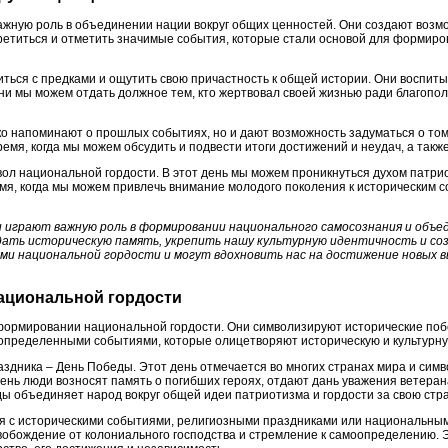
ажную роль в объединении нации вокруг общих ценностей. Они создают воз
третиться и отметить значимые события, которые стали основой для формир
ться с предками и ощутить свою причастность к общей истории. Они воспиты
дни мы можем отдать должное тем, кто жертвовал своей жизнью ради благопо
о напоминают о прошлых событиях, но и дают возможность задуматься о том,
емя, когда мы можем обсудить и подвести итоги достижений и неудач, а также
вол национальной гордости. В этот день мы можем проникнуться духом патрио
мя, когда мы можем привлечь внимание молодого поколения к историческим
и играют важную роль в формировании национального самосознания и объе
ать историческую память, укрепить нашу культурную идентичность и соз
ми национальной гордости и могут вдохновить нас на достижение новых в
национальной гордости
формировании национальной гордости. Они символизируют исторические поб
 определенными событиями, которые олицетворяют историческую и культурну
аздника – День Победы. Этот день отмечается во многих странах мира и сим
день люди возносят память о погибших героях, отдают дань уважения ветеран
ы объединяет народ вокруг общей идеи патриотизма и гордости за свою стра
ся с историческими событиями, религиозными праздниками или национальны
обождение от колониального господства и стремление к самоопределению. 