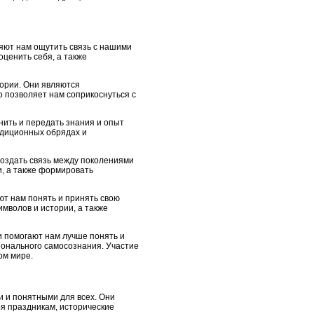
яют нам ощутить связь с нашими
ценить себя, а также
ории. Они являются
о позволяет нам соприкоснуться с
нить и передать знания и опыт
адиционных обрядах и
создать связь между поколениями
и, а также формировать
т нам понять и принять свою
мволов и истории, а также
и помогают нам лучше понять и
ионального самосознания. Участие
ом мире.
и и понятными для всех. Они
ря праздникам, исторические