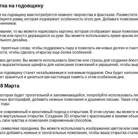
тка на годовщину
и на годовщину вам потребуется немного творчества и фантазии. Размести
ерите рамку, которая подчеркнет особенность этого дня. Добавьте пожелани
нинников.
совании, то вы можете нарисовать картину, которая отображает ваши пожела
нтом или просто держащихся за руки. Вы можете использовать яркие краски и
льного дизайна.
 приятные слова, чтобы поддержать пару и пожелать им новых долгих и счас
сти, чтобы сделать открытку еще более особенной.
ких деталях. Вы можете использовать блестки или стразы для создания блес
е выразительные шрифты для написания пожеланий и украшений, чтобы выра
на годовщину станет незабываемым и значимым подарком. Она будет напол
ет храниться и цениться как настоящая память о этом особенном дне.
 8 Марта
, которая будет трогательной и запоминающейся, попробуйте использовать л
тных фотографий, добавить нежные пожелания и душевное письмо. Такая отк
 годы.
е современный и креативный подход к открыткам. В этом случае, вы можете
или виртуальные открытки. Создание 3D-открытки с красочными и яркими об
 свои чувства и пожелания современным способом.
 символике праздника. Вы можете использовать изображения цветов или симв
дьте добавить нежные и трогательные пожелания, чтобы ваша открытка стал