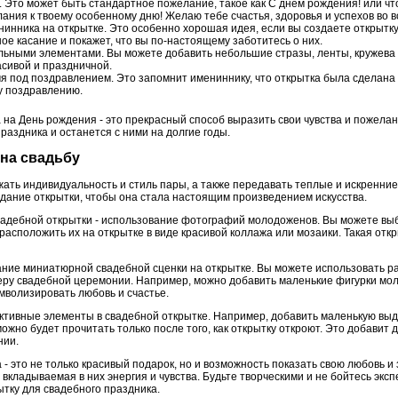
. Это может быть стандартное пожелание, такое как С днем рождения! или чт
ния к твоему особенному дню! Желаю тебе счастья, здоровья и успехов во в
нника на открытке. Это особенно хорошая идея, если вы создаете открытку 
ое касание и покажет, что вы по-настоящему заботитесь о них.
льными элементами. Вы можете добавить небольшие стразы, ленты, кружева 
асивой и праздничной.
мя под поздравлением. Это запомнит имениннику, что открытка была сделана
у поздравлению.
 на День рождения - это прекрасный способ выразить свои чувства и пожела
раздника и останется с ними на долгие годы.
 на свадьбу
ать индивидуальность и стиль пары, а также передавать теплые и искренн
здание открытки, чтобы она стала настоящим произведением искусства.
вадебной открытки - использование фотографий молодоженов. Вы можете вы
асположить их на открытке в виде красивой коллажа или мозаики. Такая отк
ание миниатюрной свадебной сценки на открытке. Вы можете использовать 
еру свадебной церемонии. Например, можно добавить маленькие фигурки мо
имволизировать любовь и счастье.
ктивные элементы в свадебной открытке. Например, добавить маленькую вы
ожно будет прочитать только после того, как открытку откроют. Это добавит
нии.
- это не только красивый подарок, но и возможность показать свою любовь и 
о вкладываемая в них энергия и чувства. Будьте творческими и не бойтесь экс
тку для свадебного праздника.