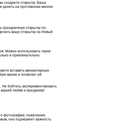
вы создаете открытку. Ваша
 и ценить на протяжении многих
ь праздничную открытку по-
делать вашу открытку на Новый
ок. Можно использовать ткани
ально и привлекательно.
можете вставить миниатюрные
бую магию и позволит ей
а. Не бойтесь экспериментировать
 вашей любви к празднику!
го фотографии, пожелания,
мым, оно подчеркнет важность