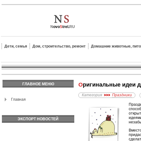
N
ovo
S
trel.
RU
Дети, семья
Дом, строительство, ремонт
Домашние животные, пит
Оригинальные идеи 
ГЛАВНОЕ МЕНЮ
Категория
Праздники
Главная
Праздн
способ
открыт
идеями
ЭКСПОРТ НОВОСТЕЙ
незаб
Вместо
придас
сделат