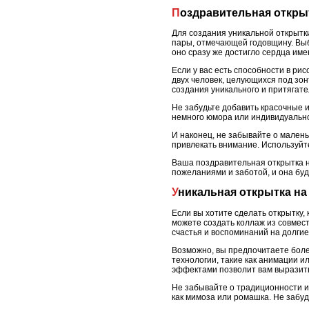
Поздравительная откры
Для создания уникальной открытк
пары, отмечающей годовщину. Выб
оно сразу же достигло сердца име
Если у вас есть способности в ри
двух человек, целующихся под зо
создания уникального и притягате
Не забудьте добавить красочные и
немного юмора или индивидуально
И наконец, не забывайте о малень
привлекать внимание. Используйт
Ваша поздравительная открытка 
пожеланиями и заботой, и она буд
Уникальная открытка на
Если вы хотите сделать открытку
можете создать коллаж из совмес
счастья и воспоминаний на долгие
Возможно, вы предпочитаете боле
технологии, такие как анимации 
эффектами позволит вам выразить
Не забывайте о традиционности и
как мимоза или ромашка. Не забу