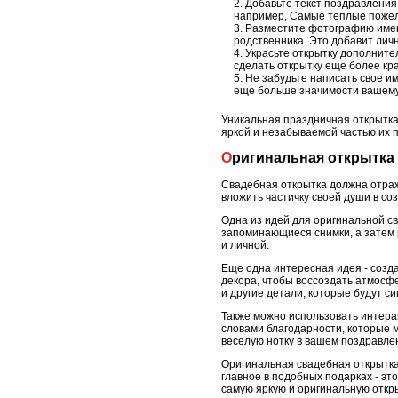
Добавьте текст поздравления
например, Самые теплые пожела
Разместите фотографию имени
родственника. Это добавит личн
Украсьте открытку дополните
сделать открытку еще более кр
Не забудьте написать свое и
еще больше значимости вашем
Уникальная праздничная открытка
яркой и незабываемой частью их п
Оригинальная открытка
Свадебная открытка должна отраж
вложить частичку своей души в со
Одна из идей для оригинальной с
запоминающиеся снимки, а затем р
и личной.
Еще одна интересная идея - созд
декора, чтобы воссоздать атмосф
и другие детали, которые будут с
Также можно использовать интера
словами благодарности, которые м
веселую нотку в вашем поздравле
Оригинальная свадебная открытка 
главное в подобных подарках - эт
самую яркую и оригинальную откры