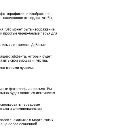
те фотографию или изображение
е, написанное от сердца, чтобы
ния. Это может быть изображение
ли простые черно-белые перья для
тливых лет вместе. Добавьте
тящего эффекта, который будет
зить свои эмоции и чувства.
нена вашими лучшими
ичные фотографии и письма. Вы
рытка будет являться источником
 использовать передовые
ъектами и анимированными
олов знакомых с 8 Марта, таких
а еще более особенной.