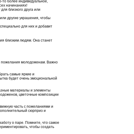
о-то более индивидуальное,
сех начинаниях!
для близкого друга или
или другие украшения, чтобы
 специально для них и добавит
ния близким людям. Она станет
ие пожелания молодоженам. Важно
брать самые яркие и
рытка будет очень эмоциональной
разные материалы и элементы
лодоженов, цветочные композиции
движную часть с пожеланиями и
 дополнительный сюрприз и
заботу о паре. Помните, что самое
периментировать, чтобы создать