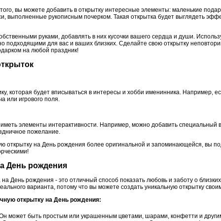
того, вы можете добавить в открытку интересные элементы: маленькие подар
и, выполненные рукописным почерком. Такая открытка будет выглядеть эффе
обственными руками, добавлять в них кусочки вашего сердца и души. Использ
о подходящими для вас и ваших близких. Сделайте свою открытку неповтор
дарком на любой праздник!
открыток
ку, которая будет вписываться в интересы и хобби именинника. Например, е
а или игрового поля.
т иметь элементы интерактивности. Например, можно добавить специальный
аздничное пожелание.
ую открытку на День рождения более оригинальной и запоминающейся, вы по
орческими!
на День рождения
на День рождения - это отличный способ показать любовь и заботу о близких
деального варианта, потому что вы можете создать уникальную открытку свои
ичную открытку на День рождения:
 Он может быть простым или украшенным цветами, шарами, конфетти и друг