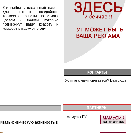
Как выбрать идеальный наряд
для летнего свадебного
торжества: советы по стилю,
цветам и тканям, которые
подчеркнут вашу красоту и
комфорт в жаркую погоду.
КОНТАКТЫ
Хотите с нами связаться? Вам сюда!
ПАРТНЁРЫ
Мамусик.РУ