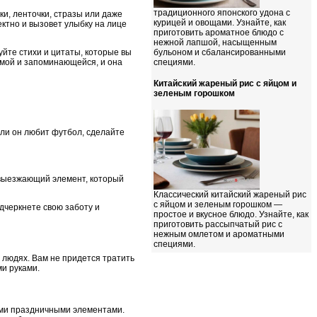
традиционного японского удона с
ки, ленточки, стразы или даже
курицей и овощами. Узнайте, как
ктно и вызовет улыбку на лице
приготовить ароматное блюдо с
нежной лапшой, насыщенным
уйте стихи и цитаты, которые вы
бульоном и сбалансированными
имой и запоминающейся, и она
специями.
Китайский жареный рис с яйцом и
зеленым горошком
сли он любит футбол, сделайте
 выезжающий элемент, который
Классический китайский жареный рис
с яйцом и зеленым горошком —
дчеркнете свою заботу и
простое и вкусное блюдо. Узнайте, как
приготовить рассыпчатый рис с
нежным омлетом и ароматными
специями.
 людях. Вам не придется тратить
ми руками.
ими праздничными элементами.