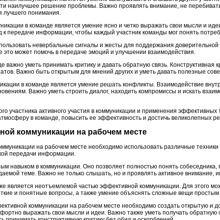
йти наилучшее решение проблемы. Важно проявлять внимание, не перебивать 
я лучшего понимания.
никации в команде является умение ясно и четко выражать свои мысли и иде
д к передаче информации, чтобы каждый участник команды мог понять потреб
спользовать невербальные сигналы и жесты для поддержания доверительной
се это может помочь в передаче эмоций и улучшении взаимодействия.
 важно уметь принимать критику и давать обратную связь. Конструктивная к
татов. Важно быть открытым для мнений других и уметь давать полезные сов
икации в команде является умение решать конфликты. Взаимодействие внут
кновениям. Важно уметь строить диалог, находить компромиссы и искать вза
ого участника активного участия в коммуникации и применения эффективных 
атмосферу в команде, повысить ее эффективность и достичь великолепных ре
вной коммуникации на рабочем месте
ммуникации на рабочем месте необходимо использовать различные техники 
ткой передачи информации.
ым навыком в коммуникации. Оно позволяет полностью понять собеседника, 
даемой теме. Важно не только слышать, но и проявлять активное внимание, и
же является неотъемлемой частью эффективной коммуникации. Для этого мо
ткие и понятные вопросы, а также умение объяснять сложные вещи простым
фективной коммуникации на рабочем месте необходимо создать открытую и до
мфортно выражать свои мысли и идеи. Важно также уметь получать обратную 
еть принимать конструктивную критику без обид и оскорблений.