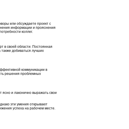
оворы или обсуждаете проект с
точнения информации и прояснения
потребности коллег.
рт в своей области. Постоянная
а также добиваться лучших
эффективной коммуникации в
кать решения проблемных
т ясно и лаконично выражать свои
Однако эти умения открывают
жения успеха на рабочем месте.