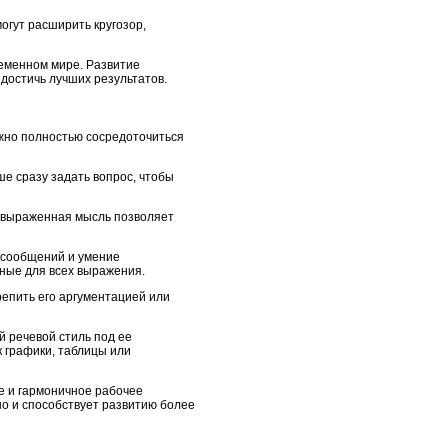
огут расширить кругозор,
ременном мире. Развитие
достичь лучших результатов.
ужно полностью сосредоточиться
ше сразу задать вопрос, чтобы
о выраженная мысль позволяет
 сообщений и умение
пные для всех выражения.
репить его аргументацией или
 речевой стиль под ее
 графики, таблицы или
е и гармоничное рабочее
но и способствует развитию более