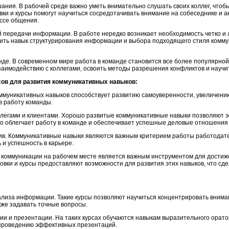
шания. В рабочей среде важно уметь внимательно слушать своих коллег, чтоб
вки и курсы помогут научиться сосредотачивать внимание на собеседнике и 
ссе общения.
 передачи информации. В работе нередко возникает необходимость четко и 
шить навык структурирования информации и выбора подходящего стиля комму
анде. В современном мире работа в команде становится все более популярно
аимодействию с коллегами, освоить методы разрешения конфликтов и научи
рсов для развития коммуникативных навыков:
оммуникативных навыков способствует развитию самоуверенности, увеличению
в работу команды.
ллегами и клиентами. Хорошо развитые коммуникативные навыки позволяют 
о облегчает работу в команде и обеспечивает успешные деловые отношения 
ив. Коммуникативные навыки являются важным критерием работы работодате
 и успешность в карьере.
 коммуникации на рабочем месте является важным инструментом для достиж
вки и курсы предоставляют возможности для развития этих навыков, что сде
нализа информации. Такие курсы позволяют научиться концентрировать внима
же задавать точные вопросы.
ии и презентации. На таких курсах обучаются навыкам выразительного орато
и проведению эффективных презентаций.