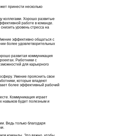
ожет принести несколько
ду коллегами. Хорошо развитые
ффективной работе в команде.
 снизить уровень стресса на
 Умение эффективно общаться с
ании более удовлетворительных
Хорошо развитая коммуникация
проектах. Работники с
зможностей для карьерного
осферу. Умение прояснить свои
аботники, которые владеют
ивает более эффективный рабочий
есте. Коммуникация играет
их навыков будет полезным и
и. Ведь только благодаря
чи.
ков команды. Это важно, чтобы