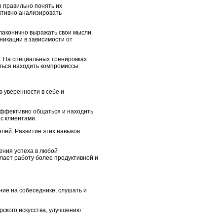
ы правильно понять их
активно анализировать
лаконично выражать свои мысли.
никации в зависимости от
й. На специальных тренировках
ться находить компромиссы.
 уверенности в себе и
эффективно общаться и находить
с клиентами.
лей. Развитие этих навыков
ения успеха в любой
лает работу более продуктивной и
ние на собеседнике, слушать и
рского искусства, улучшению