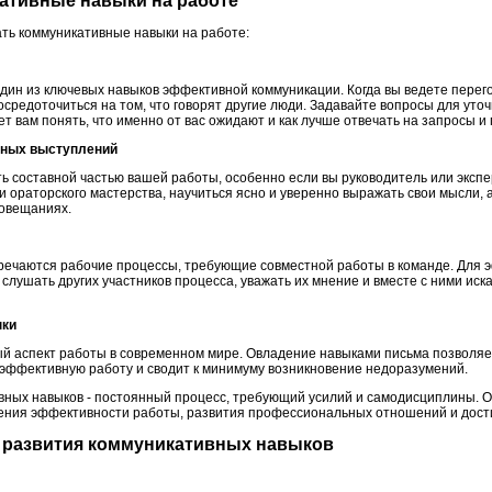
кативные навыки на работе
вать коммуникативные навыки на работе:
один из ключевых навыков эффективной коммуникации. Когда вы ведете перег
сосредоточиться на том, что говорят другие люди. Задавайте вопросы для у
 вам понять, что именно от вас ожидают и как лучше отвечать на запросы и 
чных выступлений
ь составной частью вашей работы, особенно если вы руководитель или экспе
 ораторского мастерства, научиться ясно и уверенно выражать свои мысли, 
совещаниях.
речаются рабочие процессы, требующие совместной работы в команде. Для 
слушать других участников процесса, уважать их мнение и вместе с ними ис
ыки
й аспект работы в современном мире. Овладение навыками письма позволяе
е эффективную работу и сводит к минимуму возникновение недоразумений.
вных навыков - постоянный процесс, требующий усилий и самодисциплины. 
ения эффективности работы, развития профессиональных отношений и дости
я развития коммуникативных навыков