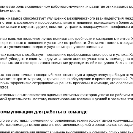
лючевую роль в современном рабочем окружении, и развитие этих навыков м
бочем месте.
вных навыков способствует улучшению межличностного взаимодействия меж
т строить дружеские и профессиональные отношения, приводящие к более э
вои мысли и слушать других, поможет устранить недоразумения, конфликты и
вных навыков позволяет лучше понимать потребности и ожидания клиентов.
оверительные отношения и узнать их потребности. Это может помочь в созд
вести к увеличению продаж и улучшению репутации компании.
вных навыков способствует повышению профессионального роста и успеха. 
ией, убеждать и влиять на других, а также активно участвовать в командных 
 навыками часто привлекают внимание руководителей и получают больше во
ых навыков помогает создать более позитивную и продуктивную рабочую атм
омогает сократить время, затраченное на обсуждение и принятие решений. Р
собны эффективно сотрудничать и решать проблемы в команде, что обеспеч
ктов.
кативных навыков является одним из ключевых факторов успеха на рабочем м
овой деятельности, поэтому инвестирование времени и усилий в развитие эт
коммуникации для работы в команде
дого ее участника применения определенных техник эффективной коммуникаци
йствию команды можно достичь поставленных целей и решить сложные зада
ивной коммуникации является умение выслушивать и слышать других участни