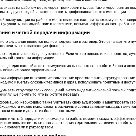
звивать на рабочем месте через тренировки и курсы. Такие мероприятия пом
онимать других людей, а также повысить профессиональные компетенции.
ой коммуникации на рабочем месте является важным аспектом успеха в сов
т улучшить взаимодействие в коллективе, повысить эффективность работы и 
шания и четкой передачи информации
ного слушания является полное погружение в разговор. Это означает, что н
и исключить все отвлекающие факторы.
но задавать вопросы для уточнения. Если что-то неясно или не понятно, луч
вильной трактовки информации.
о еще один важный аспект коммуникативных навыков на работе. Четко и ясн
ть общение более эффективным.
ачи информации включают использование простого языка, структурирование
бходимо избегать сложных терминов и фраз, использовать понятные и досту
думывать структуру своих сообщений. Четко выделить основной посыл и подк
ку лучше понять то, что вы хотите передать.
ормацию, необходимо также учитывать свою аудиторию и адаптировать свой
бходимости можно использовать различные средства коммуникации, такие как
 свои мысли и делать их более понятными.
ания и четкой передачи информации на работе поможет создать эффективно
ивных навыков не только повышает производительность и качество работы, 
й с коллегами и руководством.