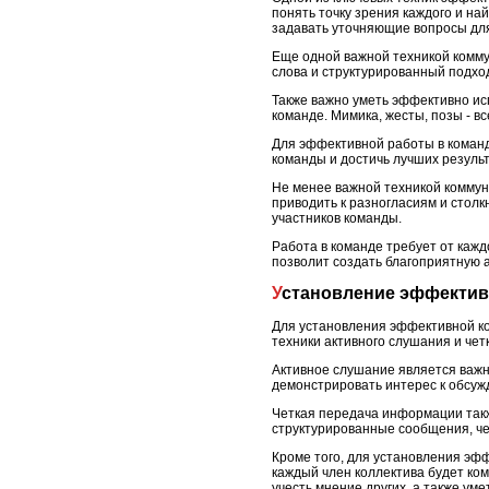
понять точку зрения каждого и на
задавать уточняющие вопросы дл
Еще одной важной техникой комму
слова и структурированный подхо
Также важно уметь эффективно и
команде. Мимика, жесты, позы - в
Для эффективной работы в команде
команды и достичь лучших резуль
Не менее важной техникой коммун
приводить к разногласиям и стол
участников команды.
Работа в команде требует от кажд
позволит создать благоприятную 
Установление эффекти
Для установления эффективной ко
техники активного слушания и че
Активное слушание является важн
демонстрировать интерес к обсуж
Четкая передача информации так
структурированные сообщения, че
Кроме того, для установления эф
каждый член коллектива будет ко
учесть мнение других, а также ум