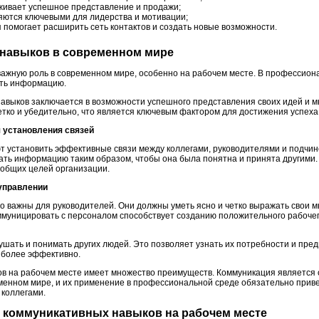
ивает успешное представление и продажи;
ются ключевыми для лидерства и мотивации;
помогает расширить сеть контактов и создать новые возможности.
 навыков в современном мире
ажную роль в современном мире, особенно на рабочем месте. В профессион
ать информацию.
авыков заключается в возможности успешного представления своих идей и 
етко и убедительно, что является ключевым фактором для достижения успеха
 установления связей
т установить эффективные связи между коллегами, руководителями и подчи
ать информацию таким образом, чтобы она была понятна и принята другими.
общих целей организации.
 управлении
 важны для руководителей. Они должны уметь ясно и четко выражать свои м
ммуницировать с персоналом способствует созданию положительного рабоче
шать и понимать других людей. Это позволяет узнать их потребности и пред
 более эффективно.
ов на рабочем месте имеет множество преимуществ. Коммуникация является
еменном мире, и их применение в профессиональной среде обязательно при
коллегами.
я коммуникативных навыков на рабочем месте