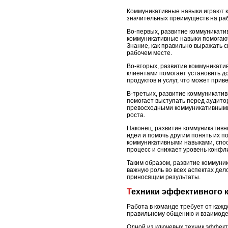
Коммуникативные навыки играют к
значительных преимуществ на ра
Во-первых, развитие коммуникати
коммуникативные навыки помогаю
Знание, как правильно выражать с
рабочем месте.
Во-вторых, развитие коммуникати
клиентами помогает установить д
продуктов и услуг, что может при
В-третьих, развитие коммуникати
помогает выступать перед аудитор
превосходными коммуникативными
роста.
Наконец, развитие коммуникативн
идеи и помочь другим понять их п
коммуникативными навыками, спо
процесс и снижает уровень конфли
Таким образом, развитие коммуни
важную роль во всех аспектах дел
приносящим результаты.
Техники эффективного 
Работа в команде требует от каж
правильному общению и взаимоде
Одной из ключевых техник эффект