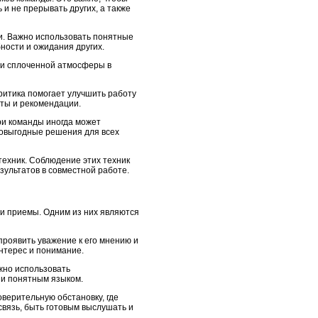
и не прерывать других, а также
и. Важно использовать понятные
ности и ожидания других.
 и сплоченной атмосферы в
ритика помогает улучшить работу
еты и рекомендации.
ри команды иногда может
имовыгодные решения для всех
техник. Соблюдение этих техник
зультатов в совместной работе.
и приемы. Одним из них являются
проявить уважение к его мнению и
нтерес и понимание.
жно использовать
 и понятным языком.
верительную обстановку, где
связь, быть готовым выслушать и