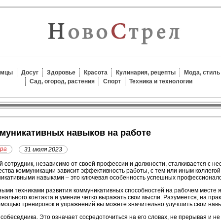
омцы
Досуг
Здоровье
Красота
Кулинария, рецепты
Мода, стиль
Сад, огород, растения
Спорт
Техника и технологии
ммуникативных навыков на работе
ера
31 июля 2023
 сотрудник, независимо от своей профессии и должности, сталкивается с н
ества коммуникации зависит эффективность работы, с тем или иным коллегой
икативными навыками – это ключевая особенность успешных профессионало
ыми техниками развития коммуникативных способностей на рабочем месте 
нального контакта и умение четко выражать свои мысли. Разумеется, на практи
омощью тренировок и упражнений вы можете значительно улучшить свои навы
собеседника. Это означает сосредоточиться на его словах, не прерывая и не