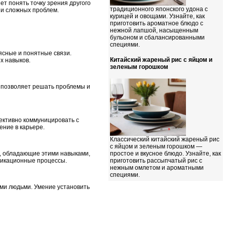
т понять точку зрения другого
традиционного японского удона с
ии сложных проблем.
курицей и овощами. Узнайте, как
приготовить ароматное блюдо с
нежной лапшой, насыщенным
бульоном и сбалансированными
специями.
ясные и понятные связи.
Китайский жареный рис с яйцом и
х навыков.
зеленым горошком
 позволяет решать проблемы и
ективно коммуницировать с
ение в карьере.
Классический китайский жареный рис
с яйцом и зеленым горошком —
, обладающие этими навыками,
простое и вкусное блюдо. Узнайте, как
никационные процессы.
приготовить рассыпчатый рис с
нежным омлетом и ароматными
специями.
ими людьми. Умение установить