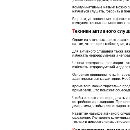
Коммуникативные навыки можно ра
научиться слушать, говорить и п
В целом, установление эффективн
коммуникативных навыков позволи
Техники активного слу
Одним из ключевых аспектов актив
на том, что говорит собеседник, 
Для активного слушания также важ
избежать недоразумений и непра
Четкая передача информации - эт
избежать недоразумений и сдела
Основные принципы четкой перед
адаптироваться к аудитории. Нео
Кроме того, важно тщательно про
примерами. Это поможет собеседни
Чтобы эффективно передавать инф
потребности и ожидания. При нео
диаграммы, чтобы иллюстрировать
Развитие навыков активного слуш
окружение. Улучшение коммуникат
тесных и доверительных отношени