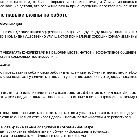
тавлять на потом, чтобы не прерывать поток информации. Слушание позволяе
 все важные детали, что особенно важно при обсуждении проектов или решен
ые навыки важны на работе
коммуникации
т команде работников эффективно общаться друг с другом и устанавливать 
во в команде существенно улучшаются при наличии хороших коммуникативны
т управлять конфликтами на рабочем месте. Четкое и эффективное общение
астут в серьезные противоречия.
родажи
т представить себя и свою работу в лучшем свете. Умение правильно и эфф
чиками помогает увеличить шансы на успешное заключение сделок и продвиж
авыки – это одна из ключевых характеристик эффективных лидеров. Лидеры
вать своих подчиненных, устанавливая понятные и целенаправленные комму
помогают расширить свою сеть контактов и установить важные связи с друг
ктивно общаться открывает двери к новым возможностям и перспективам.
аботе крайне важны для успеха в современном мире;
ает установить эффективный обмен информацией в команде;
огают разрешать конфликты и решать проблемы;