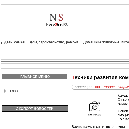
N
ovo
S
trel.
RU
Дети, семья
Дом, строительство, ремонт
Домашние животные, пит
Техники развития ко
ГЛАВНОЕ МЕНЮ
Категория
Работа и карь
Главная
Каждый
От кач
коммун
ЭКСПОРТ НОВОСТЕЙ
Основн
эмоцио
но с п
Важно научиться активно слушать 