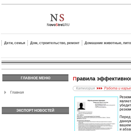
N
ovo
S
trel.
RU
Дети, семья
Дом, строительство, ремонт
Домашние животные, пит
Правила эффективно
ГЛАВНОЕ МЕНЮ
Категория
Работа и карь
Главная
Резюме
являет
убедит
резюм
ЭКСПОРТ НОВОСТЕЙ
Перед 
данную
вашем 
и абза