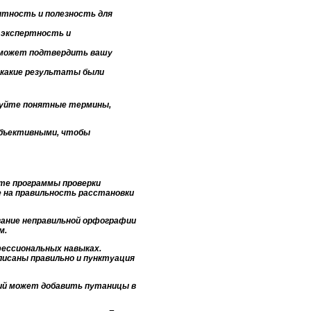
нтность и полезность для
 экспертность и
о может подтвердить вашу
 какие результаты были
зуйте понятные термины,
 объективными, чтобы
йте программы проверки
е на правильность расстановки
ование неправильной орфографии
м.
ессиональных навыках.
писаны правильно и пунктуация
ний может добавить путаницы в