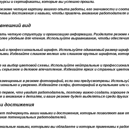
курсы и сертификаты, которые вы успешно прошли.
резюме четкую картину вашего опыта работы, его значимости и соо
ючевые достижения и навыки, чтобы привлечь внимание работодателя и
 внешний вид
ать четкую структуру и организацию информации. Разделите резюме н
более удобным для чтения. Используйте выравнивание, чтобы обеспечи
ый и профессиональный шрифт. Используйте одинаковый размер шрифт
мыми. Избегайте слишком мелких или слишком крупных шрифтов, кот
 на выбор цветовой схемы. Используйте нейтральные и профессиональ
ь серьезное и деловое впечатление. Избегайте ярких и странных цвет
размещенных в резюме фотографий, если они предусмотрены. Использу
онально и уверенно. Избегайте селфи, фотографий в купальнике или с
то первое, что увидит работодатель, поэтому важно создать хорошее
 и внимание к деталям, и ваше резюме будет выделяться среди других
 и достижения
ует подчеркнуть ваши навыки и достижения, которые позволяют вам о
ание потенциальных работодателей.
нальные навыки, которыми вы обладаете и которые применимы к рабо