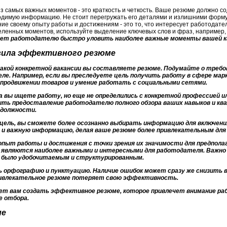
з самых важных моментов - это краткость и четкость. Ваше резюме должно с
димую информацию. Не стоит перегружать его деталями и излишними форму
ие своему опыту работы и достижениям - это то, что интересует работодате
ленных моментов, используйте выделение ключевых слов и фраз, например,
ет работодателю быстро уловить наиболее важные моменты вашей ка
авила эффективного резюме
 какой конкретной вакансии вы составляете резюме. Подумайте о требо
е. Например, если вы преследуете цель получить работу в сфере мар
 продвижении товаров и умение работать с социальными сетями.
а вы ищете работу, но еще не определились с конкретной профессией ил
ть предоставление работодателю полного обзора ваших навыков и ква
 должности.
 цель, вы сможете более осознанно выбирать информацию для включен
и важную информацию, делая ваше резюме более привлекательным для
пыт работы и достижения с точки зрения их значимости для предпола
е являются наиболее важными и интересными для работодателя. Важно
о было удобочитаемым и структурированным.
ь орфографию и пунктуацию. Наличие ошибок может сразу же снизить в
ривлекательное резюме потеряет свою эффективность.
ет вам создать эффективное резюме, которое привлечет внимание ра
е отбора.
ме