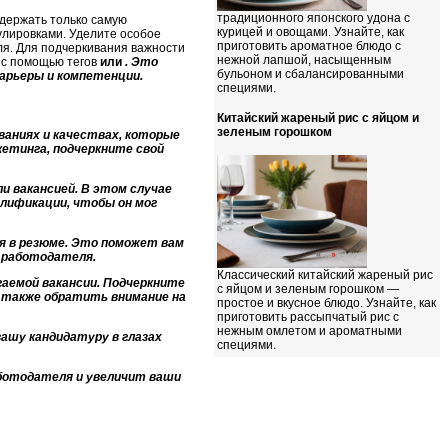
традиционного японского удона с
одержать только самую
курицей и овощами. Узнайте, как
лировками. Уделите особое
приготовить ароматное блюдо с
ля. Для подчеркивания важности
нежной лапшой, насыщенным
 с помощью тегов
или
. Это
бульоном и сбалансированными
рьеры и компетенции.
специями.
Китайский жареный рис с яйцом и
зеленым горошком
ваниях и качествах, которые
кетинга, подчеркните свой
и вакансией. В этом случае
лификации, чтобы он мог
ия в резюме. Это поможет вам
 работодателя.
Классический китайский жареный рис
гаемой вакансии. Подчеркните
с яйцом и зеленым горошком —
 также обратить внимание на
простое и вкусное блюдо. Узнайте, как
приготовить рассыпчатый рис с
нежным омлетом и ароматными
ашу кандидатуру в глазах
специями.
ботодателя и увеличит ваши