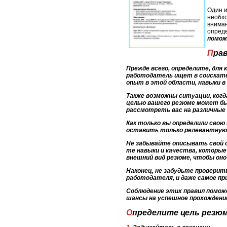
Один и
необхо
вниман
опреде
помож
Пр
Прежде всего, определите, для
работодатель ищет в соискател
опыт в этой области, навыки в
Также возможны ситуации, когд
целью вашего резюме может бы
рассмотреть вас на различные
Как только вы определили свою
оставить только релевантную 
Не забывайте описывать свой о
те навыки и качества, которы
внешний вид резюме, чтобы он
Наконец, не забудьте проверит
работодателя, и даже самое п
Соблюдение этих правил помож
шансы на успешное прохождени
Определите цель резю