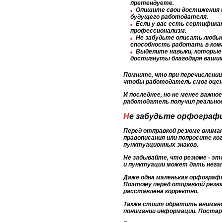
претендуете.
Опишите свои достижения 
будущего работодателя.
Если у вас есть сертифика
профессионализм.
Не забудьте описать любые
способность работать в ком
Выделите навыки, которые 
достигнуты благодаря вашим
Помните, что при перечислени
чтобы работодатель смог оцен
И последнее, но не менее важн
работодатель получил реально
Не забудьте орфограф
Перед отправкой резюме внима
правописания или попросите ко
пунктуационных знаков.
Не забывайте, что резюме - эт
и пунктуации может дать нега
Даже одна маленькая орфограф
Поэтому перед отправкой резюм
расставлена корректно.
Также стоит обратить внимани
понимании информации. Поста