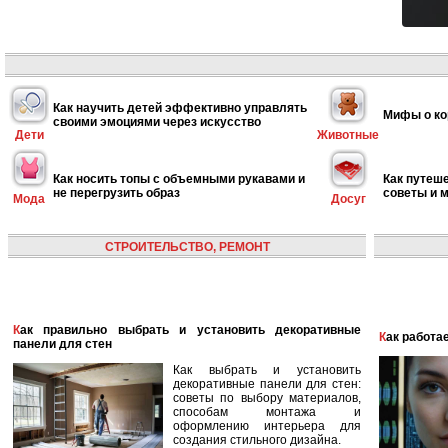
Как научить детей эффективно управлять
Мифы о ко
своими эмоциями через искусство
Дети
Животные
Как носить топы с объемными рукавами и
Как путеше
не перегрузить образ
советы и 
Мода
Досуг
СТРОИТЕЛЬСТВО, РЕМОНТ
Как правильно выбрать и установить декоративные
Как работ
панели для стен
Как выбрать и установить
декоративные панели для стен:
советы по выбору материалов,
способам монтажа и
оформлению интерьера для
создания стильного дизайна.