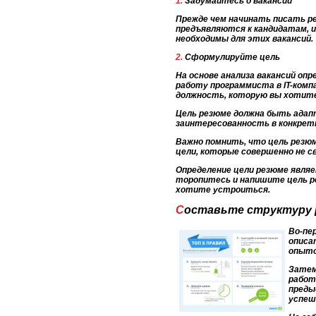
1. Задумайтесь о вакансии
Прежде чем начинать писать ре
предъявляются к кандидатам, 
необходимы для этих вакансий.
2. Сформулируйте цель
На основе анализа вакансий оп
работу программиста в IT-комп
должность, которую вы хотите
Цель резюме должна быть адапт
заинтересованность в конкрет
Важно помнить, что цель резю
цели, которые совершенно не 
Определение цели резюме явля
торопитесь и напишите цель р
хотите устроиться.
Составьте структуру
Во-пе
описа
опыто
Затем
работ
преды
успеш