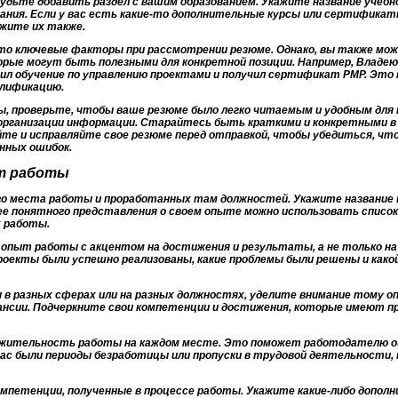
будьте добавить раздел с вашим образованием. Укажите название учебн
чания. Если у вас есть какие-то дополнительные курсы или сертифика
жите их также.
то ключевые факторы при рассмотрении резюме. Однако, вы также мож
рые могут быть полезными для конкретной позиции. Например, Владею п
дил обучение по управлению проектами и получил сертификат PMP. Э
алификацию.
ы, проверьте, чтобы ваше резюме было легко читаемым и удобным для 
 организации информации. Старайтесь быть краткими и конкретными в 
те и исправляйте свое резюме перед отправкой, чтобы убедиться, что
нных ошибок.
ыт работы
его места работы и проработанных там должностей. Укажите название
ее понятного представления о своем опыте можно использовать список
х работы.
опыт работы с акцентом на достижения и результаты, а не только на 
роекты были успешно реализованы, какие проблемы были решены и какой
ы в разных сферах или на разных должностях, уделите внимание тому 
кансии. Подчеркните свои компетенции и достижения, которые имеют п
олжительность работы на каждом месте. Это поможет работодателю 
вас были периоды безработицы или пропуски в трудовой деятельности,
компетенции, полученные в процессе работы. Укажите какие-либо допо