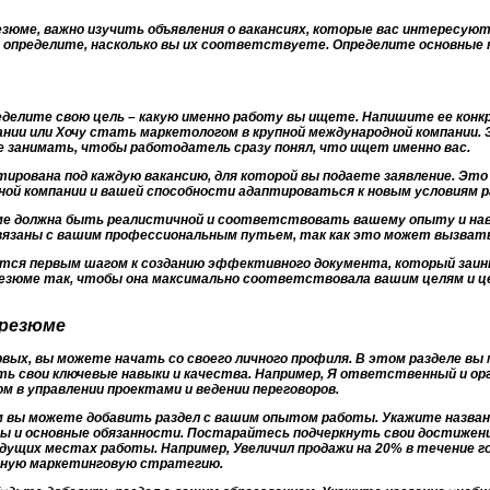
зюме, важно изучить объявления о вакансиях, которые вас интересуют
и определите, насколько вы их соответствуете. Определите основные 
ределите свою цель – какую именно работу вы ищете. Напишите ее конк
ании или Хочу стать маркетологом в крупной международной компании. 
 занимать, чтобы работодатель сразу понял, что ищет именно вас.
ирована под каждую вакансию, для которой вы подаете заявление. Эт
ной компании и вашей способности адаптироваться к новым условиям 
ме должна быть реалистичной и соответствовать вашему опыту и на
связаны с вашим профессиональным путьем, так как это может вызвать
ется первым шагом к созданию эффективного документа, который заи
езюме так, чтобы она максимально соответствовала вашим целям и це
 резюме
рвых, вы можете начать со своего личного профиля. В этом разделе в
ть свои ключевые навыки и качества. Например, Я ответственный и ор
м в управлении проектами и ведении переговоров.
 вы можете добавить раздел с вашим опытом работы. Укажите названи
ы и основные обязанности. Постарайтесь подчеркнуть свои достижен
дущих местах работы. Например, Увеличил продажи на 20% в течение го
ную маркетинговую стратегию.