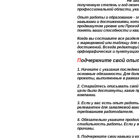
Не за
полученную степень и год окон
профессиональной области, ука
Опыт работы и образование - э
навыками и достижениями, кото
продвинутом уровне или Прохо
понять ваши способности и кв
Когда вы составите все раздел
с маркировкой или таблицу для
достижений. Всегда редактируй
орфографических и пунктуацио
Подчеркните свой оп
1. Начните с указания последн
основные обязанности. Для бол
проекты, выполненные в рамка
2. Старайтесь описывать свой 
цели были достигнуты, какие п
компании.
3. Если у вас есть опыт работ
релевантен для заявляемой ва
требованиям работодателя.
4. Обязательно укажите прод
стабильность работы. Если у 
причины.
5. Подчеркните свои навыки и 