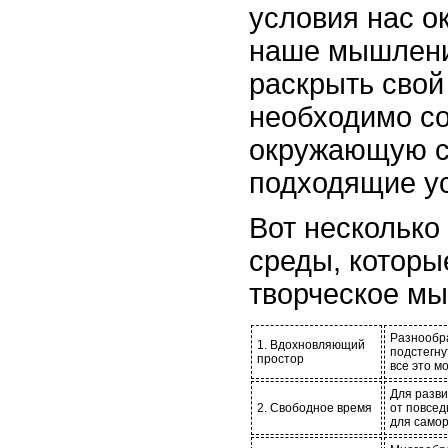
условия нас ок
наше мышлени
раскрыть свой
необходимо со
окружающую с
подходящие ус
Вот нескольк
среды, которы
творческое м
Разнообра
1. Вдохновляющий
подстегну
простор
все это м
Для разв
2. Свободное время
от повсед
для самор