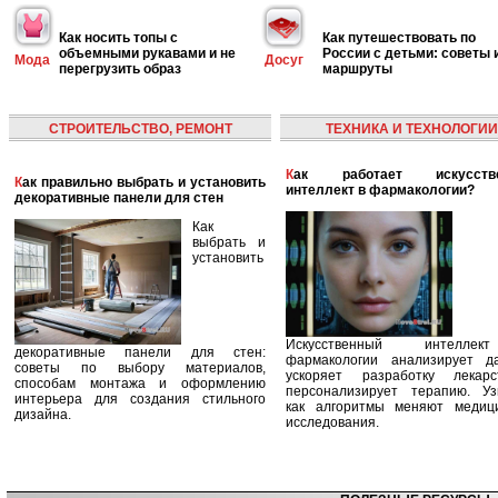
Как носить топы с
Как путешествовать по
объемными рукавами и не
России с детьми: советы 
Мода
Досуг
перегрузить образ
маршруты
СТРОИТЕЛЬСТВО, РЕМОНТ
ТЕХНИКА И ТЕХНОЛОГИИ
Как работает искусственный
Как правильно выбрать и установить
интеллект в фармакологии?
декоративные панели для стен
Как
выбрать и
установить
Искусственный интелле
декоративные панели для стен:
фармакологии анализирует д
советы по выбору материалов,
ускоряет разработку лекар
способам монтажа и оформлению
персонализирует терапию. Уз
интерьера для создания стильного
как алгоритмы меняют медиц
дизайна.
исследования.