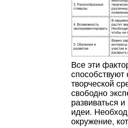
Многообр
3. Разнообразные
творческо
стимулы
различны
появлению
В окружен
4. Возможность
растет ве
экспериментировать
Необходим
чтобы не 
Важно ок
5. Обучение и
интересы 
развитие
участие в
раскрыть 
Все эти факто
способствуют
творческой ср
свободно эксп
развиваться и
идеи. Необход
окружение, ко