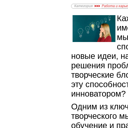
Категория
Работа и карь
Ка
им
мы
сп
новые идеи, н
решения проб
творческие бл
эту способнос
инноватором?
Одним из ключ
творческого м
обучение и пра