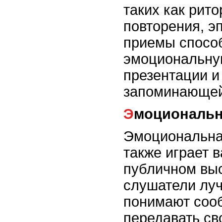
таких как рит
повторения, э
приемы спосо
эмоциональну
презентации и
запоминающей
Эмоциональ
Эмоциональна
также играет 
публичном выс
слушатели лу
понимают сооб
передавать св