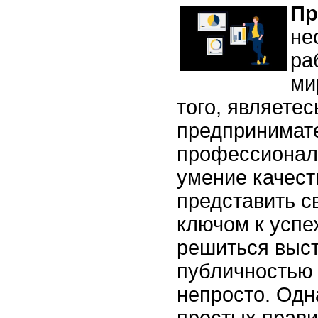
Пр
не
ра
ми
того, являетес
предпринимат
профессионало
умение качест
представить с
ключом к успех
решиться выст
публичностью 
непросто. Одн