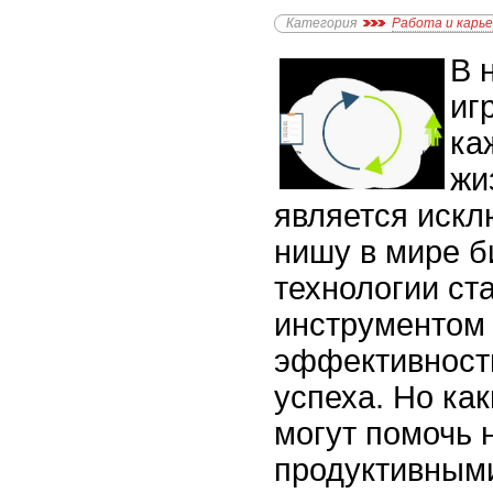
Категория
Работа и карь
В 
иг
ка
жи
является искл
нишу в мире б
технологии с
инструментом
эффективност
успеха. Но ка
могут помочь 
продуктивным