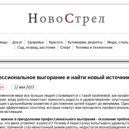
омцы
Досуг
Здоровье
Красота
Кулинария, рецепты
Мода, стиль
Сад, огород, растения
Спорт
Техника и технологии
фессиональное выгорание и найти новый источни
ера
12 мая 2023
еменном мире все больше людей сталкиваются с такой проблемой, как профе
ние, когда работа перестает приносить радость и удовлетворение, опустош
ция к дальнейшему развитию и достижению целей падает до минимума. Одна
ько эффективных способов, которые помогут вам преодолеть профессиональ
ик мотивации.
 важное в преодолении профессионального выгорания - осознание пробле
ы: что меня утомляет в работе? Почему я перестал(а) испытывать удовольст
но, причиной стал монотонный режим работы, недостаток вознаграждения и