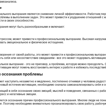
самоанализа.
и
ального выгорания является снижение личной эффективности. Работник пер
облемы в выполнении задач. Это может привести к ухудшению отношений с ко
ти в своих способностях.
рания могут быть разнообразными и включают:
стрессом, может привести к профессиональному выгоранию. Высокая нагрузка
ызвать эмоциональное и физическое истощение.
етворения от своей работы, это может привести к профессиональному выгора
ть себя или несоответствие ожиданиям - все это может подорвать мотивацию
льное выгорание - это не приговор, а проблема, которую можно преодолеть.
отивации могут помочь восстановить интерес к работе и избежать последстви
 и осознания проблемы
т наступить незаметно и медленно, постепенно отнимая у человека радост
 новый источник мотивации, необходимо сначала самоанализировать себя и о
ющий в себя осознание своих эмоций, мыслей и поведения, связанных с рабо
ресс и негативные эмоции.
ется осознание причин профессионального выгорания. Многие люди не пони
ии. Поэтому необходимо внимательно проанализировать свою работу, рабочую