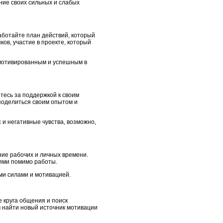
ние своих сильных и слабых
аботайте план действий, который
ов, участие в проекте, который
 мотивированным и успешным в
тесь за поддержкой к своим
 поделиться своим опытом и
 и негативные чувства, возможно,
ие рабочих и личных времени.
иями помимо работы.
ыми силами и мотивацией.
 круга общения и поиск
 найти новый источник мотивации