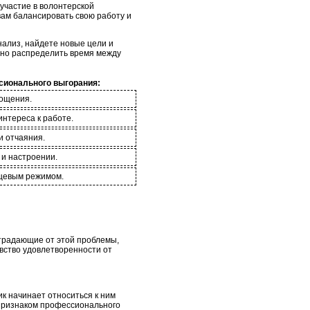
участие в волонтерской
вам балансировать свою работу и
нализ, найдете новые цели и
льно распределить время между
сионального выгорания:
тощения.
интереса к работе.
и отчаяния.
 и настроении.
ищевым режимом.
традающие от этой проблемы,
увство удовлетворенности от
к начинает относиться к ним
 признаком профессионального