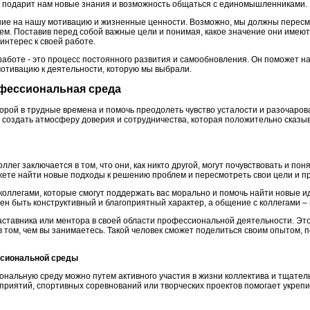
о подарит нам новые знания и возможность общаться с единомышленниками.
ание на нашу мотивацию и жизненные ценности. Возможно, мы должны пересм
аем. Поставив перед собой важные цели и понимая, какое значение они имею
интерес к своей работе.
 работе - это процесс постоянного развития и самообновления. Он поможет
мотивацию к деятельности, которую мы выбрали.
офессиональная среда
порой в трудные времена и помочь преодолеть чувство усталости и разочаро
 создать атмосферу доверия и сотрудничества, которая положительно сказы
лег заключается в том, что они, как никто другой, могут почувствовать и пон
жете найти новые подходы к решению проблем и пересмотреть свои цели и п
коллегами, которые смогут поддержать вас морально и помочь найти новые и
ен быть конструктивный и благоприятный характер, а общение с коллегами 
аставника или ментора в своей области профессиональной деятельности. Эт
 том, чем вы занимаетесь. Такой человек сможет поделиться своим опытом, 
ссиональной среды
нальную среду можно путем активного участия в жизни коллектива и тщатель
риятий, спортивных соревнований или творческих проектов помогает укрепи