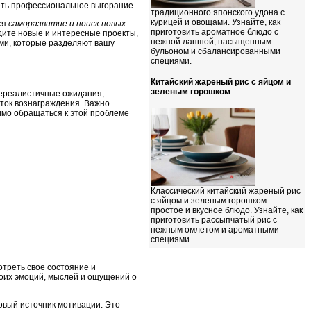
еть профессиональное выгорание.
традиционного японского удона с
курицей и овощами. Узнайте, как
ся
саморазвитие и поиск новых
приготовить ароматное блюдо с
дите новые и интересные проекты,
нежной лапшой, насыщенным
ьми, которые разделяют вашу
бульоном и сбалансированными
специями.
Китайский жареный рис с яйцом и
зеленым горошком
нереалистичные ожидания,
аток вознаграждения. Важно
имо обращаться к этой проблеме
Классический китайский жареный рис
с яйцом и зеленым горошком —
простое и вкусное блюдо. Узнайте, как
приготовить рассыпчатый рис с
нежным омлетом и ароматными
специями.
треть свое состояние и
воих эмоций, мыслей и ощущений о
овый источник мотивации. Это