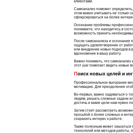
клиентами.
Самоанализ поможет определить, 
этом важно учитывать не только с
сфокусироваться на более интере
Осознание проблемы профессионал
понимаете, что находитесь в сос
возможность принять необходимые
После самоанализа и осознания п
ощущать удовлетворение от работ
или внедрение новых подходов в р
вдохновение в вашу работу.
Важно понимать, что самоанализ 
этот шаг помогает видеть новые в
Поиск новых целей и ин
Профессиональное выгорание може
мотивацию. Для преодоления этой
Во-первых, важно задуматься о то
людям, решать сложные задачи ил
достичь и какие цели нам нужно по
Затем стоит рассмотреть возможн
просьбой о более сложных и интер
сохранить интерес к работе.
Также полезным может оказаться 
технологий или методов работы, 