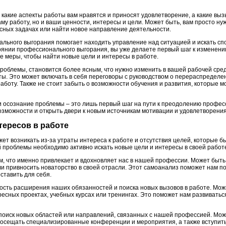
какие аспекты работы вам нравятся и приносят удовлетворение, а какие вы
аму работу, но и ваши ценности, интересы и цели. Может быть, вам просто н
сных задачах или найти новое направление деятельности.
ьного выгорания помогает находить управление над ситуацией и искать спо
тоянии профессионального выгорания, вы уже делаете первый шаг к изменени
 меры, чтобы найти новые цели и интересы в работе.
роблемы, становится более ясным, что нужно изменить в вашей рабочей сред
ы. Это может включать в себя переговоры с руководством о перераспределен
аботу. Также не стоит забыть о возможности обучения и развития, которые м
и осознание проблемы – это лишь первый шаг на пути к преодолению профес
озможности и открыть двери к новым источникам мотивации и удовлетворения
тересов в работе
т возникать из-за утраты интереса к работе и отсутствия целей, которые б
 проблемы необходимо активно искать новые цели и интересы в своей работ
м, что именно привлекает и вдохновляет нас в нашей профессии. Может быть,
и привносить новаторство в своей отрасли. Этот самоанализ поможет нам по
ставить для себя.
ость расширения наших обязанностей и поиска новых вызовов в работе. Можн
есных проектах, учебных курсах или тренингах. Это поможет нам развиваться
поиск новых областей или направлений, связанных с нашей профессией. Мож
посещать специализированные конференции и мероприятия, а также вступит