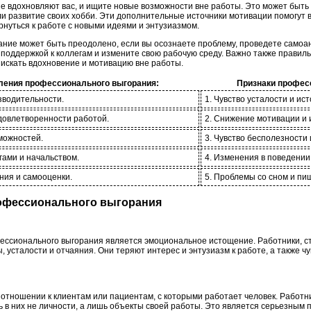
е вдохновляют вас, и ищите новые возможности вне работы. Это может быть 
ли развитие своих хобби. Эти дополнительные источники мотивации помогут 
ернуться к работе с новыми идеями и энтузиазмом.
ание может быть преодолено, если вы осознаете проблему, проведете самоа
а поддержкой к коллегам и измените свою рабочую среду. Важно также прави
 искать вдохновение и мотивацию вне работы.
ения профессионального выгорания:
Признаки профес
зводительности.
1. Чувство усталости и ис
удовлетворенности работой.
2. Снижение мотивации и 
зможностей.
3. Чувство бесполезности 
гами и начальством.
4. Изменения в поведении
ния и самооценки.
5. Проблемы со сном и п
рофессионального выгорания
ессионального выгорания является эмоциональное истощение. Работники, с
, усталости и отчаяния. Они теряют интерес и энтузиазм к работе, а также ч
отношении к клиентам или пациентам, с которыми работает человек. Работни
ь в них не личности, а лишь объекты своей работы. Это является серьезным