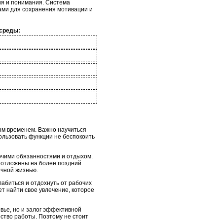
ия и понимания. Система
ами для сохранения мотивации и
 среды:
ым временем. Важно научиться
ользовать функции не беспокоить
очими обязанностями и отдыхом.
ь отложены на более поздний
ичной жизнью.
лабиться и отдохнуть от рабочих
т найти свое увлечение, которое
вье, но и залог эффективной
ество работы. Поэтому не стоит