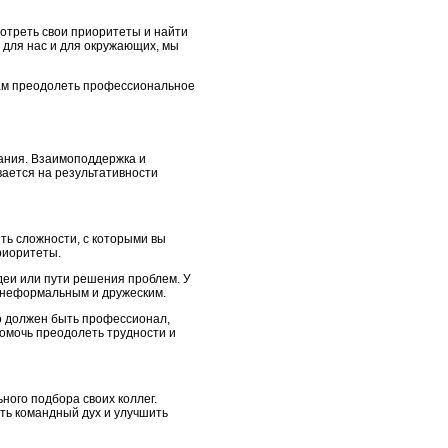
отреть свои приоритеты и найти
т для нас и для окружающих, мы
 нам преодолеть профессиональное
вания. Взаимоподдержка и
вается на результативности
ять сложности, с которыми вы
риоритеты.
деи или пути решения проблем. У
– неформальным и дружеским.
о должен быть профессионал,
помочь преодолеть трудности и
ного подбора своих коллег.
ть командный дух и улучшить