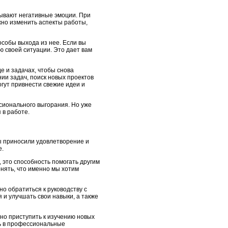
зывают негативные эмоции. При
ужно изменить аспекты работы,
собы выхода из нее. Если вы
ю своей ситуации. Это дает вам
е и задачах, чтобы снова
ии задач, поиск новых проектов
огут привнести свежие идеи и
сионального выгорания. Но уже
 в работе.
ы приносили удовлетворение и
е.
 это способность помогать другим
нять, что именно мы хотим
о обратиться к руководству с
 и улучшать свои навыки, а также
но приступить к изучению новых
ь в профессиональные