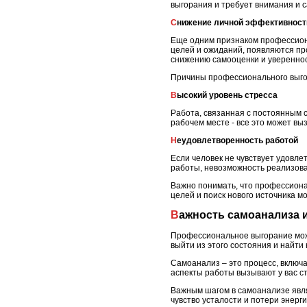
выгорания и требует внимания и 
Снижение личной эффективност
Еще одним признаком профессион
целей и ожиданий, появляются пр
снижению самооценки и увереннос
Причины профессионального выго
Высокий уровень стресса
Работа, связанная с постоянным 
рабочем месте - все это может в
Неудовлетворенность работой
Если человек не чувствует удовл
работы, невозможность реализова
Важно понимать, что профессиона
целей и поиск нового источника м
Важность самоанализа
Профессиональное выгорание може
выйти из этого состояния и найти
Самоанализ – это процесс, включа
аспекты работы вызывают у вас ст
Важным шагом в самоанализе явля
чувство усталости и потери энерг