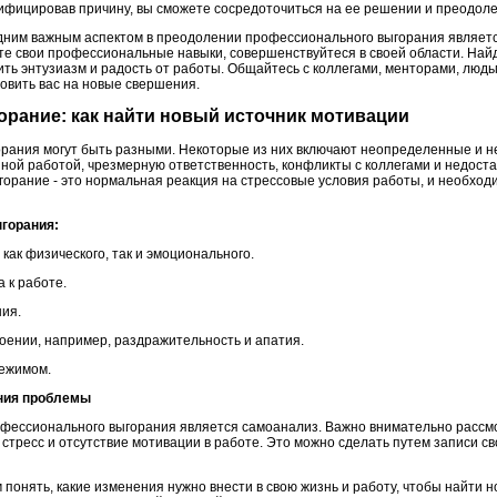
фицировав причину, вы сможете сосредоточиться на ее решении и преодол
дним важным аспектом в преодолении профессионального выгорания являет
е свои профессиональные навыки, совершенствуйтеся в своей области. Най
ить энтузиазм и радость от работы. Общайтесь с коллегами, менторами, люд
новить вас на новые свершения.
орание: как найти новый источник мотивации
рания могут быть разными. Некоторые из них включают неопределенные и 
нной работой, чрезмерную ответственность, конфликты с коллегами и недост
горание - это нормальная реакция на стрессовые условия работы, и необход
ыгорания:
 как физического, так и эмоционального.
 к работе.
ния.
роении, например, раздражительность и апатия.
режимом.
ания проблемы
фессионального выгорания является самоанализ. Важно внимательно рассмо
стресс и отсутствие мотивации в работе. Это можно сделать путем записи с
онять, какие изменения нужно внести в свою жизнь и работу, чтобы найти н