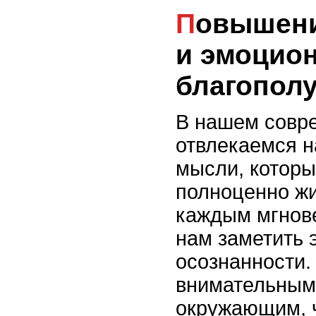
Повышение самосознания
и эмоцио
благопол
В нашем совр
отвлекаемся н
мысли, котор
полноценно жи
каждым мгнове
нам заметить э
осознанности.
внимательными
окружающим, ч