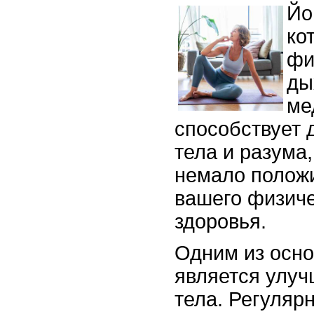
Йо
ко
фи
ды
ме
способствует 
тела и разума,
немало полож
вашего физиче
здоровья.
Одним из осн
является улуч
тела. Регуляр