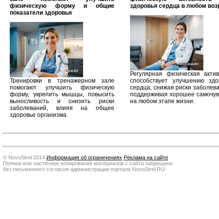
физическую форму и общие
здоровья сердца в любом воз
показатели здоровья
Регулярная физическая актив
Тренировки в тренажерном зале
способствует улучшению здо
помогают улучшить физическую
сердца, снижая риски заболев
форму, укрепить мышцы, повысить
поддерживая хорошее самочув
выносливость и снизить риски
на любом этапе жизни.
заболеваний, влияя на общее
здоровье организма.
© NovoStrel 2014
Информация об ограничениях
Реклама на сайте
Полное или частичное копирование материалов с сайта запрещено
без письменного согласия администрации портала NovoStrel.RU