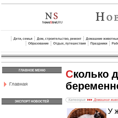
N
ovo
S
trel.
RU
Дети, семья
Дом, строительство, ремонт
Домашние животные
Образование
Отдых, путешествия
Праздники
Раб
Сколько длится
ГЛАВНОЕ МЕНЮ
беременн
Главная
Категория
Домашние жив
ЭКСПОРТ НОВОСТЕЙ
У 