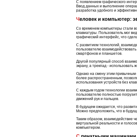
С появлением графического интер
Ввод данных и выполнение операц
разработка удобного и эффективн
Человек и компьютер:
Со временем компьютеры стали вс
клавиатуры. Пользователь мог вид
графический интерфейс, что сдел
С развитием технологий, взаимо
пользователю взаимодействовать 
смартфонов и планшетов.
Другой популярный способ взаимо
экрану, а трекпад - использовать
Однако на смену этим привычным 
более распространенным, позволя
использования устройств без кла
С каждым годом технологии взаим
пользователю полностью погрузит
движений рук и пальцев.
В будущем ожидается, что развит
Можно предположить, что в будущ
Таким образом, взаимодействие ч
виртуальной реальности и голосо
компьютером.
С печатными машинам