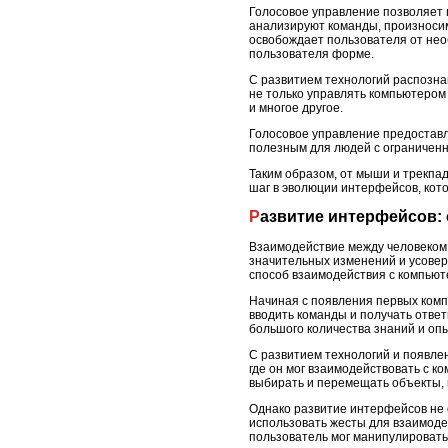
Голосовое управление позволяет 
анализируют команды, произносим
освобождает пользователя от нео
пользователя форме.
С развитием технологий распозна
не только управлять компьютером
и многое другое.
Голосовое управление предоставл
полезным для людей с ограниченн
Таким образом, от мыши и трекпа
шаг в эволюции интерфейсов, кот
Развитие интерфейсов:
Взаимодействие между человеком 
значительных изменений и усовер
способ взаимодействия с компьют
Начиная с появления первых комп
вводить команды и получать отве
большого количества знаний и оп
С развитием технологий и появле
где он мог взаимодействовать с 
выбирать и перемещать объекты, 
Однако развитие интерфейсов не 
использовать жесты для взаимоде
пользователь мог манипулировать