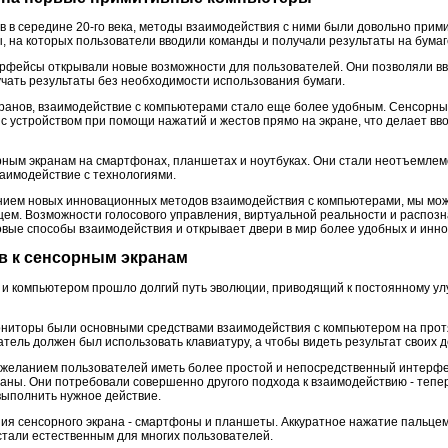
 в середине 20-го века, методы взаимодействия с ними были довольно прим
 на которых пользователи вводили команды и получали результаты на бумаг
фейсы открывали новые возможности для пользователей. Они позволяли вв
учать результаты без необходимости использования бумаги.
кранов, взаимодействие с компьютерами стало еще более удобным. Сенсорн
с устройством при помощи нажатий и жестов прямо на экране, что делает вв
рным экранам на смартфонах, планшетах и ноутбуках. Они стали неотъемле
аимодействие с технологиями.
ением новых инновационных методов взаимодействия с компьютерами, мы мо
щем. Возможности голосового управления, виртуальной реальности и распозн
овые способы взаимодействия и открывает двери в мир более удобных и ин
ов к сенсорным экранам
и компьютером прошло долгий путь эволюции, приводящий к постоянному ул
мониторы были основными средствами взаимодействия с компьютером на про
ватель должен был использовать клавиатуру, а чтобы видеть результат своих 
и желанием пользователей иметь более простой и непосредственный интерфе
ны. Они потребовали совершенно другого подхода к взаимодействию - тепер
выполнить нужное действие.
ия сенсорного экрана - смартфоны и планшеты. Аккуратное нажатие пальцем
стали естественным для многих пользователей.