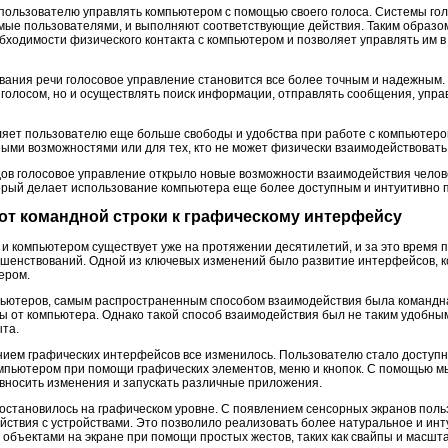
пользователю управлять компьютером с помощью своего голоса. Системы го
ые пользователями, и выполняют соответствующие действия. Таким образом
бходимости физического контакта с компьютером и позволяет управлять им в
вания речи голосовое управление становится все более точным и надежным
 голосом, но и осуществлять поиск информации, отправлять сообщения, управ
яет пользователю еще больше свободы и удобства при работе с компьютеро
ыми возможностями или для тех, кто не может физически взаимодействовать
дов голосовое управление открыло новые возможности взаимодействия челов
орый делает использование компьютера еще более доступным и интуитивно 
 от командной строки к графическому интерфейсу
и компьютером существует уже на протяжении десятилетий, и за это время
шенствований. Одной из ключевых изменений было развитие интерфейсов, 
ером.
ьютеров, самым распространенным способом взаимодействия была командная
ты от компьютера. Однако такой способ взаимодействия был не таким удобны
ыта.
нием графических интерфейсов все изменилось. Пользователю стало доступн
компьютером при помощи графических элементов, меню и кнопок. С помощью м
вносить изменения и запускать различные приложения.
остановилось на графическом уровне. С появлением сенсорных экранов поль
йствия с устройствами. Это позволило реализовать более натуральное и инт
 объектами на экране при помощи простых жестов, таких как свайпы и масшт