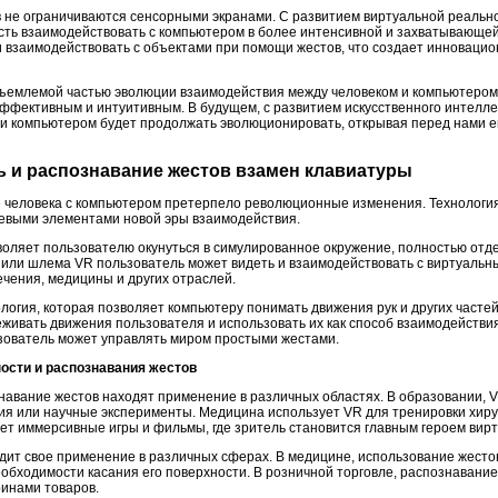
не ограничиваются сенсорными экранами. С развитием виртуальной реально
ть взаимодействовать с компьютером в более интенсивной и захватывающей 
 взаимодействовать с объектами при помощи жестов, что создает инновацио
ъемлемой частью эволюции взаимодействия между человеком и компьютером
ффективным и интуитивным. В будущем, с развитием искусственного интеллек
 и компьютером будет продолжать эволюционировать, открывая перед нами 
ь и распознавание жестов взамен клавиатуры
 человека с компьютером претерпело революционные изменения. Технология
чевыми элементами новой эры взаимодействия.
воляет пользователю окунуться в симулированное окружение, полностью отд
или шлема VR пользователь может видеть и взаимодействовать с виртуальн
ечения, медицины и других отраслей.
логия, которая позволяет компьютеру понимать движения рук и других часте
живать движения пользователя и использовать их как способ взаимодействия
ьзователь может управлять миром простыми жестами.
ности и распознавания жестов
навание жестов находят применение в различных областях. В образовании, 
тия или научные эксперименты. Медицина использует VR для тренировки хиру
ет иммерсивные игры и фильмы, где зритель становится главным героем вирт
дит свое применение в различных сферах. В медицине, использование жесто
обходимости касания его поверхности. В розничной торговле, распознавание
инами товаров.