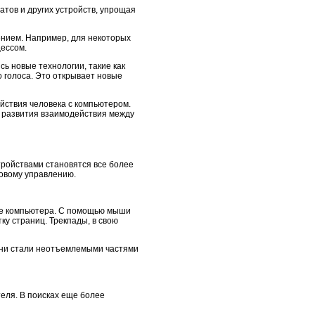
тов и других устройств, упрощая
ением. Например, для некоторых
ессом.
сь новые технологии, такие как
 голоса. Это открывает новые
йствия человека с компьютером.
 развития взаимодействия между
ройствами становятся все более
совому управлению.
не компьютера. С помощью мыши
ку страниц. Трекпады, в свою
Они стали неотъемлемыми частями
еля. В поисках еще более