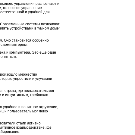
лосового управления распознают и
, голосовое управление
 естественной и удобной для
. Современные системы позволяют
лять устройствами в "умном доме"
м. Оно становится особенно
 с компьютером.
ека и компьютера. Это еще один
понятным.
 произошло множество
которые упростили и улучшили
 строка, где пользователь мог
м и интуитивным, требовало
о удобное и понятное окружение,
ыши пользователь мог легко
зователи стали активно
уитивное взаимодействие, где
абирование.