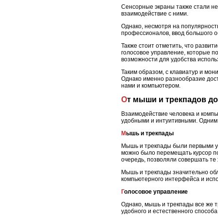
Сенсорные экраны также стали не
взаимодействие с ними.
Однако, несмотря на популярност
профессионалов, ввод большого о
Также стоит отметить, что развит
голосовое управление, которые п
возможности для удобства исполь
Таким образом, с клавиатур и мон
Однако именно разнообразие дост
нами и компьютером.
От мыши и трекпадов д
Взаимодействие человека и компь
удобными и интуитивными. Одним 
Мышь и трекпады
Мышь и трекпады были первыми у
можно было перемещать курсор по
очередь, позволяли совершать те
Мышь и трекпады значительно обл
компьютерного интерфейса и испо
Голосовое управление
Однако, мышь и трекпады все же 
удобного и естественного способ