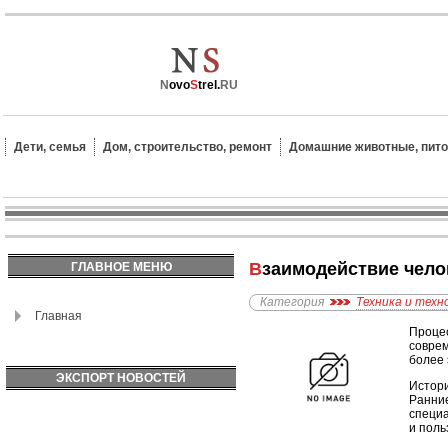
N
ovo
S
trel.
RU
Дети, семья
Дом, строительство, ремонт
Домашние животные, пит
Взаимодействие чел
ГЛАВНОЕ МЕНЮ
Категория
Техника и техн
Главная
Процес
соврем
более
ЭКСПОРТ НОВОСТЕЙ
Истори
Ранние
специа
и поль