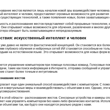
навание жестов являются лишь началом новой эры взаимодействия человека
нный интеллект и человек, предоставляют огромные возможности для развити
существующих технологий, а также появления новых, более захватывающих 
ьность и распознавание жестов представляют собой прорывные технологии,
 Они открывают новые возможности для обучения, развлечения и многих дру
ьютера обещает быть захватывающим и непредсказуемым.
ствия: искусственный интеллект и человек
, уже давно не является фантастической концепцией. Он становится все бол
ми глубокого обучения и нейронных сетей ИИ становится способным не тольк
людьми на естественном языке. Это открывает возможности для новых форм 
ется управление компьютером при помощи голосовых команд. Голосовые помощн
дачи, такие как поиск информации в Интернете, отправка сообщений и управ
ние станет более точным и интуитивным.
ознавание жестов
длагает еще один уникальный способ взаимодействия с компьютером. С по
ся в виртуальные миры и взаимодействовать с объектами в них. Однако, эти
 усовершенствования.
й в этой области - распознавание жестов. Сенсорные устройства и камеры с
яет нам управлять компьютером без каких-либо физических контактов. Испол
 объектами так, как будто они находятся реально рядом с нами.