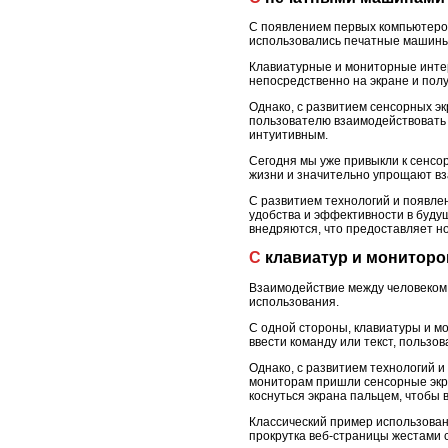
С появлением первых компьютеров
использовались печатные машины,
Клавиатурные и мониторные интер
непосредственно на экране и пол
Однако, с развитием сенсорных э
пользователю взаимодействовать 
интуитивным.
Сегодня мы уже привыкли к сенсо
жизни и значительно упрощают вз
С развитием технологий и появл
удобства и эффективности в буду
внедряются, что предоставляет н
С клавиатур и монитор
Взаимодействие между человеком 
использования.
С одной стороны, клавиатуры и 
ввести команду или текст, пользо
Однако, с развитием технологий 
мониторам пришли сенсорные экра
коснуться экрана пальцем, чтобы 
Классический пример использован
прокрутка веб-страницы жестами 