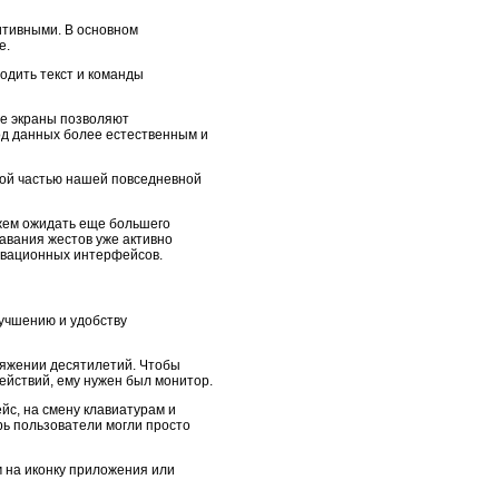
итивными. В основном
е.
одить текст и команды
ые экраны позволяют
од данных более естественным и
мой частью нашей повседневной
жем ожидать еще большего
авания жестов уже активно
новационных интерфейсов.
учшению и удобству
тяжении десятилетий. Чтобы
действий, ему нужен был монитор.
йс, на смену клавиатурам и
ь пользователи могли просто
 на иконку приложения или