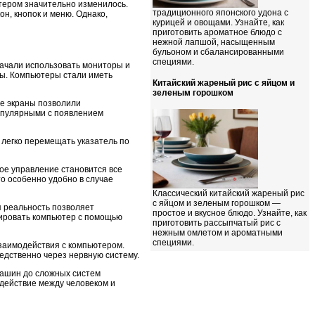
ютером значительно изменилось.
традиционного японского удона с
н, кнопок и меню. Однако,
курицей и овощами. Узнайте, как
приготовить ароматное блюдо с
нежной лапшой, насыщенным
бульоном и сбалансированными
специями.
ачали использовать мониторы и
ры. Компьютеры стали иметь
Китайский жареный рис с яйцом и
зеленым горошком
е экраны позволили
опулярными с появлением
 легко перемещать указатель по
ое управление становится все
о особенно удобно в случае
Классический китайский жареный рис
с яйцом и зеленым горошком —
я реальность позволяет
простое и вкусное блюдо. Узнайте, как
лировать компьютер с помощью
приготовить рассыпчатый рис с
нежным омлетом и ароматными
специями.
взаимодействия с компьютером.
дственно через нервную систему.
машин до сложных систем
одействие между человеком и