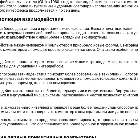
фейса пользователя (GUI) в 1980-х годах, взаимодействие человека с компь
ий стало более интуитивным и удобным благодаря использованию иконок, око
ого интерфейса продолжается и по сей день.
 эволюция взаимодействия
ё более доступными и простыми в использовании. Вместо печатных машин н
еть результат своих действий на экране и вводить текст с помощью клавиату
ало взаимодействие с ними более наглядным и комфортным.
действие между человеком и компьютером приобрело новые формы. Сенсорны
с компьютером с помощью простого касания пальцем. Они стали особенно п
действия с компьютером - использование мыши и трекпада. Мышь позволяет
 жесты для управления интерфейсом.
способам взаимодействия приходят более современные технологии. Голосов
я пользователю контролировать компьютер с помощью голосовых команд. Эт
виатуры, например, голосовых помощников.
одействия становятся всё более продвинутыми и интуитивными. Виртуальна
ься в виртуальный мир, а системы распознавания жестов позволяют контро
ие искусственного интеллекта приведет к еще более продвинутым способам 
ем мы сможем контролировать компьютер с помощью мысли или даже непосре
еловека и компьютера продолжает эволюционировать, от простых печатных 
вого управления. Это обеспечивает все более удобное и эффективное взаим
и на первые примитивные компьютеры