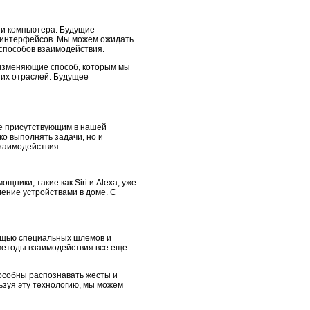
 и компьютера. Будущие
я интерфейсов. Мы можем ожидать
способов взаимодействия.
 изменяющие способ, которым мы
гих отраслей. Будущее
ее присутствующим в нашей
о выполнять задачи, но и
взаимодействия.
ики, такие как Siri и Alexa, уже
ление устройствами в доме. С
мощью специальных шлемов и
 методы взаимодействия все еще
пособны распознавать жесты и
ьзуя эту технологию, мы можем