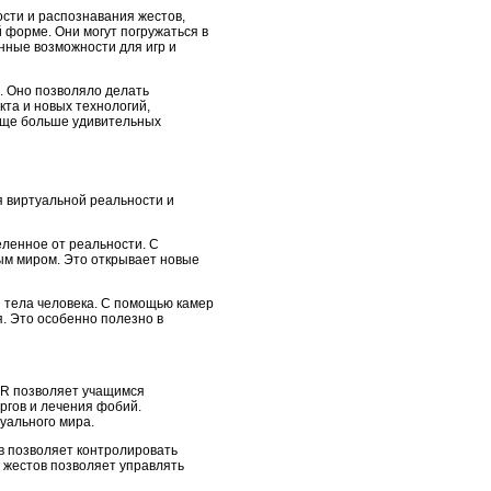
сти и распознавания жестов,
форме. Они могут погружаться в
нные возможности для игр и
. Оно позволяло делать
та и новых технологий,
еще больше удивительных
 виртуальной реальности и
еленное от реальности. С
ым миром. Это открывает новые
й тела человека. С помощью камер
. Это особенно полезно в
VR позволяет учащимся
ргов и лечения фобий.
уального мира.
в позволяет контролировать
 жестов позволяет управлять