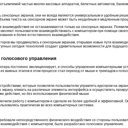
отъемлемой частью многих кассовых аппаратов, билетных автоматов, банкома
ь сенсорных экранов, они не всегда являются универсальным и удобным реш
бъема текста на сенсорном экране может быть неудобным и медленным проц
ие взаимодействия не останавливается только на сенсорных экранах. Появили
озволяют пользователю взаимодействовать с компьютером при помощи своего
зования и более естественного взаимодействия.
иторов мы продвинулись к сенсорным экранам, открывая новые пути взаимоде
упных сегодня технологий создает удивительные возможности для будущего
о голосового управления
ютера постоянно эволюционирует, и способы управления компьютерными уст
из важных этапов в этом процессе стал переход от мыши и трекпадов к голо
стройствами, которые позволяли пользователю управлять курсором на экра
 экрану, кликать на различные элементы интерфейса и осуществлять прокрут
 же действия, но без использования физической мыши.
егчили работу с компьютером и сделали ее более удобной и эффективной. 
льзовались практически во всех компьютерных системах.
требовали непосредственного физического воздействия со стороны пользоват
а взаимодействия с компьютером, было разработано голосовое управление.