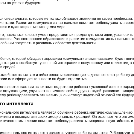
сы на успех в будущем.
я специалисты, которые не только обладают знаниями по своей профессии,
иентами. Развитие коммуникативных навыков помогает ребенку узнать широки
чению и адаптации в меняющемся мире.
ого, насколько человек умеет представить и продвинуть свои идеи, установить
шения. Разностороннее образование и развитие коммуникативных навыков по
собным преуспеть в различных областях деятельности.
ебенок, который обладает хорошими коммуникативными навыками, будет легч
даптация способствует успешной интеграции в новую школу или коллектив, а
и средой.
ым обстоятельствам и гибко решать возникающие задачи позволят ребенку до
ессии или сфере деятельности он будет стремиться.
в является важным аспектом в подготовке ребенка к успешной жизни и карье
с окружающими, улучшает понимание себя и других людей, развивает эмоци
ему ребенку развивать эти навыки, и они станут надежной основой его будуще
го интеллекта
ионального интеллекта является обучение ребенка критическому мышлению. 
ричины и последствия своих эмоциональных реакций. Он осознает, что его эм
ритическое мышление помогает ребенку развивать эмоциональную гибкость и
эмоционального интеллекта является учение ребенка эмпатии. Ребенок учитс