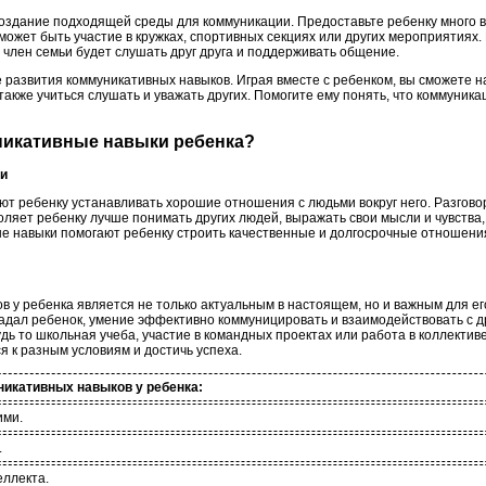
оздание подходящей среды для коммуникации. Предоставьте ребенку много 
может быть участие в кружках, спортивных секциях или других мероприятиях.
член семьи будет слушать друг друга и поддерживать общение.
е развития коммуникативных навыков. Играя вместе с ребенком, вы сможете на
также учиться слушать и уважать других. Помогите ему понять, что коммуникаци
уникативные навыки ребенка?
ми
т ребенку устанавливать хорошие отношения с людьми вокруг него. Разгово
ляет ребенку лучше понимать других людей, выражать свои мысли и чувства,
е навыки помогают ребенку строить качественные и долгосрочные отношени
 у ребенка является не только актуальным в настоящем, но и важным для ег
адал ребенок, умение эффективно коммуницировать и взаимодействовать с д
дь то школьная учеба, участие в командных проектах или работа в коллектив
 к разным условиям и достичь успеха.
икативных навыков у ребенка:
ими.
.
еллекта.