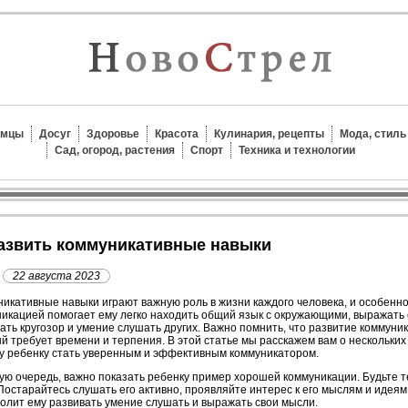
омцы
Досуг
Здоровье
Красота
Кулинария, рецепты
Мода, стиль
Сад, огород, растения
Спорт
Техника и технологии
 развить коммуникативные навыки
22 августа 2023
икативные навыки играют важную роль в жизни каждого человека, и особенн
икацией помогает ему легко находить общий язык с окружающими, выражать с
ать кругозор и умение слушать других. Важно помнить, что развитие коммуник
й требует времени и терпения. В этой статье мы расскажем вам о нескольких
 ребенку стать уверенным и эффективным коммуникатором.
ую очередь, важно показать ребенку пример хорошей коммуникации. Будьте
остарайтесь слушать его активно, проявляйте интерес к его мыслям и идеям
волит ему развивать умение слушать и выражать свои мысли.