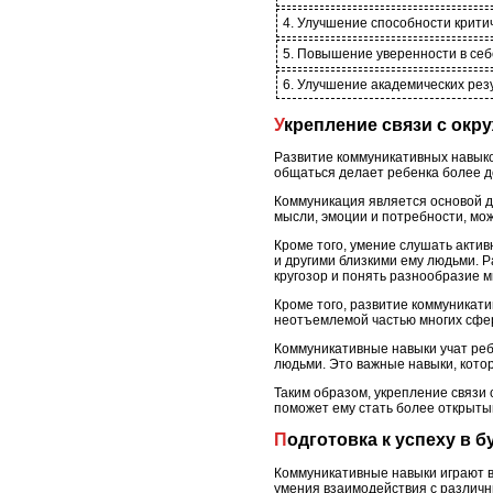
4. Улучшение способности крити
5. Повышение уверенности в себ
6. Улучшение академических рез
Укрепление связи с ок
Развитие коммуникативных навыко
общаться делает ребенка более д
Коммуникация является основой д
мысли, эмоции и потребности, мож
Кроме того, умение слушать акти
и другими близкими ему людьми. 
кругозор и понять разнообразие м
Кроме того, развитие коммуникат
неотъемлемой частью многих сфер
Коммуникативные навыки учат реб
людьми. Это важные навыки, котор
Таким образом, укрепление связи
поможет ему стать более открыт
Подготовка к успеху в 
Коммуникативные навыки играют в
умения взаимодействия с различн