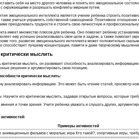
оставить себя на место другого человека и понять его эмоциональное состоя
 с окружающими и разрешать конфликты мирным путем.
тия эмоционального интеллекта является учение ребенка строить позитивно
а также учиться управлять собственной самооценкой. Позитивное отношение 
также преодолевать трудности и строить свою личностную и профессиональну
кта имеет множество плюсов для ребенка. Оно помогает ребенку устанавлив
оляет ему успешно реализовывать свои цели и задачи, а также помогает укр
Кроме того, развитие эмоционального интеллекта может положительно сказыв
оно способствует лучшему концентрации, памяти и даже творческому мышлени
 критически мыслить
ь критически мыслить, он развивает способность анализировать информацию
анные решения и аргументировать свою позицию.
пособности критически мыслить:
ачу анализировать информацию. Это может быть чтение статей, просмотр но
сы. Научите его критически мыслить, задавая открытые вопросы, которые тр
мнения и точки зрения. Учите ребенка уважать и слушать других, аргументи
 активностей:
Примеры активностей
 анимационных фильмов с моралью; игра Кто такой?; спортивные игры, треб