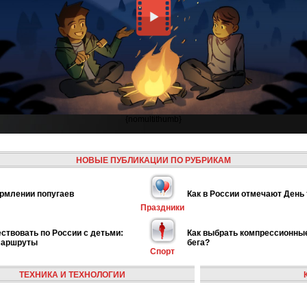
{nomultithumb}
НОВЫЕ ПУБЛИКАЦИИ ПО РУБРИКАМ
рмлении попугаев
Как в России отмечают День
Праздники
ствовать по России с детьми:
Как выбрать компрессионны
маршруты
бега?
Спорт
ТЕХНИКА И ТЕХНОЛОГИИ