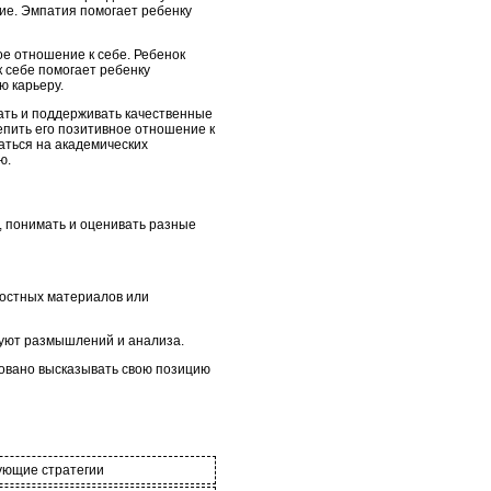
ние. Эмпатия помогает ребенку
е отношение к себе. Ребенок
к себе помогает ребенку
ю карьеру.
ать и поддерживать качественные
епить его позитивное отношение к
аться на академических
ю.
, понимать и оценивать разные
востных материалов или
ебуют размышлений и анализа.
ровано высказывать свою позицию
ующие стратегии