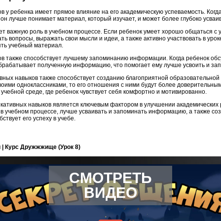
в у ребенка имеет прямое влияние на его академическую успеваемость. Когд
 он лучше понимает материал, который изучает, и может более глубоко усва
ет важную роль в учебном процессе. Если ребенок умеет хорошо общаться с 
ть вопросы, выражать свои мысли и идеи, а также активно участвовать в урок
ть учебный материал.
в также способствует лучшему запоминанию информации. Когда ребенок обс
обрабатывает полученную информацию, что помогает ему лучше усвоить и зап
ивных навыков также способствует созданию благоприятной образовательной 
воими одноклассниками, то его отношения с ними будут более доверительн
учебной среде, где ребенок чувствует себя комфортно и мотивированно.
кативных навыков является ключевым фактором в улучшении академических 
 в учебном процессе, лучше усваивать и запоминать информацию, а также со
ствует его успеху в учебе.
 | Курс Дружжжище (Урок 8)
СМОТРЕТЬ
ВИДЕО