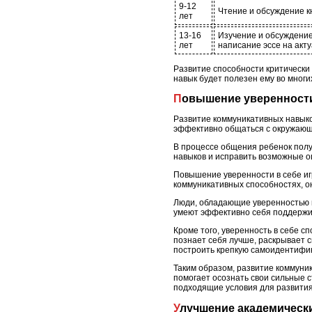
9-12
Чтение и обсуждение кн
лет
13-16
Изучение и обсуждение
лет
написание эссе на акт
Развитие способности критически
навык будет полезен ему во многи
Повышение уверенности
Развитие коммуникативных навыко
эффективно общаться с окружающи
В процессе общения ребенок полу
навыков и исправить возможные о
Повышение уверенности в себе игр
коммуникативных способностях, он
Люди, обладающие уверенностью в 
умеют эффективно себя поддержи
Кроме того, уверенность в себе с
познает себя лучше, раскрывает с
построить крепкую самоидентифи
Таким образом, развитие коммуни
помогает осознать свои сильные 
подходящие условия для развития
Улучшение академическ