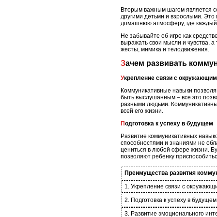
Вторым важным шагом является с
другими детьми и взрослыми. Это 
домашнюю атмосферу, где каждый 
Не забывайте об игре как средств
выражать свои мысли и чувства, а 
жесты, мимика и телодвижения.
Зачем развивать комм
Укрепление связи с окружающи
Коммуникативные навыки позволяю
быть выслушанным – все это позво
разными людьми. Коммуникативны
всей его жизни.
Подготовка к успеху в будущем
Развитие коммуникативных навыков
способностями и знаниями не обл
цениться в любой сфере жизни. Бу
позволяют ребенку приспособиться
Преимущества развития коммун
1. Укрепление связи с окружающ
2. Подготовка к успеху в будущем
3. Развитие эмоционального инт