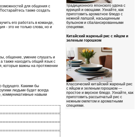
традиционного японского удона с
возможностей для общения с
курицей и овощами. Узнайте, как
 Постарайтесь также создать
приготовить ароматное блюдо с
нежной лапшой, насыщенным
учить его работать в команде,
бульоном и сбалансированными
я - это не только слова, но и
специями.
Китайский жареный рис с яйцом и
зеленым горошком
ры, общение, умение слушать и
 а также находить общий язык с
я, которые важны на протяжении
Классический китайский жареный рис
о будущего. Какими бы
с яйцом и зеленым горошком —
ругими людьми будет всегда
простое и вкусное блюдо. Узнайте, как
е, коммуникативные навыки
приготовить рассыпчатый рис с
нежным омлетом и ароматными
специями.