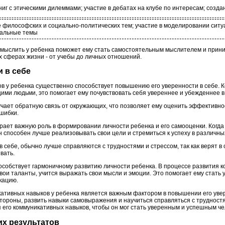
иг с этическими дилеммами; участие в дебатах на клубе по интересам; созда
 философских и социально-политических тем; участие в моделировании ситу
уальные темы
 мыслить у ребенка поможет ему стать самостоятельным мыслителем и прин
х сферах жизни - от учебы до личных отношений.
 в себе
в у ребенка существенно способствует повышению его уверенности в себе. К
ми людьми, это помогает ему почувствовать себя увереннее и убежденнее в 
чает обратную связь от окружающих, что позволяет ему оценить эффективно
шибки.
ает важную роль в формировании личности ребенка и его самооценки. Когда 
 способен лучше реализовывать свои цели и стремиться к успеху в различны
себе, обычно лучше справляются с трудностями и стрессом, так как верят в
вать.
пособствует гармоничному развитию личности ребенка. В процессе развития 
вои таланты, учится выражать свои мысли и эмоции. Это помогает ему стать 
кацию.
кативных навыков у ребенка является важным фактором в повышении его уве
стороны, развить навыки самовыражения и научиться справляться с трудност
 его коммуникативных навыков, чтобы он мог стать уверенным и успешным че
их результатов