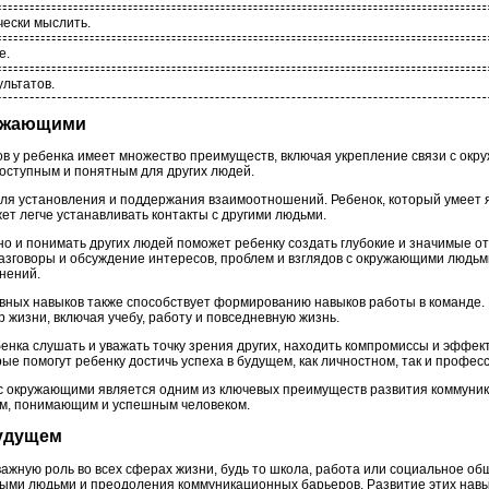
чески мыслить.
е.
ультатов.
ружающими
в у ребенка имеет множество преимуществ, включая укрепление связи с ок
оступным и понятным для других людей.
ля установления и поддержания взаимоотношений. Ребенок, который умеет я
ет легче устанавливать контакты с другими людьми.
вно и понимать других людей поможет ребенку создать глубокие и значимые 
Разговоры и обсуждение интересов, проблем и взглядов с окружающими людьм
нений.
ивных навыков также способствует формированию навыков работы в команде. 
 жизни, включая учебу, работу и повседневную жизнь.
енка слушать и уважать точку зрения других, находить компромиссы и эффек
ые помогут ребенку достичь успеха в будущем, как личностном, так и профе
 с окружающими является одним из ключевых преимуществ развития коммуник
ым, понимающим и успешным человеком.
будущем
ажную роль во всех сферах жизни, будь то школа, работа или социальное о
ыми людьми и преодоления коммуникационных барьеров. Развитие этих навык