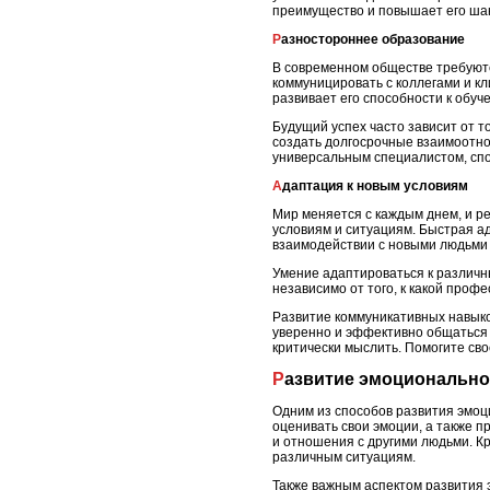
преимущество и повышает его шан
Разностороннее образование
В современном обществе требуютс
коммуницировать с коллегами и кл
развивает его способности к обу
Будущий успех часто зависит от т
создать долгосрочные взаимоотно
универсальным специалистом, спо
Адаптация к новым условиям
Мир меняется с каждым днем, и р
условиям и ситуациям. Быстрая а
взаимодействии с новыми людьми 
Умение адаптироваться к различн
независимо от того, к какой проф
Развитие коммуникативных навыко
уверенно и эффективно общаться 
критически мыслить. Помогите сво
Развитие эмоционально
Одним из способов развития эмоц
оценивать свои эмоции, а также п
и отношения с другими людьми. К
различным ситуациям.
Также важным аспектом развития 