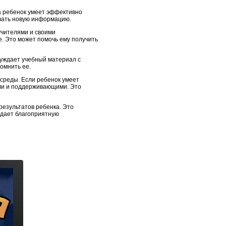
а ребенок умеет эффективно
ивать новую информацию.
учителями и своими
е. Это может помочь ему получить
уждает учебный материал с
омнить ее.
среды. Если ребенок умеет
ыми и поддерживающими. Это
результатов ребенка. Это
здает благоприятную