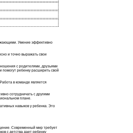
ружающими. Умение эффективно
сно и точно выражать свои
отношения с родителями, друзьями
и помогут ребенку расширить свой
Работа в команде является
тивно сотрудничать с другими
ссиональном плане.
ативных навыков у ребенка. Это
бщение. Современный мир требует
ов с детства дает ребенку