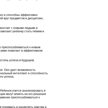
 но и способны эффективно
й круг предметов и дисциплин,
 контакт с новыми людьми и
могают ребенку стать гибким и
е приспосабливаться к новым
 также помогает в эффективном
стичь успеха в будущем,
ре. Оно дает возможность
ональный интеллект и способность
го успеха.
Ребенок учится анализировать и
оции могут влиять на его решения
 умение приспосабливаться к
я понимать и разделять чувства и