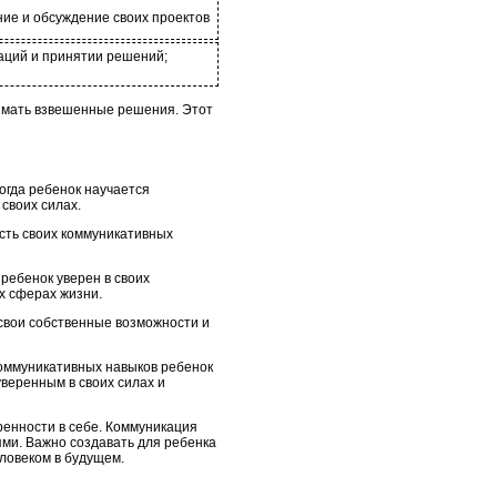
ние и обсуждение своих проектов
аций и принятии решений;
имать взвешенные решения. Этот
огда ребенок научается
своих силах.
сть своих коммуникативных
ребенок уверен в своих
х сферах жизни.
 свои собственные возможности и
коммуникативных навыков ребенок
уверенным в своих силах и
ренности в себе. Коммуникация
ями. Важно создавать для ребенка
ловеком в будущем.