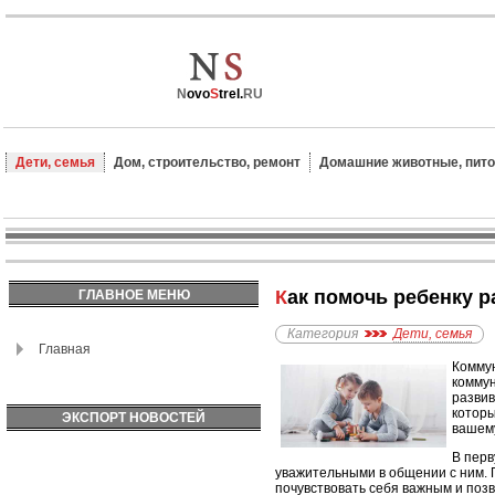
N
ovo
S
trel.
RU
Дети, семья
Дом, строительство, ремонт
Домашние животные, пит
Как помочь ребенку
ГЛАВНОЕ МЕНЮ
Категория
Дети, семья
Главная
Коммун
коммун
развив
которы
ЭКСПОРТ НОВОСТЕЙ
вашему
В перв
уважительными в общении с ним. П
почувствовать себя важным и поз