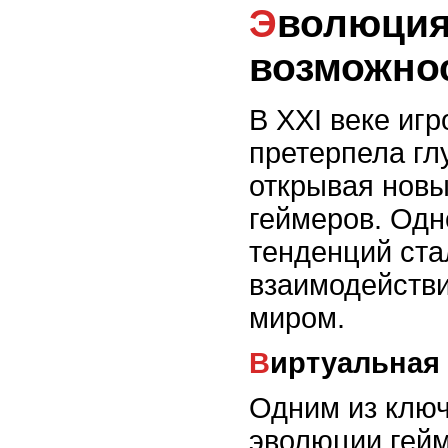
Эволюция гейминга:
возможнос
В XXI веке иг
претерпела гл
открывая новы
геймеров. Одн
тенденций ст
взаимодействи
миром.
Виртуальная
Одним из клю
эволюции гейм