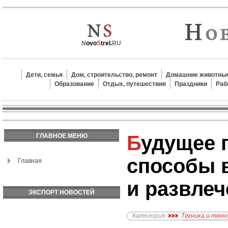
N
ovo
S
trel.
RU
Дети, семья
Дом, строительство, ремонт
Домашние животные
Образование
Отдых, путешествия
Праздники
Раб
Будущее гейминга: новые
ГЛАВНОЕ МЕНЮ
способы 
Главная
и развле
ЭКСПОРТ НОВОСТЕЙ
Категория
Техника и техн