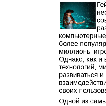
Ге
не
со
ра
компьютерные 
более популя
миллионы игро
Однако, как и
технологий, м
развиваться и
взаимодействи
своих пользов
Одной из сам