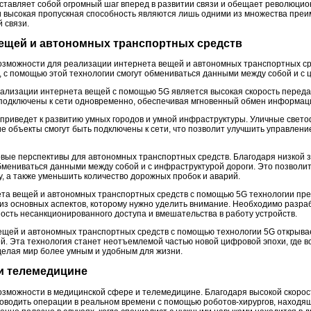
дставляет собой огромный шаг вперед в развитии связи и обещает революци
 высокая пропускная способность являются лишь одними из множества преи
 связи.
вещей и автономных транспортных средств
возможности для реализации интернета вещей и автономных транспортных с
 с помощью этой технологии смогут обмениваться данными между собой и с
ализации интернета вещей с помощью 5G является высокая скорость передач
 подключены к сети одновременно, обеспечивая мгновенный обмен информац
 приведет к развитию умных городов и умной инфраструктуры. Уличные свет
е объекты смогут быть подключены к сети, что позволит улучшить управлени
овые перспективы для автономных транспортных средств. Благодаря низкой 
бмениваться данными между собой и с инфраструктурой дороги. Это позволи
, а также уменьшить количество дорожных пробок и аварий.
ета вещей и автономных транспортных средств с помощью 5G технологии пред
из основных аспектов, которому нужно уделить внимание. Необходимо разр
ость несанкционированного доступа и вмешательства в работу устройств.
ещей и автономных транспортных средств с помощью технологии 5G открыва
й. Эта технология станет неотъемлемой частью новой цифровой эпохи, где в
делая мир более умным и удобным для жизни.
 и телемедицине
озможности в медицинской сфере и телемедицине. Благодаря высокой скорос
проводить операции в реальном времени с помощью роботов-хирургов, находя