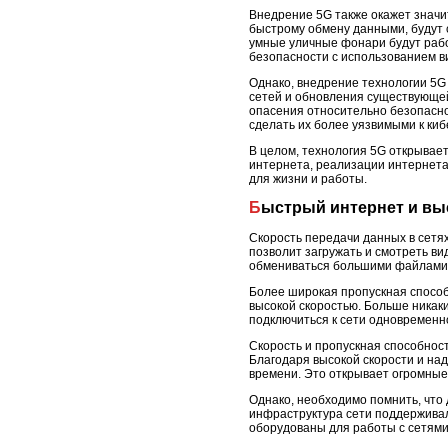
Внедрение 5G также окажет значи
быстрому обмену данными, будут 
умные уличные фонари будут рабо
безопасности с использованием в
Однако, внедрение технологии 5G 
сетей и обновления существующей
опасения относительно безопасно
сделать их более уязвимыми к киб
В целом, технология 5G открывает
интернета, реализации интернета
для жизни и работы.
Быстрый интернет и в
Скорость передачи данных в сетях
позволит загружать и смотреть ви
обмениваться большими файлами, 
Более широкая пропускная способ
высокой скоростью. Больше никак
подключиться к сети одновременн
Скорость и пропускная способност
Благодаря высокой скорости и на
времени. Это открывает огромные
Однако, необходимо помнить, что
инфраструктура сети поддерживал
оборудованы для работы с сетями 