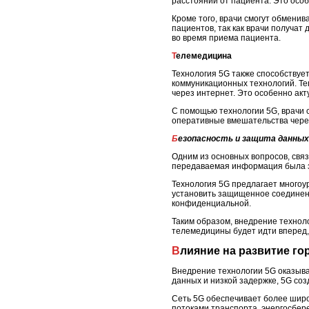
расстоянии от пациента. Это особ
Кроме того, врачи смогут обменив
пациентов, так как врачи получа
во время приема пациента.
Телемедицина
Технология 5G также способствуе
коммуникационных технологий. Те
через интернет. Это особенно ак
С помощью технологии 5G, врачи с
оперативные вмешательства чере
Безопасность и защита данных
Одним из основных вопросов, свя
передаваемая информация была з
Технология 5G предлагает много
установить защищенное соединени
конфиденциальной.
Таким образом, внедрение технол
телемедицины будет идти вперед,
Влияние на развитие г
Внедрение технологии 5G оказыва
данных и низкой задержке, 5G соз
Сеть 5G обеспечивает более широ
потоками транспорта, энергосбер