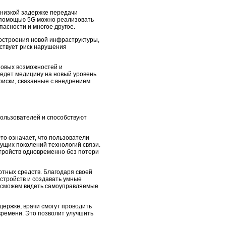
 низкой задержке передачи
С помощью 5G можно реализовать
асности и многое другое.
построения новой инфраструктуры,
ествует риск нарушения
новых возможностей и
ведет медицину на новый уровень
риски, связанные с внедрением
пользователей и способствуют
то означает, что пользователи
ущих поколений технологий связи.
стройств одновременно без потери
тных средств. Благодаря своей
устройств и создавать умные
ы сможем видеть самоуправляемые
держке, врачи смогут проводить
времени. Это позволит улучшить