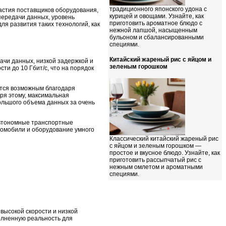
традиционного японского удона с
частия поставщиков оборудования,
курицей и овощами. Узнайте, как
передачи данных, уровень
приготовить ароматное блюдо с
ля развития таких технологий, как
нежной лапшой, насыщенным
бульоном и сбалансированными
специями.
Китайский жареный рис с яйцом и
ачи данных, низкой задержкой и
зеленым горошком
и до 10 Гбит/с, что на порядок
ится возможным благодаря
аря этому, максимальная
большого объема данных за очень
 автономные транспортные
томобили и оборудование умного
Классический китайский жареный рис
с яйцом и зеленым горошком —
простое и вкусное блюдо. Узнайте, как
приготовить рассыпчатый рис с
нежным омлетом и ароматными
специями.
высокой скорости и низкой
олненную реальность для