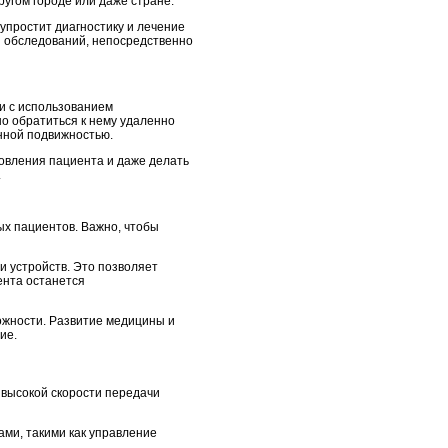
ругом городе или даже стране.
 упростит диагностику и лечение
ты обследований, непосредственно
и с использованием
но обратиться к нему удаленно
нной подвижностью.
новления пациента и даже делать
.
ых пациентов. Важно, чтобы
 устройств. Это позволяет
ента останется
ожности. Развитие медицины и
ие.
 высокой скорости передачи
ми, такими как управление