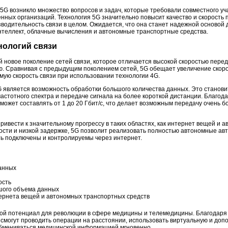
 5G возникло множество вопросов и задач, которые требовали совместного у
нных организаций. Технология 5G значительно повысит качество и скорость 
водительность связи в целом. Ожидается, что она станет надежной основой д
нтеллект, облачные вычисления и автономные транспортные средства.
хнологий связи
 новое поколение сетей связи, которое отличается высокой скоростью перед
. Сравнивая с предыдущим поколением сетей, 5G обещает увеличение скорост
ую скорость связи при использовании технологии 4G.
 является возможность обработки большого количества данных. Это станов
астотного спектра и передаче сигнала на более короткой дистанции. Благод
может составлять от 1 до 20 Гбит/с, что делает возможным передачу очень 
ривести к значительному прогрессу в таких областях, как интернет вещей и
рости и низкой задержке, 5G позволит реализовать полностью автономные ав
ыть подключены и контролируемы через интернет.
анных
ость
шого объема данных
ернета вещей и автономных транспортных средств
ой потенциал для революции в сфере медицины и телемедицины. Благодаря 
 смогут проводить операции на расстоянии, использовать виртуальную и доп
 обмениваться медицинской информацией мгновенно.