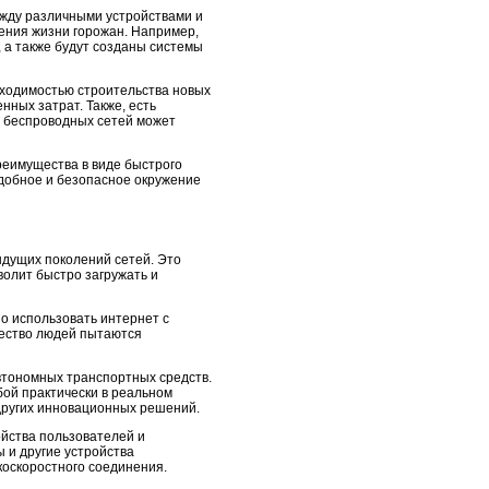
ежду различными устройствами и
ения жизни горожан. Например,
 а также будут созданы системы
обходимостью строительства новых
ных затрат. Также, есть
е беспроводных сетей может
реимущества в виде быстрого
удобное и безопасное окружение
ыдущих поколений сетей. Это
волит быстро загружать и
о использовать интернет с
жество людей пытаются
автономных транспортных средств.
бой практически в реальном
 других инновационных решений.
ойства пользователей и
 и другие устройства
коскоростного соединения.