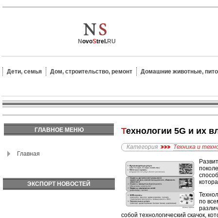
N
ovo
S
trel.
RU
Дети, семья
Дом, строительство, ремонт
Домашние животные, пит
Технологии 5G и их 
ГЛАВНОЕ МЕНЮ
Категория
Техника и техн
Главная
Развит
поколе
способ
котора
ЭКСПОРТ НОВОСТЕЙ
Технол
по все
различ
собой технологический скачок, ко