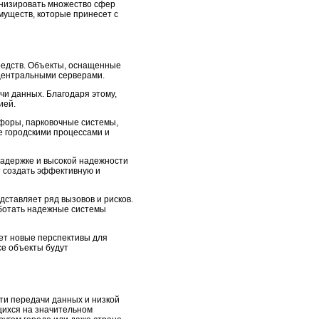
онизировать множество сфер
муществ, которые принесет с
редств. Объекты, оснащенные
 центральными серверами.
и данных. Благодаря этому,
ией.
офоры, парковочные системы,
е городскими процессами и
задержке и высокой надежности
т создать эффективную и
ставляет ряд вызовов и рисков.
аботать надежные системы
ет новые перспективы для
се объекты будут
ти передачи данных и низкой
щихся на значительном