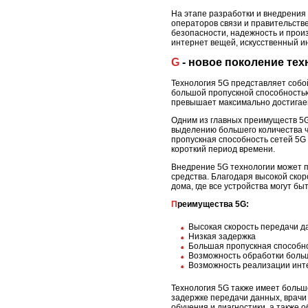
На этапе разработки и внедрения
операторов связи и правительстве
безопасности, надежность и произ
интернет вещей, искусственный и
G - новое поколение те
Технология 5G представляет собой
большой пропускной способностью
превышает максимально достигаем
Одним из главных преимуществ 5G
выделению большего количества ч
пропускная способность сетей 5G 
короткий период времени.
Внедрение 5G технологии может п
средства. Благодаря высокой ско
дома, где все устройства могут б
Преимущества 5G:
Высокая скорость передачи д
Низкая задержка
Большая пропускная способн
Возможность обработки боль
Возможность реализации инт
Технология 5G также имеет больш
задержке передачи данных, врачи
обучения и диагностики, а также