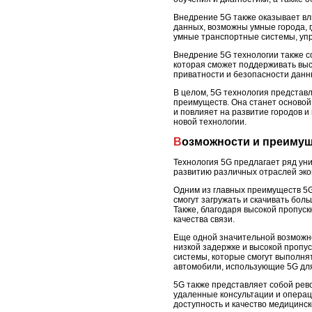
Внедрение 5G также оказывает вл
данных, возможны умные города, 
умные транспортные системы, упр
Внедрение 5G технологии также с
которая сможет поддерживать выс
приватности и безопасности данн
В целом, 5G технология представл
преимуществ. Она станет основой
и повлияет на развитие городов 
новой технологии.
Возможности и преиму
Технология 5G предлагает ряд ун
развитию различных отраслей эко
Одним из главных преимуществ 5G
смогут загружать и скачивать бо
Также, благодаря высокой пропуск
качества связи.
Еще одной значительной возможно
низкой задержке и высокой пропу
системы, которые смогут выполня
автомобили, использующие 5G дл
5G также представляет собой рев
удаленные консультации и операц
доступность и качество медицинс