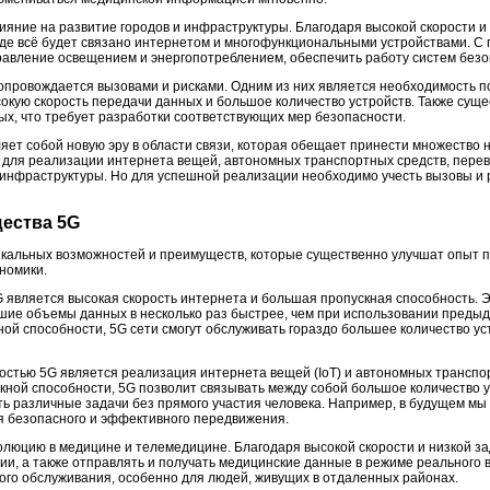
ияние на развитие городов и инфраструктуры. Благодаря высокой скорости и
где всё будет связано интернетом и многофункциональными устройствами. 
авление освещением и энергопотреблением, обеспечить работу систем безоп
опровождается вызовами и рисками. Одним из них является необходимость 
окую скорость передачи данных и большое количество устройств. Также сущ
ых, что требует разработки соответствующих мер безопасности.
яет собой новую эру в области связи, которая обещает принести множество 
 для реализации интернета вещей, автономных транспортных средств, пере
и инфраструктуры. Но для успешной реализации необходимо учесть вызовы и 
щества 5G
икальных возможностей и преимуществ, которые существенно улучшат опыт 
номики.
 является высокая скорость интернета и большая пропускная способность. Э
льшие объемы данных в несколько раз быстрее, чем при использовании предыд
ной способности, 5G сети смогут обслуживать гораздо большее количество у
стью 5G является реализация интернета вещей (IoT) и автономных транспор
скной способности, 5G позволит связывать между собой большое количество 
ть различные задачи без прямого участия человека. Например, в будущем м
я безопасного и эффективного передвижения.
олюцию в медицине и телемедицине. Благодаря высокой скорости и низкой за
ии, а также отправлять и получать медицинские данные в режиме реального 
кого обслуживания, особенно для людей, живущих в отдаленных районах.