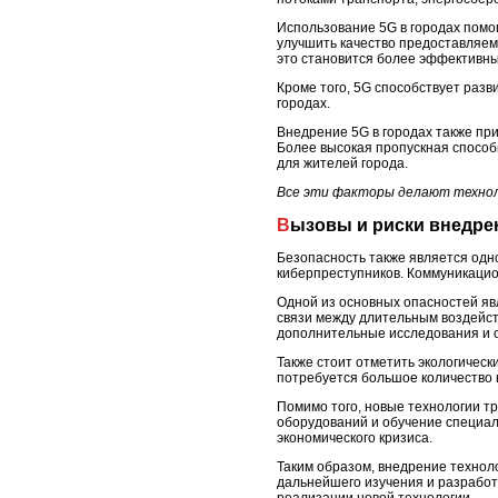
Использование 5G в городах помог
улучшить качество предоставляем
это становится более эффективны
Кроме того, 5G способствует раз
городах.
Внедрение 5G в городах также пр
Более высокая пропускная способ
для жителей города.
Все эти факторы делают технол
Вызовы и риски внедре
Безопасность также является одн
киберпреступников. Коммуникацио
Одной из основных опасностей яв
связи между длительным воздейст
дополнительные исследования и о
Также стоит отметить экологическ
потребуется большое количество 
Помимо того, новые технологии т
оборудований и обучение специали
экономического кризиса.
Таким образом, внедрение технол
дальнейшего изучения и разработ
реализации новой технологии.