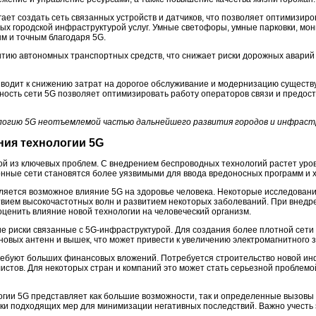
ает создать сеть связанных устройств и датчиков, что позволяет оптимизиро
ых городской инфраструктурой услуг. Умные светофоры, умные парковки, мон
м и точным благодаря 5G.
витию автономных транспортных средств, что снижает риски дорожных аварий
иводит к снижению затрат на дорогое обслуживание и модернизацию сущест
ность сети 5G позволяет оптимизировать работу операторов связи и предост
огию 5G неотъемлемой частью дальнейшего развития городов и инфраст
ния технологии 5G
ой из ключевых проблем. С внедрением беспроводных технологий растет уров
нные сети становятся более уязвимыми для ввода вредоносных программ и х
ляется возможное влияние 5G на здоровье человека. Некоторые исследован
вием высокочастотных волн и развитием некоторых заболеваний. При внедр
ценить влияние новой технологии на человеческий организм.
ие риски связанные с 5G-инфраструктурой. Для создания более плотной сети
новых антенн и вышек, что может привести к увеличению электромагнитного
ребуют больших финансовых вложений. Потребуется строительство новой ин
стов. Для некоторых стран и компаний это может стать серьезной проблемой
огии 5G представляет как большие возможности, так и определенные вызовы 
ки подходящих мер для минимизации негативных последствий. Важно учесть