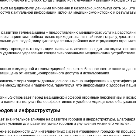
енно полезно в случаях, когда специалист с нужными навыками находится в д
аться медицинскими данными мгновенно и безопасно, используя сеть 5G. Это
т доступ к актуальной информации, включая медицинскую историю и результа
т развитию телемедицины – предоставлению медицинских услуг на расстояни
перь пациентам необязательно приходить на личный визит к врачу, достаточ
туально для людей, живущих в отдаленных районах или страдающих ограниче
могут проводить консультации, назначать лечение, следить за ходом восста
з удаленное управление специализированными медицинскими устройствами
занных с медициной и телемедициной, является безопасность и защита данн
ащищена от несанкционированного доступа и использования.
уровневые меры защиты данных, основанные на шифровании и идентификации
е между врачом и пациентом, гарантируя, что информация о здоровье паци
огии 5G открывает перед медицинской сферой огромные перспективы и возм
 а пациенты получат более эффективное и удобное медицинское обслуживан
ородов и инфраструктуры
ет значительное влияние на развитие городов и инфраструктуры. Благодаря
дает условия для развития умных городов и улучшения жизни его жителей.
кие возможности для интелигентных систем управления городскими процесса
ежение и управление ресурсами, а также повышение качества жизни горожан.