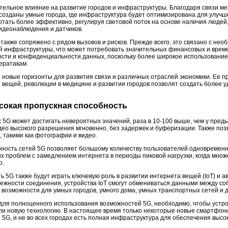
тельное влияние на развитие городов и инфраструктуры. Благодаря связи м
созданы умные города, где инфраструктура будет оптимизирована для улучш
тать более эффективно, регулируя световой поток на основе наличия людей,
идеонаблюдения и датчиков.
также сопряжено с рядом вызовов и рисков. Прежде всего, это связано с не
 инфраструктуры, что может потребовать значительных финансовых и времен
сти и конфиденциальности данных, поскольку более широкое использовани
ератакам.
 новые горизонты для развития связи и различных отраслей экономики. Ее п
 вещей, революции в медицине и развитии городов позволят создать более 
ысокая пропускная способность
 5G может достигать невероятных значений, раза в 10-100 выше, чем у пред
део высокого разрешения мгновенно, без задержек и буферизации. Также поз
такими как фотографии и видео.
ность сетей 5G позволяет большому количеству пользователей одновременн
их проблем с замедлением интернета в периоды пиковой нагрузки, когда мно
о.
ь 5G также будут играть ключевую роль в развитии интернета вещей (IoT) и 
дежности соединения, устройства IoT смогут обмениваться данными между со
 возможности для умных городов, умного дома, умных транспортных сетей и
 для полноценного использования возможностей 5G, необходимо, чтобы устр
и новую технологию. В настоящее время только некоторые новые смартфоны
5G, и не во всех городах есть полная инфраструктура для обеспечения высо