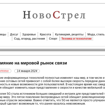
омцы
Досуг
Здоровье
Красота
Кулинария, рецепты
Мода, стиль
Сад, огород, растения
Спорт
Техника и технологии
влияние на мировой рынок связи
ологии
14 января 2024
ие информационных технологий полностью изменяет наш мир, в том числе и
ние сотовых сетей привносит с собой более высокую скорость передачи дан
ность и новые возможности для пользователей. В настоящее время нас ожид
я обещает изменить наше представление о скорости и качестве мобильной с
огия 5G стала источником больших ожиданий и интриги для представителей
му миру. Это пятое поколение беспроводных сетей обещает революционизир
ные отрасли экономики. Важно отметить, что 5G не является просто улучшен
торый сделает возможным то, что ранее казалось невозможным.