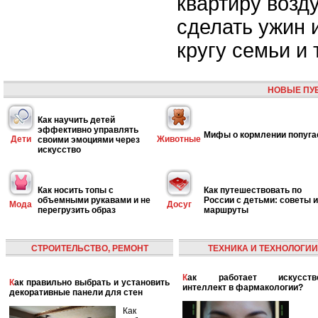
квартиру воз
сделать ужин 
кругу семьи и т
НОВЫЕ ПУ
Как научить детей
эффективно управлять
Мифы о кормлении попуга
Дети
Животные
своими эмоциями через
искусство
Как носить топы с
Как путешествовать по
объемными рукавами и не
России с детьми: советы и
Мода
Досуг
перегрузить образ
маршруты
СТРОИТЕЛЬСТВО, РЕМОНТ
ТЕХНИКА И ТЕХНОЛОГИИ
Как работает искусственный
Как правильно выбрать и установить
интеллект в фармакологии?
декоративные панели для стен
Как