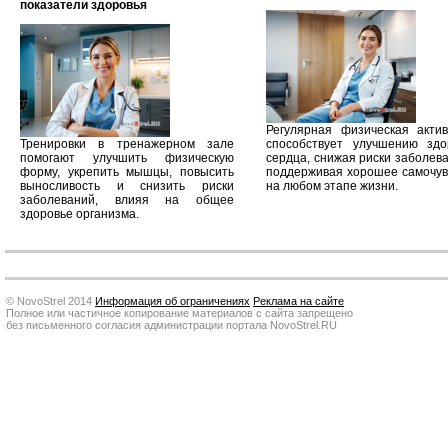
показатели здоровья
Регулярная физическая актив
Тренировки в тренажерном зале
способствует улучшению здо
помогают улучшить физическую
сердца, снижая риски заболев
форму, укрепить мышцы, повысить
поддерживая хорошее самочув
выносливость и снизить риски
на любом этапе жизни.
заболеваний, влияя на общее
здоровье организма.
© NovoStrel 2014
Информация об ограничениях
Реклама на сайте
Полное или частичное копирование материалов с сайта запрещено
без письменного согласия администрации портала NovoStrel.RU