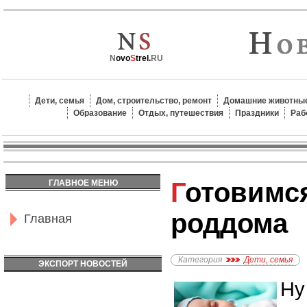
N
ovo
S
trel.
RU
Дети, семья
Дом, строительство, ремонт
Домашние животные
Образование
Отдых, путешествия
Праздники
Раб
Готовимся к выписке из
ГЛАВНОЕ МЕНЮ
роддома
Главная
Категория
Дети, семья
ЭКСПОРТ НОВОСТЕЙ
Ну