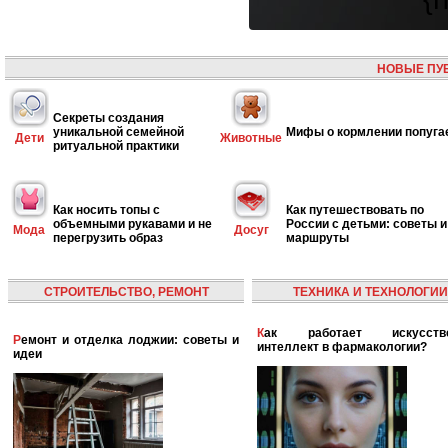
НОВЫЕ ПУ
Секреты создания
уникальной семейной
Мифы о кормлении попуга
Дети
Животные
ритуальной практики
Как носить топы с
Как путешествовать по
объемными рукавами и не
России с детьми: советы и
Мода
Досуг
перегрузить образ
маршруты
СТРОИТЕЛЬСТВО, РЕМОНТ
ТЕХНИКА И ТЕХНОЛОГИИ
Как работает искусственный
Ремонт и отделка лоджии: советы и
интеллект в фармакологии?
идеи