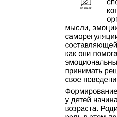
сп
ко
ор
мысли, эмоции
саморегуляци
составляющей 
как они помог
эмоциональны
принимать реш
свое поведени
Формирование
у детей начин
возраста. Род