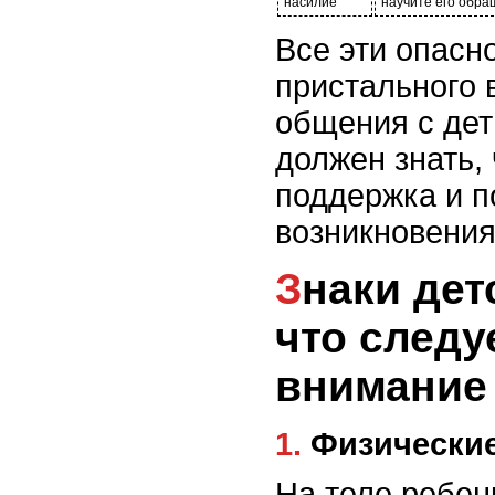
насилие
научите его обра
Все эти опасн
пристального 
общения с дет
должен знать, 
поддержка и п
возникновения
Знаки детского насилия:
что следу
внимание
1. Физическ
На теле ребен