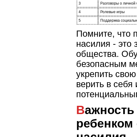
3
Разговоры о личной
4
Ролевые игры
5
Поддержка социальн
Помните, что 
насилия - это
общества. Об
безопасным м
укрепить свою
верить в себя 
потенциальны
Важность общения с
ребенком
насилия