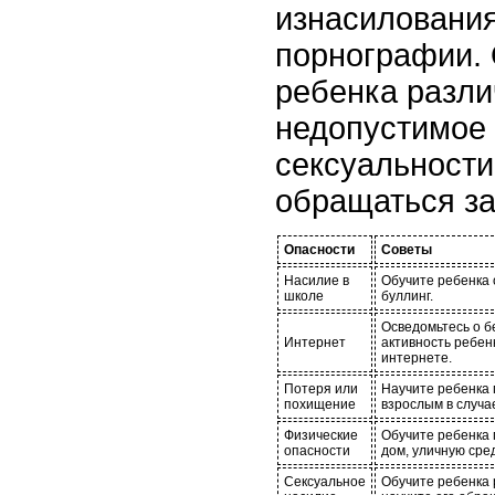
изнасилования
порнографии. 
ребенка разли
недопустимое
сексуальности
обращаться з
Опасности
Советы
Насилие в
Обучите ребенка
школе
буллинг.
Осведомьтесь о 
Интернет
активность ребен
интернете.
Потеря или
Научите ребенка 
похищение
взрослым в случа
Физические
Обучите ребенка 
опасности
дом, уличную сред
Сексуальное
Обучите ребенка 