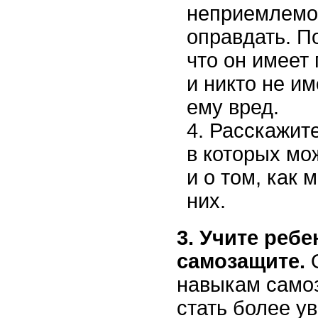
неприемлемо 
оправдать. П
что он имеет
и никто не и
ему вред.
Расскажите
в которых мо
и о том, как 
них.
3. Учите реб
самозащите.
О
навыкам само
стать более у