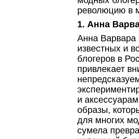
модных блогер
революцию в м
1. Анна Варв
Анна Варвара 
известных и 
блогеров в Ро
привлекает вн
непредсказуе
экспериментир
и аксессуарам
образы, котор
для многих мо
сумела превра