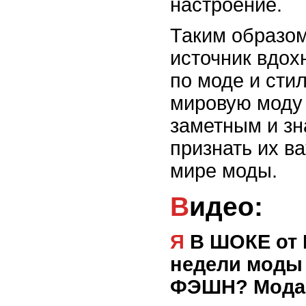
настроение.
Таким образом,
источник вдох
по моде и сти
мировую моду 
заметным и з
признать их в
мире моды.
Видео:
Я В ШОКЕ от Ralph Lauren! ОБЗОР
недели моды 
ФЭШН? Мода 