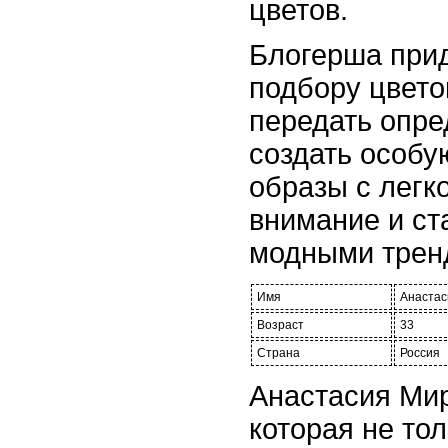
цветов.
Блогерша прид
подбору цвето
передать опр
создать особу
образы с легк
внимание и с
модными трен
Имя
Анаста
Возраст
33
Страна
Россия
Анастасия Ми
которая не то