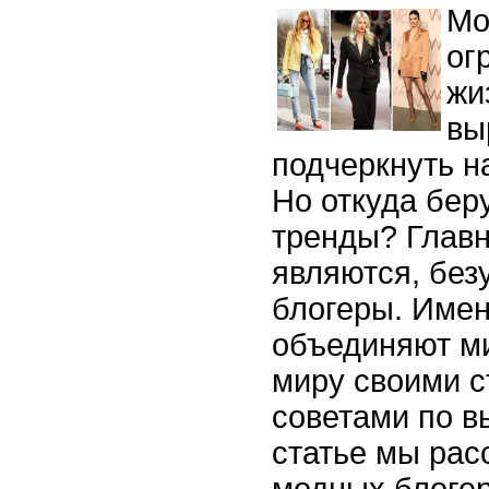
Мо
ог
жи
вы
подчеркнуть н
Но откуда бер
тренды? Глав
являются, без
блогеры. Имен
объединяют м
миру своими 
советами по в
статье мы рас