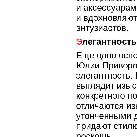
и аксессуарам
и вдохновляю
энтузиастов.
Элегантност
Еще одно осно
Юлии Приворот
элегантность.
выглядит изыс
конкретного п
отличаются и
утонченными 
придают стил
роскошь.