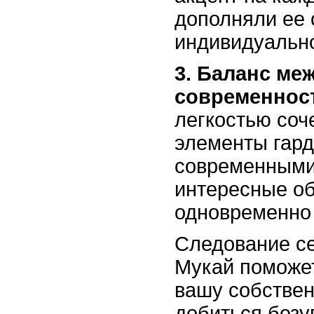
дополняли ее 
индивидуально
3. Баланс ме
современнос
легкостью соч
элементы гард
современными
интересные об
одновременно 
Следование с
Мукай поможет
вашу собстве
добиться безу