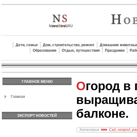
N
ovo
S
trel.
RU
Дети, семья
Дом, строительство, ремонт
Домашние животные
Образование
Отдых, путешествия
Праздники
Раб
Огород в горшке: как
ГЛАВНОЕ МЕНЮ
выращива
Главная
балконе.
ЭКСПОРТ НОВОСТЕЙ
Категория
Сад, огород, р