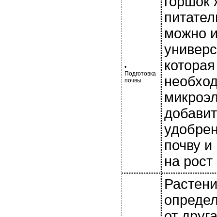
горшок 
питател
можно и
универс
которая
•
Подготовка
необхо
почвы
микроэ
добавит
удобрен
почву и
на рост
Растени
определ
от друг