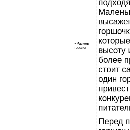
подходя
Маленьк
высаже
горшочк
которые
• Размер
горшка
высоту 
более п
стоит с
один го
привест
конкуре
питател
Перед п