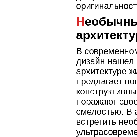
оригинальност
Необычные примеры
архитект
В современно
дизайн нашел 
архитектуре ж
предлагает н
конструктивны
поражают сво
смелостью. В 
встретить не
ультрасоврем