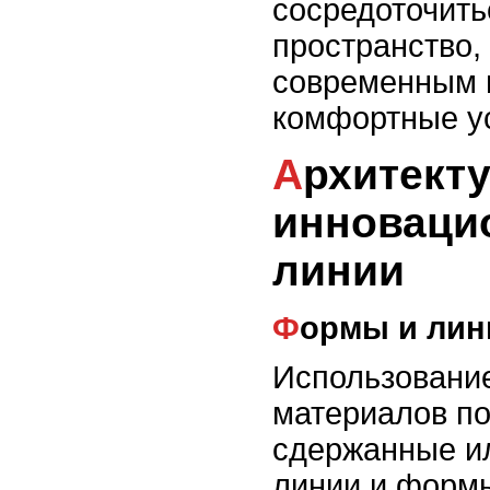
сосредоточитьс
пространство,
современным п
комфортные ус
Архитектура искусства:
инноваци
линии
Формы и ли
Использовани
материалов по
сдержанные ил
линии и форм