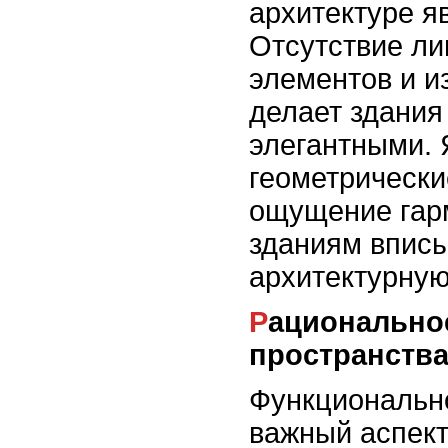
архитектуре я
Отсутствие л
элементов и и
делает здания
элегантными. 
геометрическ
ощущение гар
зданиям впис
архитектурную
Рациональное использование
пространств
Функционально
важный аспек