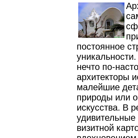
Ар
са
сф
пр
постоянное ст
уникальности.
нечто по-наст
архитекторы 
малейшие дет
природы или о
искусства. В 
удивительные 
визитной карт