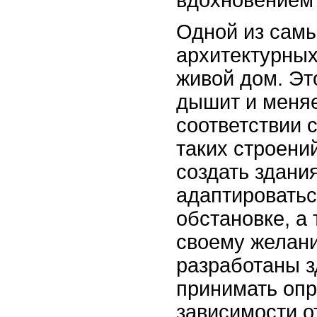
вдохновением 
Одной из сам
архитектурных
живой дом. Это
дышит и меняе
соответствии 
таких строени
создать здани
адаптировать
обстановке, а
своему желани
разработаны з
принимать оп
зависимости о