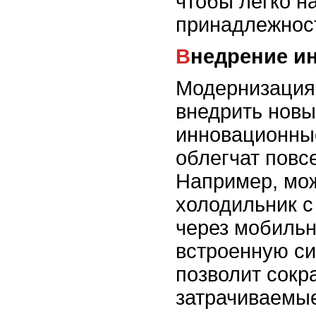
чтобы легко н
принадлежност
Внедрение 
Модернизация 
внедрить новы
инновационны
облегчат повс
Например, мо
холодильник с
через мобиль
встроенную си
позволит сокр
затрачиваемы