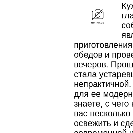
Ку
гл
со
яв
приготовления
обедов и про
вечеров. Прош
стала устарев
непрактичной.
для ее модерн
знаете, с чег
вас несколько
освежить и сд