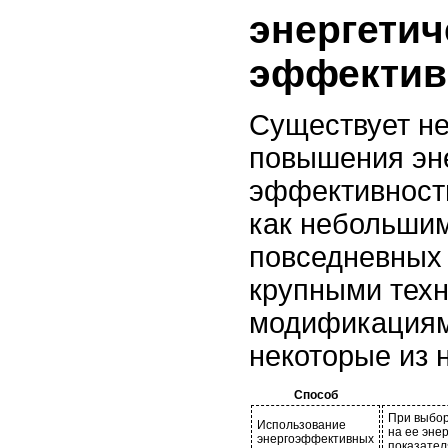
энергетич
эффектив
Существует не
повышения эн
эффективности
как небольши
повседневных 
крупными тех
модификациям
некоторые из 
Способ
При выбор
Использование
на ее эне
энергоэффективных
показател