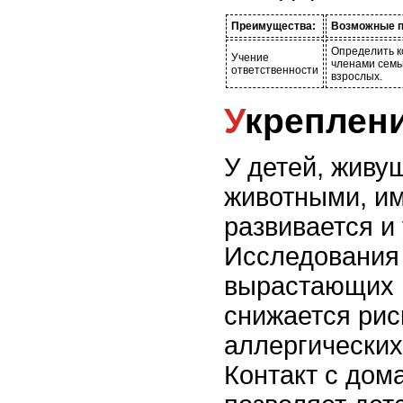
Преимущества:
Возможные п
Определить к
Учение
членами семь
ответственности
взрослых.
Укреплен
У детей, жив
животными, и
развивается и
Исследования 
вырастающих в
снижается рис
аллергических
Контакт с до