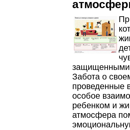
атмосфе
Пр
ко
жи
де
чу
защищенными 
Забота о свое
проведенные в
особое взаим
ребенком и ж
атмосфера пом
эмоциональную