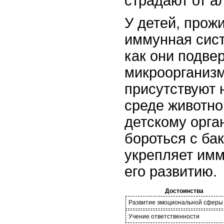
страдают от а
У детей, прож
иммунная сист
как они подве
микроорганизм
присутствуют 
среде животно
детскому орга
бороться с ба
укрепляет имм
его развитию.
Достоинства
Развитие эмоциональной сферы
Учение ответственности