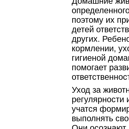
Домашние жив
определенного
поэтому их пр
детей ответств
других. Ребено
кормлении, ух
гигиеной дома
помогает раз
ответственнос
Уход за живот
регулярности 
учатся формир
выполнять сво
Они осознают,