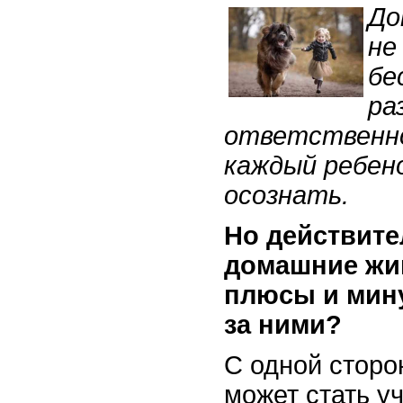
До
не
бе
ра
ответственно
каждый ребен
осознать.
Но действите
домашние жи
плюсы и мин
за ними?
С одной сторо
может стать у