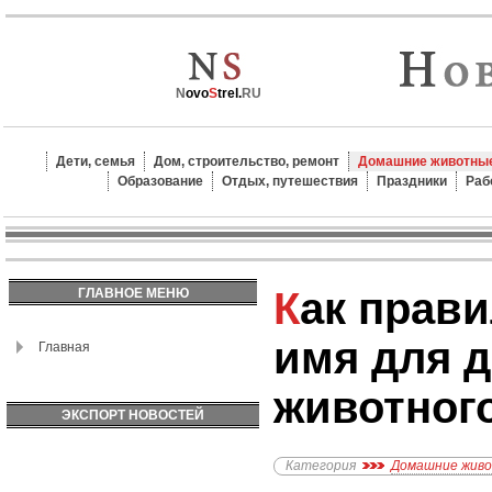
N
ovo
S
trel.
RU
Дети, семья
Дом, строительство, ремонт
Домашние животные
Образование
Отдых, путешествия
Праздники
Раб
Как правильно выбрать
ГЛАВНОЕ МЕНЮ
имя для 
Главная
животног
ЭКСПОРТ НОВОСТЕЙ
Категория
Домашние жив