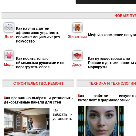
НОВЫЕ ПУ
Как научить детей
эффективно управлять
Мифы о кормлении попуг
Дети
Животные
своими эмоциями через
искусство
Как носить топы с
Как путешествовать по
объемными рукавами и не
России с детьми: советы 
Мода
Досуг
перегрузить образ
маршруты
СТРОИТЕЛЬСТВО, РЕМОНТ
ТЕХНИКА И ТЕХНОЛОГИИ
Как работает искусственный
Как правильно выбрать и установить
интеллект в фармакологии?
декоративные панели для стен
Как
выбрать и
установить