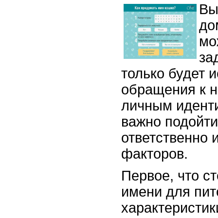
Вы
до
мо
за
только будет 
обращения к не
личным идент
важно подойти
ответственно 
факторов.
Первое, что с
имени для пит
характеристик