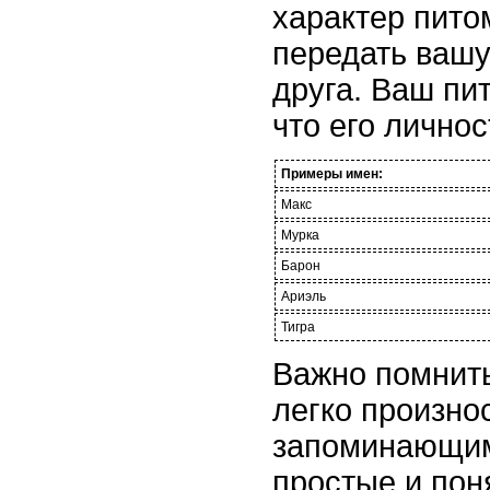
характер пито
передать вашу
друга. Ваш пи
что его личнос
Примеры имен:
Макс
Мурка
Барон
Ариэль
Тигра
Важно помнить
легко произно
запоминающим
простые и пон