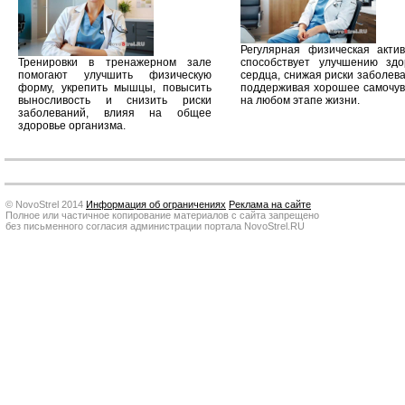
Регулярная физическая актив
Тренировки в тренажерном зале
способствует улучшению здо
помогают улучшить физическую
сердца, снижая риски заболев
форму, укрепить мышцы, повысить
поддерживая хорошее самочув
выносливость и снизить риски
на любом этапе жизни.
заболеваний, влияя на общее
здоровье организма.
© NovoStrel 2014
Информация об ограничениях
Реклама на сайте
Полное или частичное копирование материалов с сайта запрещено
без письменного согласия администрации портала NovoStrel.RU