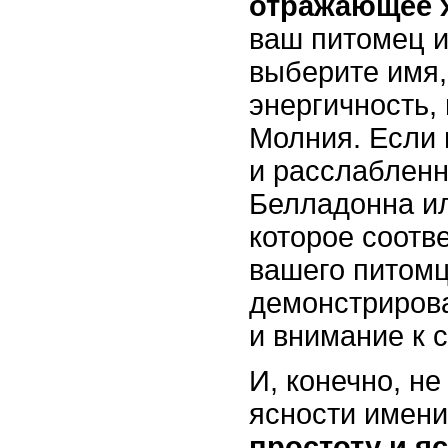
отражающее х
ваш питомец и
выберите имя,
энергичность,
Молния. Если
и расслабленн
Белладонна ил
которое соотв
вашего питомц
демонстриров
и внимание к с
И, конечно, не
ясности имен
простоту и я