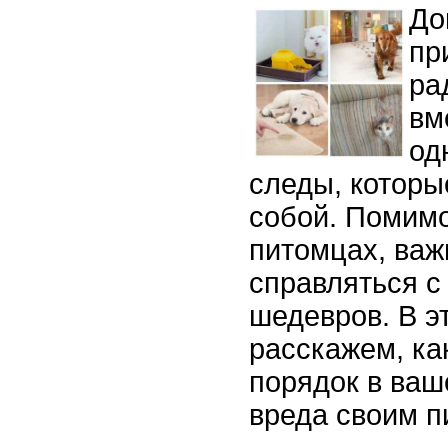
До
пр
ра
вм
од
следы, которы
собой. Помимо
питомцах, важ
справляться с
шедевров. В э
расскажем, ка
порядок в ваш
вреда своим п