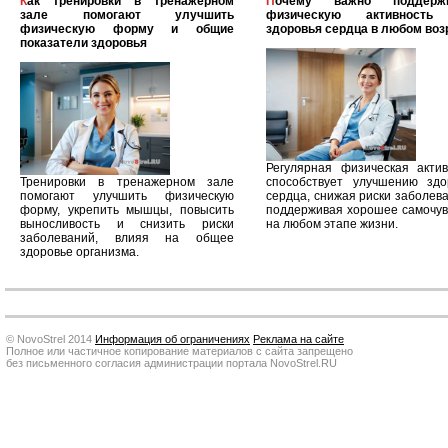
Как тренировки в тренажерном
Почему важно поддерживать
зале помогают улучшить
физическую активность
физическую форму и общие
здоровья сердца в любом воз
показатели здоровья
Регулярная физическая актив
Тренировки в тренажерном зале
способствует улучшению здо
помогают улучшить физическую
сердца, снижая риски заболев
форму, укрепить мышцы, повысить
поддерживая хорошее самочув
выносливость и снизить риски
на любом этапе жизни.
заболеваний, влияя на общее
здоровье организма.
© NovoStrel 2014
Информация об ограничениях
Реклама на сайте
Полное или частичное копирование материалов с сайта запрещено
без письменного согласия администрации портала NovoStrel.RU