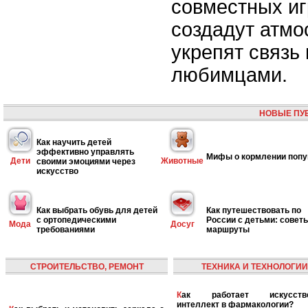
совместных иг
создадут атмо
укрепят связь
любимцами.
НОВЫЕ ПУ
Как научить детей
эффективно управлять
Мифы о кормлении попу
Дети
Животные
своими эмоциями через
искусство
Как выбрать обувь для детей
Как путешествовать по
с ортопедическими
России с детьми: совет
Мода
Досуг
требованиями
маршруты
СТРОИТЕЛЬСТВО, РЕМОНТ
ТЕХНИКА И ТЕХНОЛОГИИ
Как работает искусственный
интеллект в фармакологии?