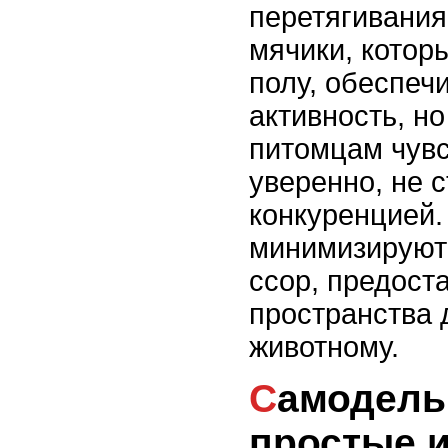
перетягивания
мячики, котор
полу, обеспеч
активность, н
питомцам чувс
уверенно, не 
конкуренцией.
минимизируют 
ссор, предост
пространства 
животному.
Самодельные игрушки:
простые 