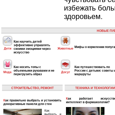
избежать боль
здоровьем.
НОВЫЕ ПУ
Как научить детей
эффективно управлять
Мифы о кормлении попуг
Дети
Животные
своими эмоциями через
искусство
Как носить топы с
Как путешествовать по
объемными рукавами и не
России с детьми: советы 
Мода
Досуг
перегрузить образ
маршруты
СТРОИТЕЛЬСТВО, РЕМОНТ
ТЕХНИКА И ТЕХНОЛОГИИ
Как работает искусственный
Как правильно выбрать и установить
интеллект в фармакологии?
декоративные панели для стен
Как
выбрать и