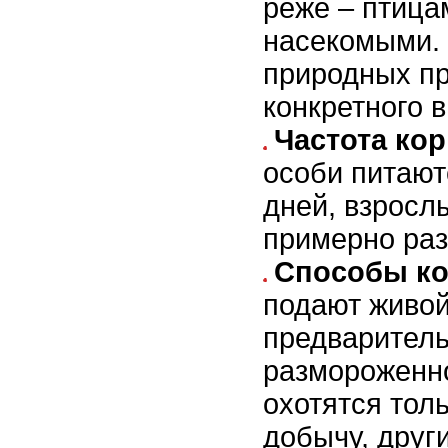
реже – птица
насекомыми. 
природных п
конкретного в
Частота ко
особи питают
дней, взросл
примерно раз
Способы ко
подают живой
предваритель
размороженн
охотятся тол
добычу, друг