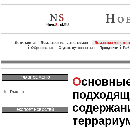
N
ovo
S
trel.
RU
Дети, семья
Дом, строительство, ремонт
Домашние животные
Образование
Отдых, путешествия
Праздники
Раб
Основные виды змей,
ГЛАВНОЕ МЕНЮ
подходящ
Главная
содержан
ЭКСПОРТ НОВОСТЕЙ
террариу