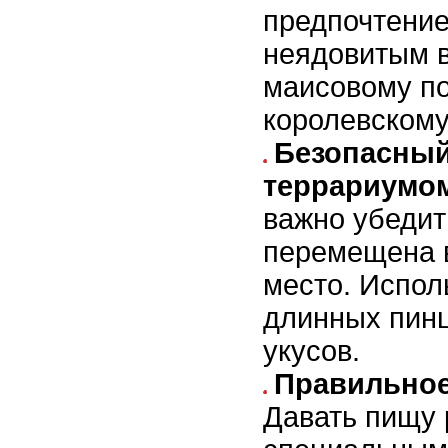
предпочтение
неядовитым в
маисовому по
королевскому
Безопасный
террариумо
важно убедит
перемещена 
место. Испол
длинных пинц
укусов.
Правильное
Давать пищу 