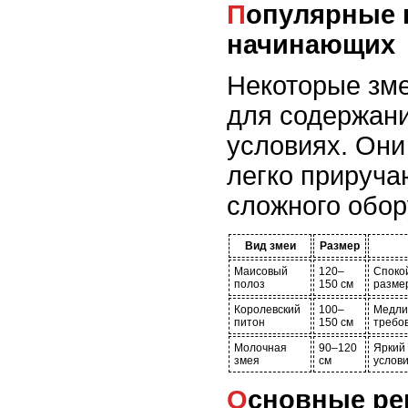
Популярные породы для
начинающих
Некоторые зм
для содержан
условиях. Они
легко прируча
сложного обор
Вид змеи
Размер
Маисовый
120–
Спокой
полоз
150 см
разме
Королевский
100–
Медли
питон
150 см
требо
Молочная
90–120
Яркий 
змея
см
услов
Основные рекомендации по