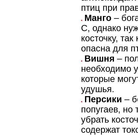
птиц при пра
Манго
– бог
C, однако ну
косточку, так
опасна для п
Вишня
– пол
необходимо у
которые могу
удушья.
Персики
– б
попугаев, но 
убрать косточ
содержат ток