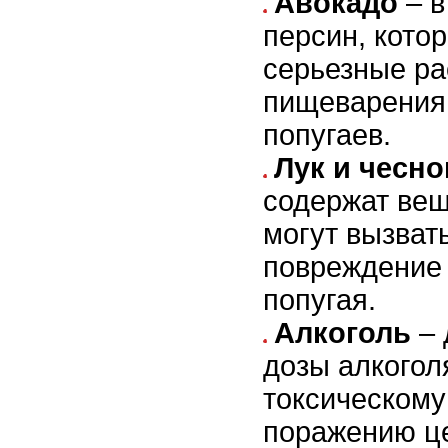
Авокадо
– в
персин, кото
серьезные ра
пищеварения 
попугаев.
Лук и чесно
содержат вещ
могут вызват
повреждение 
попугая.
Алкоголь
– 
дозы алкогол
токсическому
поражению ц