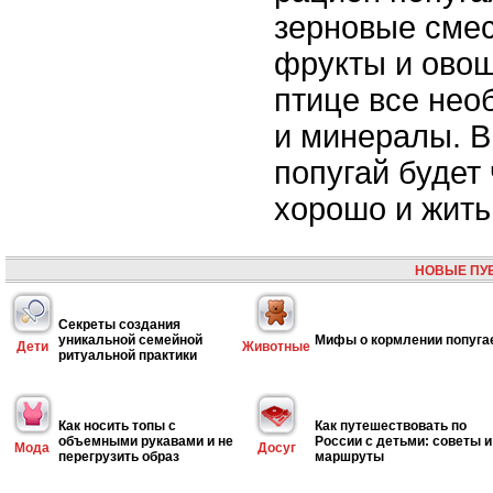
зерновые смес
фрукты и овощ
птице все не
и минералы. В
попугай будет
хорошо и жить
НОВЫЕ ПУ
Секреты создания
уникальной семейной
Мифы о кормлении попуга
Дети
Животные
ритуальной практики
Как носить топы с
Как путешествовать по
объемными рукавами и не
России с детьми: советы и
Мода
Досуг
перегрузить образ
маршруты