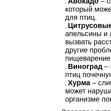
Авокадо
– с
который може
для птиц.
Цитрусовы
апельсины и 
вызвать расс
другие пробл
пищеварением
Виноград
– 
птиц почечну
Хурма
– сли
может наруша
организме по