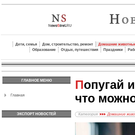
N
ovo
S
trel.
RU
Дети, семья
Дом, строительство, ремонт
Домашние животные
Образование
Отдых, путешествия
Праздники
Раб
Попугай и его рацион:
ГЛАВНОЕ МЕНЮ
что можно
Главная
ЭКСПОРТ НОВОСТЕЙ
Категория
Домашние жив