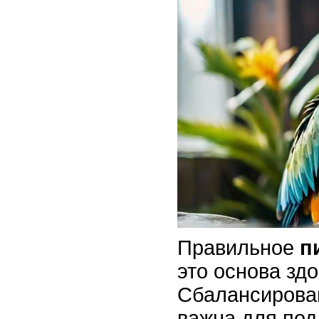
Правильное
п
это основа здо
Сбалансирован
важна для под