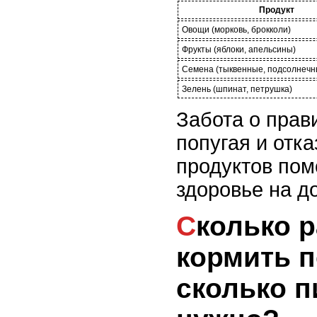
Продукт
Овощи (морковь, брокколи)
Фрукты (яблоки, апельсины)
Семена (тыквенные, подсолнечн
Зелень (шпинат, петрушка)
Забота о прав
попугая и отк
продуктов пом
здоровье на д
Сколько раз в день
кормить п
сколько 