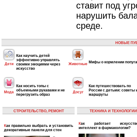
ставит под угр
нарушить бал
среде.
НОВЫЕ ПУ
Как научить детей
эффективно управлять
Мифы о кормлении попуг
Дети
Животные
своими эмоциями через
искусство
Как носить топы с
Как путешествовать по
объемными рукавами и не
России с детьми: советы 
Мода
Досуг
перегрузить образ
маршруты
СТРОИТЕЛЬСТВО, РЕМОНТ
ТЕХНИКА И ТЕХНОЛОГИИ
Как работает искусственный
Как правильно выбрать и установить
интеллект в фармакологии?
декоративные панели для стен