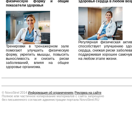
физическую форму и общие
здоровья сердца в любом воз
показатели здоровья
Регулярная физическая актив
Тренировки в тренажерном зале
способствует улучшению здо
помогают улучшить физическую
сердца, снижая риски заболев
форму, укрепить мышцы, повысить
поддерживая хорошее самочув
выносливость и снизить риски
на любом этапе жизни.
заболеваний, влияя на общее
здоровье организма.
© NovoStrel 2014
Информация об ограничениях
Реклама на сайте
Полное или частичное копирование материалов с сайта запрещено
без письменного согласия администрации портала NovoStrel.RU