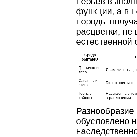
перьев выпол
функции, а в 
породы получ
расцветки, не
естественной 
Среда
Т
обитания
Тропические
Яркие зелёные, с
леса
Саванны и
Более приглушён
степи
Горные
Насыщенные тёмн
районы
вкраплениями
Разнообразие 
обусловлено н
наследственно