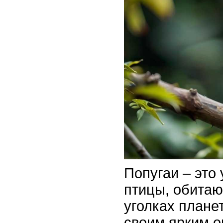
Попугаи – это
птицы, обита
уголках плане
своим ярким о