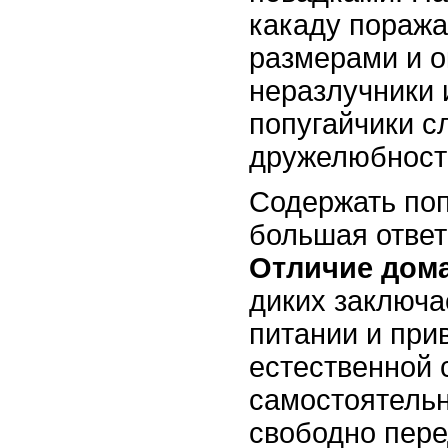
какаду пораж
размерами и о
неразлучники 
попугайчики с
дружелюбност
Содержать поп
большая ответ
Отличие дом
диких заключа
питании и при
естественной 
самостоятель
свободно пере