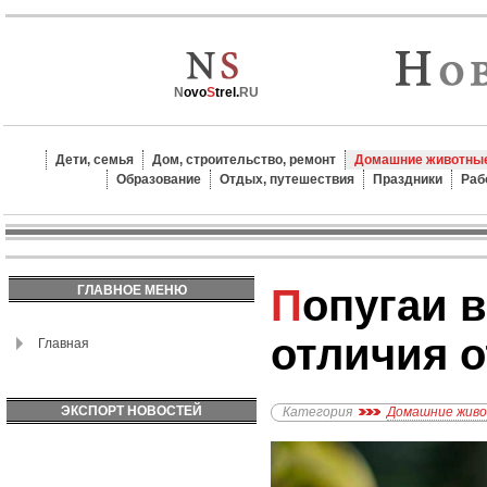
N
ovo
S
trel.
RU
Дети, семья
Дом, строительство, ремонт
Домашние животные
Образование
Отдых, путешествия
Праздники
Раб
Попугаи в природе и их
ГЛАВНОЕ МЕНЮ
отличия 
Главная
ЭКСПОРТ НОВОСТЕЙ
Категория
Домашние жив