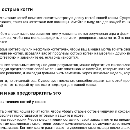
и острые когти
дстригание когтей поможет снизить остроту и длину когтей вашей кошки. Сущ
 кошек, таких как когтеточки или ножницы. Имейте в виду, что для каждой кош
ый.
обом справиться с острыми когтями у кошки является регулярная игра и физи
а игры, чтобы она могла разрядить энергию и тренировать свои когти. Это п
ижки.
 доме когтеточку или несколько когтеточек, чтобы ваша кошка могла точить сво
ния ее когтей, избавляя вас от проблемы острых когтей на мебели и других 
огтеточки и заменяйте ее, если она износится.
Если все остальные методы не дают результатов, можно обратиться к исполь
акладки представляют собой маленькие пластиковые наклейки, которые натяг
е решение, и накладки должны быть заменены через несколько недель, когда
когти, не отчаивайтесь. Существует несколько способов справиться с этой п
ите тот, который лучше всего подходит для вашей кошки.
ти и как предотвратить это
ины точения когтей у кошек:
та о когтях: Кошки точат когти, чтобы убрать старые острые чешуйки и сохра
зволяет им оставаться готовыми к защите и охоте.
тка территории: Через клешни кошки оставляют свой запах и метки на предм
ет им маркировать свою территорию и коммуницировать с другими животным
яжка мышц: Когтями кошки растягивают и укрепляют свои мышцы после сна ил