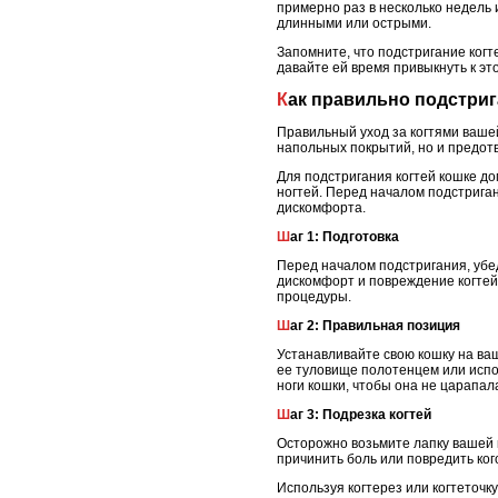
примерно раз в несколько недель 
длинными или острыми.
Запомните, что подстригание когт
давайте ей время привыкнуть к это
Как правильно подстриг
Правильный уход за когтями вашей
напольных покрытий, но и предот
Для подстригания когтей кошке до
ногтей. Перед началом подстриган
дискомфорта.
Шаг 1: Подготовка
Перед началом подстригания, убед
дискомфорт и повреждение когтей
процедуры.
Шаг 2: Правильная позиция
Устанавливайте свою кошку на ва
ее туловище полотенцем или испо
ноги кошки, чтобы она не царапал
Шаг 3: Подрезка когтей
Осторожно возьмите лапку вашей к
причинить боль или повредить кого
Используя когтерез или когтеточк