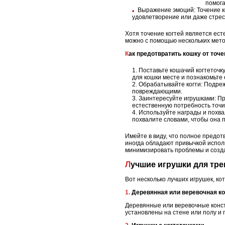
помога
Выражение эмоций: Точение ко
удовлетворение или даже стрес
Хотя точение когтей является ест
можно с помощью нескольких мето
Как предотвратить кошку от точ
Поставьте кошачий когтеточк
для кошки месте и познакомьте 
Обрабатывайте когти: Подреж
повреждающими.
Заинтересуйте игрушками: Пр
естественную потребность точит
Используйте награды и похвал
похвалите словами, чтобы она 
Имейте в виду, что полное предот
иногда обладают привычкой испол
минимизировать проблемы и созда
Лучшие игрушки для тре
Вот несколько лучших игрушек, кот
1. Деревянная или веревочная к
Деревянные или веревочные конст
установлены на стене или полу и 