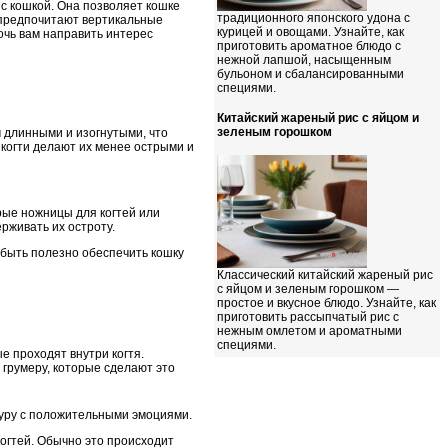
с кошкой. Она позволяет кошке
традиционного японского удона с
е предпочитают вертикальные
курицей и овощами. Узнайте, как
очь вам направить интерес
приготовить ароматное блюдо с
нежной лапшой, насыщенным
бульоном и сбалансированными
специями.
Китайский жареный рис с яйцом и
зеленым горошком
ом длинными и изогнутыми, что
когти делают их менее острыми и
трые ножницы для когтей или
рживать их остроту.
 быть полезно обеспечить кошку
Классический китайский жареный рис
с яйцом и зеленым горошком —
простое и вкусное блюдо. Узнайте, как
приготовить рассыпчатый рис с
нежным омлетом и ароматными
специями.
е проходят внутри когтя.
 грумеру, которые сделают это
дуру с положительными эмоциями.
когтей. Обычно это происходит