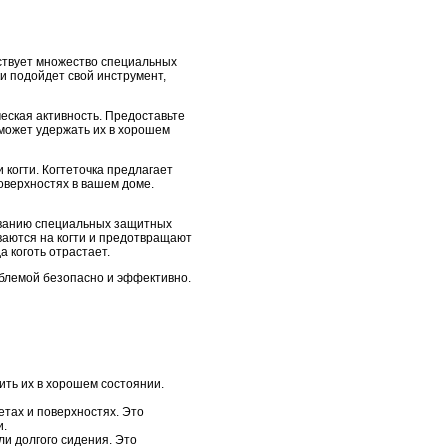
ествует множество специальных
ки подойдет свой инструмент,
ческая активность. Предоставьте
оможет удержать их в хорошем
и когти. Когтеточка предлагает
поверхностях в вашем доме.
зованию специальных защитных
иваются на когти и предотвращают
 коготь отрастает.
роблемой безопасно и эффективно.
нить их в хорошем состоянии.
етах и поверхностях. Это
и.
и долгого сидения. Это