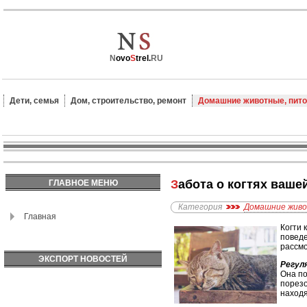
N
ovo
S
trel.
RU
Дети, семья
Дом, строительство, ремонт
Домашние животные, пит
Забота о когтях ваше
ГЛАВНОЕ МЕНЮ
Категория
Домашние жив
Главная
Когти 
поведе
рассмо
ЭКСПОРТ НОВОСТЕЙ
Регул
Она по
порезо
находя