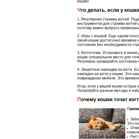
кошке!
Что делать, если у кошк
1. Регулярная стрижка когтей. По
инструментов для стрижки когтей у
поэтому важно выбрать правильн
2. Игры с кошкой. Еще одним спос
своей кошке достаточно времени н
состоянии без необходимости стр
3. Когтеточка. Установите в своем
кошке специальное место для точе
Регулярно проверяйте состояние к
4. Защитные накладки на когти. 
накладок на когти у кошки. Эти н
повреждение мебели. Это временно
Итак, если у вашей кошки острые 
Попробуйте разные методы и найд
Почему кошки точат ког
Прич
Забо
Это по
Отме
помога
Раст