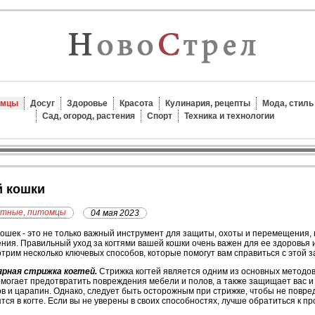
омцы
Досуг
Здоровье
Красота
Кулинария, рецепты
Мода, стиль
Сад, огород, растения
Спорт
Техника и технологии
й кошки
отные, питомцы
04 мая 2023
кошек - это не только важный инструмент для защиты, охоты и перемещения, 
ния. Правильный уход за когтями вашей кошки очень важен для ее здоровья и
трим несколько ключевых способов, которые помогут вам справиться с этой з
ярная стрижка когтей.
Стрижка когтей является одним из основных методов 
могает предотвратить повреждения мебели и полов, а также защищает вас и 
в и царапин. Однако, следует быть осторожным при стрижке, чтобы не повре
тся в когте. Если вы не уверены в своих способностях, лучше обратиться к п