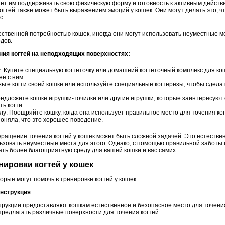
ет им поддерживать свою физическую форму и готовность к активным действ
гтей также может быть выражением эмоций у кошек. Они могут делать это, ч
с.
ественной потребностью кошек, иногда они могут использовать неуместные ме
дов.
ения когтей на неподходящих поверхностях:
у: Купите специальную когтеточку или домашний когтеточный комплекс для ко
ее с ним.
ьте когти своей кошке или используйте специальные когтерезы, чтобы сдела
едложите кошке игрушки-точилки или другие игрушки, которые заинтересуют 
ь когти.
у: Поощряйте кошку, когда она использует правильное место для точения ког
поняла, что это хорошее поведение.
вращение точения когтей у кошек может быть сложной задачей. Это естествен
ьзовать неуместные места для этого. Однако, с помощью правильной заботы 
ть более благоприятную среду для вашей кошки и вас самих.
нировки когтей у кошек
орые могут помочь в тренировке когтей у кошек:
онструкция
рукции предоставляют кошкам естественное и безопасное место для точения 
предлагать различные поверхности для точения когтей.