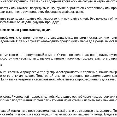
сть неповрежденной, так как она содержит кровеносные сосуды и нервные око
бностях или боитесь повредить кошку, лучше обратиться к ветеринару или п
 вам выполнить эту процедуру безопасно и эффективно.
лите вашу кошку и дайте ей лакомство или поиграйте с ней. Это поможет ей 
ожительный опыт для будущих процедур.
: основные рекомендации
ь проблемы с когтями - они могут стать слишком длинными и острыми, что пр
адельцев. В таких случаях необходимо предпринять меры для ухода за когтя
гтями кошки - это регулярный осмотр. Осмотр позволит вам определить, нужд
их состояние - если когти слишком длинные и начинают скрежетать, то это приз
ия
 быть сложным процессом, требующим осторожности и терпения. Важно выбр
когтеточки для кошек. Подстригайте когти постепенно, по одному, с делика
 Если вы не уверены в своих навыках, обратитесь к профессионалу для каче
е каждой успешной подрезки когтей. Наградите ее любимым лакомством или п
процесс подстригания когтей с приятными моментами и испытывать меньше 
и вашей кошки - это неотъемлемая часть заботы о ее здоровье и комфорте. П
ия мебели и кожи, а также улучшит качество жизни вашего питомца. Будьте 