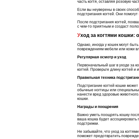
часть когтя, оставляя розовую ча
Если вы неуверены в своих спосо
подстригания когтей. Они помогут
После подстригания когтей, похва
с чем-то приятным и создаст пол
Уход за когтями кошки
Однако, иногда у кошек могут быт
повреждениям мебели или кожи вл
Регулярная осмотр и уход
Первоначальный шаг в уходе за ко
когтей. Проверьте длину когтей и 
Правильная техника подстриган
Подстригание когтей кошке может
обычные ногтицы или специальные 
нанести вред здоровью животного.
кошки.
Награды и поощрения
Важно уметь поощрять кошку посл
ваша кошка будет ассоциировать 
подстрижки.
Не забывайте, что уход за когтям
поможет предотвратить поврежден