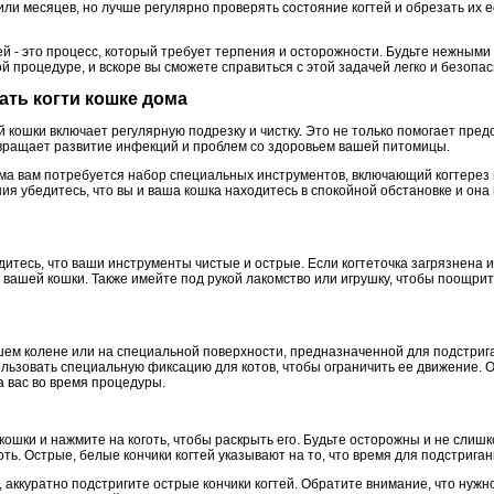
или месяцев, но лучше регулярно проверять состояние когтей и обрезать их 
ей - это процесс, который требует терпения и осторожности. Будьте нежным
й процедуре, и вскоре вы сможете справиться с этой задачей легко и безопас
ать когти кошке дома
 кошки включает регулярную подрезку и чистку. Это не только помогает пре
вращает развитие инфекций и проблем со здоровьем вашей питомицы.
ма вам потребуется набор специальных инструментов, включающий когтерез и
ия убедитесь, что вы и ваша кошка находитесь в спокойной обстановке и она
итесь, что ваши инструменты чистые и острые. Если когтеточка загрязнена и
 вашей кошки. Также имейте под рукой лакомство или игрушку, чтобы поощри
шем колене или на специальной поверхности, предназначенной для подстриг
льзовать специальную фиксацию для котов, чтобы ограничить ее движение.
а вас во время процедуры.
ошки и нажмите на коготь, чтобы раскрыть его. Будьте осторожны и не слиш
ть. Острые, белые кончики когтей указывают на то, что время для подстриган
у, аккуратно подстригите острые кончики когтей. Обратите внимание, что нуж