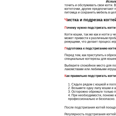
Испол
точить и обслуживать свои когти.
когтеточки, другие предпочитают 
питомца и сохранить мебель в цел
Чистка и подрезка когте
Почему нужно подстригать когти
Когти кошки, так же как и ногти у
может привести к различным проб
режущими, что делает процесс иг
Подготовка к подстриганию когт
Перед тем, как приступить к обрез
специальные когтерезы для кошек.
Выберите спокойное место для под
лакомствами или любимыми игруш
Как правильно подстригать когт
Сядьте рядом с кошкой и пог
Возьмите одну лапу кошки и а
Осторожно обрежьте только пр
При необходимости, понеже к
профессионально и безопасно.
После подстригания когтей поощр
Регулярность подстригания когтей