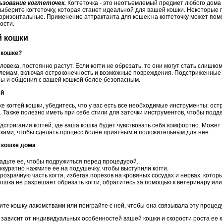
ьзование когтеточек.
Когтеточка - это неотъемлемый предмет любого дома 
 Выберите когтеточку, которая станет идеальной для вашей кошки. Некоторы
горизонтальные. Применение аттрактанта для кошек на когтеточку может пом
ости.
й кошки
 кошке?
 человека, постоянно растут. Если когти не обрезать, то они могут стать слишк
лемам, включая остроконечность и возможные повреждения. Подстриженные 
ры и общения с вашей кошкой более безопасным.
ей
ке когтей кошки, убедитесь, что у вас есть все необходимые инструменты: ос
 Также полезно иметь при себе стили для заточки инструментов, чтобы подде
стригания когтей, где ваша кошка будет чувствовать себя комфортно. Может
ками, чтобы сделать процесс более приятным и положительным для нее.
и кошке дома
ладьте ее, чтобы подружиться перед процедурой.
ккуратно нажмите ее на подушечку, чтобы выступили когти.
озрачную часть когтя, избегая порезов на кровяных сосудах и нервах, которы
ошка не разрешает обрезать когти, обратитесь за помощью к ветеринару или
ите кошку лакомствами или поиграйте с ней, чтобы она связывала эту проце
 зависит от индивидуальных особенностей вашей кошки и скорости роста ее 