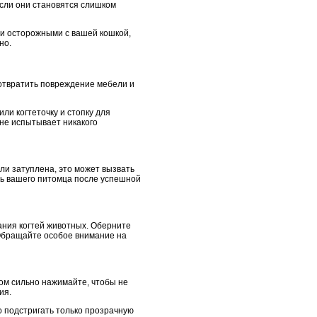
если они становятся слишком
и и осторожными с вашей кошкой,
но.
дотвратить повреждение мебели и
ли когтеточку и стопку для
 не испытывает никакого
ли затуплена, это может вызвать
ть вашего питомца после успешной
ания когтей животных. Оберните
 Обращайте особое внимание на
ком сильно нажимайте, чтобы не
ия.
но подстригать только прозрачную