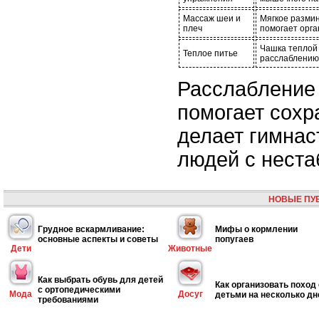
Массаж шеи и
Мягкое разми
плеч
помогает орга
Чашка теплой 
Теплое питье
расслаблению
Расслабление 
помогает сохр
делает гимнас
людей с нест
НОВЫЕ ПУ
Грудное вскармливание:
Мифы о кормлении
основные аспекты и советы
попугаев
Дети
Животные
Как выбрать обувь для детей
Как организовать поход 
с ортопедическими
Мода
Досуг
детьми на несколько дн
требованиями