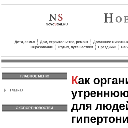
N
ovo
S
trel.
RU
Дети, семья
Дом, строительство, ремонт
Домашние животные
Образование
Отдых, путешествия
Праздники
Раб
Как организовать
ГЛАВНОЕ МЕНЮ
утреннюю
Главная
для люде
ЭКСПОРТ НОВОСТЕЙ
гипертон