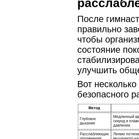
расслабл
После гимнаст
правильно зав
чтобы организ
состояние пок
стабилизирова
улучшить обще
Вот несколько
безопасного р
Метод
Медленный вдо
Глубокое
секунд и плав
дыхание
давление.
Расслабляющие
Легкие потяги
упражнения
мышечного на