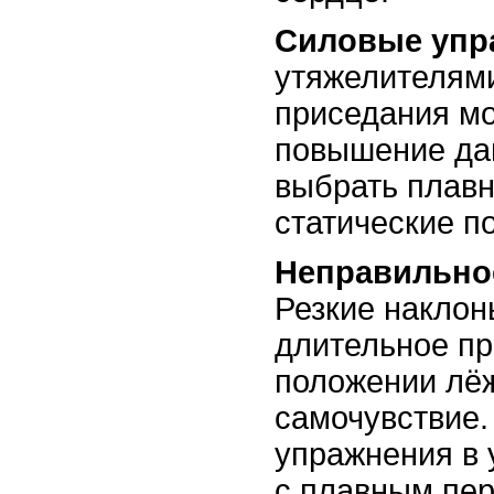
Силовые упр
утяжелителями
приседания мо
повышение да
выбрать плав
статические п
Неправильное
Резкие наклон
длительное п
положении лёж
самочувствие.
упражнения в
с плавным пе