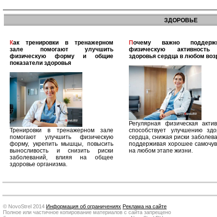
ЗДОРОВЬЕ
Как тренировки в тренажерном
Почему важно поддерживать
зале помогают улучшить
физическую активность
физическую форму и общие
здоровья сердца в любом воз
показатели здоровья
Регулярная физическая актив
Тренировки в тренажерном зале
способствует улучшению здо
помогают улучшить физическую
сердца, снижая риски заболев
форму, укрепить мышцы, повысить
поддерживая хорошее самочув
выносливость и снизить риски
на любом этапе жизни.
заболеваний, влияя на общее
здоровье организма.
© NovoStrel 2014
Информация об ограничениях
Реклама на сайте
Полное или частичное копирование материалов с сайта запрещено