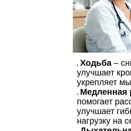
Ходьба
– сн
улучшает кр
укрепляет м
Медленная 
помогает ра
улучшает гиб
нагрузку на с
Дыхательна