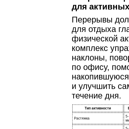
для активны
Перерывы дол
для отдыха гла
физической ак
комплекс упра
наклоны, пово
по офису, пом
накопившуюся
и улучшить са
течение дня.
Тип активности
5
Растяжка
м
5