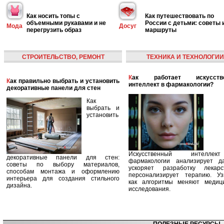
Как носить топы с
Как путешествовать по
объемными рукавами и не
России с детьми: советы 
Мода
Досуг
перегрузить образ
маршруты
СТРОИТЕЛЬСТВО, РЕМОНТ
ТЕХНИКА И ТЕХНОЛОГИИ
Как работает искусственный
Как правильно выбрать и установить
интеллект в фармакологии?
декоративные панели для стен
Как
выбрать и
установить
Искусственный интелле
декоративные панели для стен:
фармакологии анализирует д
советы по выбору материалов,
ускоряет разработку лекар
способам монтажа и оформлению
персонализирует терапию. Уз
интерьера для создания стильного
как алгоритмы меняют медиц
дизайна.
исследования.