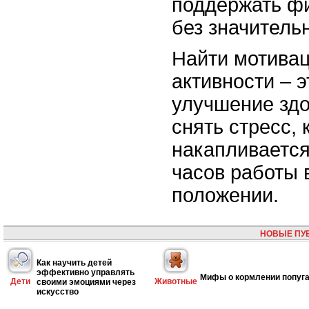
поддержать ф
без значитель
Найти мотива
активности – э
улучшение здо
снять стресс, 
накапливается
часов работы 
положении.
НОВЫЕ ПУ
Как научить детей
эффективно управлять
Мифы о кормлении попуг
Дети
Животные
своими эмоциями через
искусство