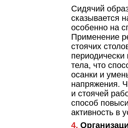
Сидячий образ
сказывается н
особенно на с
Применение р
стоячих столо
периодически
тела, что спо
осанки и уме
напряжения. 
и стоячей раб
способ повыс
активность в 
4. Организация пространства