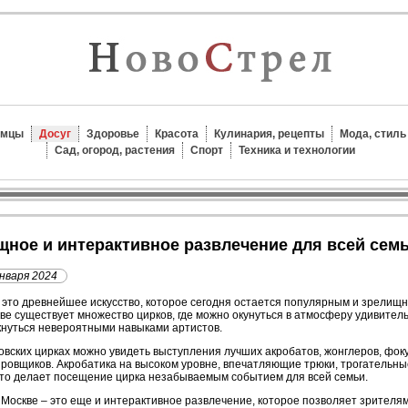
омцы
Досуг
Здоровье
Красота
Кулинария, рецепты
Мода, стиль
Сад, огород, растения
Спорт
Техника и технологии
ищное и интерактивное развлечение для всей сем
января 2024
 это древнейшее искусство, которое сегодня остается популярным и зрелищ
ве существует множество цирков, где можно окунуться в атмосферу удивител
нуться невероятными навыками артистов.
овских цирках можно увидеть выступления лучших акробатов, жонглеров, фоку
ровщиков. Акробатика на высоком уровне, впечатляющие трюки, трогательн
это делает посещение цирка незабываемым событием для всей семьи.
 Москве – это еще и интерактивное развлечение, которое позволяет зрителям