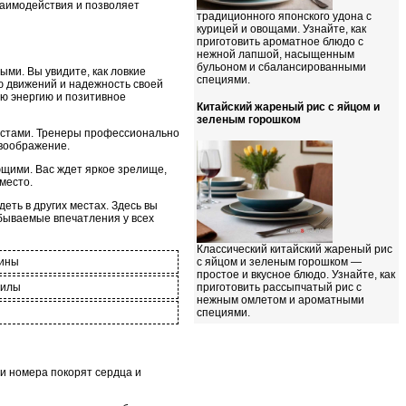
заимодействия и позволяет
традиционного японского удона с
курицей и овощами. Узнайте, как
приготовить ароматное блюдо с
нежной лапшой, насыщенным
бульоном и сбалансированными
ыми. Вы увидите, как ловкие
специями.
 движений и надежность своей
ю энергию и позитивное
Китайский жареный рис с яйцом и
зеленым горошком
тистами. Тренеры профессионально
 воображение.
щими. Вас ждет яркое зрелище,
место.
ть в других местах. Здесь вы
абываемые впечатления у всех
Классический китайский жареный рис
ины
с яйцом и зеленым горошком —
простое и вкусное блюдо. Узнайте, как
дилы
приготовить рассыпчатый рис с
нежным омлетом и ароматными
специями.
и номера покорят сердца и