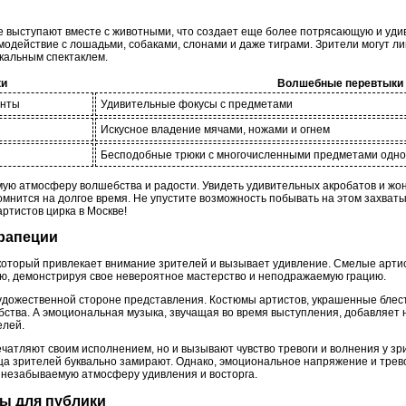
е выступают вместе с животными, что создает еще более потрясающую и уд
одействие с лошадьми, собаками, слонами и даже тиграми. Зрители могут ли
кальным спектаклем.
ки
Волшебные перевтыки
енты
Удивительные фокусы с предметами
Искусное владение мячами, ножами и огнем
Бесподобные трюки с многочисленными предметами одн
ую атмосферу волшебства и радости. Увидеть удивительных акробатов и жонг
мнится на долгое время. Не упустите возможность побывать на этом захва
тистов цирка в Москве!
трапеции
, который привлекает внимание зрителей и вызывает удивление. Смелые арт
ую, демонстрируя свое невероятное мастерство и неподражаемую грацию.
удожественной стороне представления. Костюмы артистов, украшенные блес
бства. А эмоциональная музыка, звучащая во время выступления, добавляет
елей.
ечатляют своим исполнением, но и вызывают чувство тревоги и волнения у з
дца зрителей буквально замирают. Однако, эмоциональное напряжение и трев
 незабываемую атмосферу удивления и восторга.
ты для публики