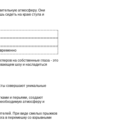
ивительную атмосферу. Они
шь сидеть на краю стула и
овременно
леров на собственные глаза - это
тывающем шоу и насладиться
исты совершают уникальные
тками и перьями, создают
 необходимую атмосферу и
рителей. При виде смелых прыжков
ога в перемешку со взрывными