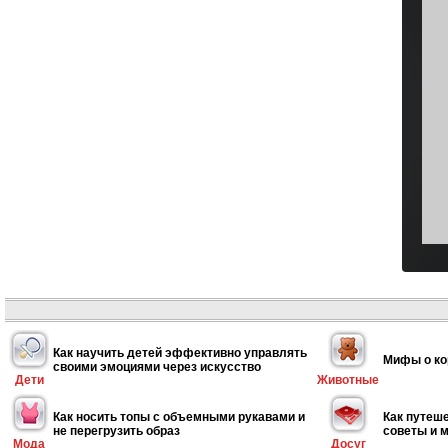
Как научить детей эффективно управлять
Мифы о ко
своими эмоциями через искусство
Дети
Животные
Как носить топы с объемными рукавами и
Как путеше
не перегрузить образ
советы и 
Мода
Досуг