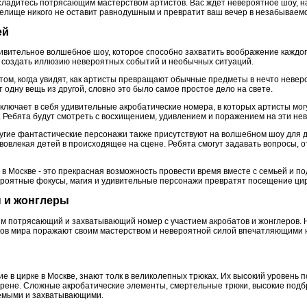
асладитесь потрясающим мастерством артистов. Вас ждет невероятное шоу, 
елище никого не оставит равнодушным и превратит ваш вечер в незабываем
ей
дивительное волшебное шоу, которое способно захватить воображение каждог
ы создать иллюзию невероятных событий и необычных ситуаций.
том, когда увидят, как артисты превращают обычные предметы в нечто невер
ет одну вещь из другой, словно это было самое простое дело на свете.
ключает в себя удивительные акробатические номера, в которых артисты мог
 Ребята будут смотреть с восхищением, удивлением и поражением на эти не
угие фантастические персонажи также присутствуют на волшебном шоу для д
вовлекая детей в происходящее на сцене. Ребята смогут задавать вопросы, от
в Москве - это прекрасная возможность провести время вместе с семьей и п
роятные фокусы, магия и удивительные персонажи превратят посещение цир
ы и жонглеры
ям потрясающий и захватывающий номер с участием акробатов и жонглеров. 
ков мира поражают своим мастерством и невероятной силой впечатляющими
 в цирке в Москве, знают толк в великолепных трюках. Их высокий уровень 
арене. Сложные акробатические элементы, смертельные трюки, высокие подб
емыми и захватывающими.