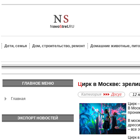
N
ovo
S
trel.
RU
Дети, семья
Дом, строительство, ремонт
Домашние животные, пит
Цирк в Москве: зрел
ГЛАВНОЕ МЕНЮ
Категория
Досуг
12 
Главная
Цирк –
В Моск
проник
ЭКСПОРТ НОВОСТЕЙ
В моск
дресси
– все 
Цирк в