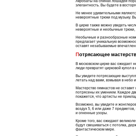
Акробаты на спинах лошадей пора
элегантность. Вы будете в востор
Не менее удивительными являютс
невероятные трюки под музыку. В
В цирке также можно увидеть чис
невероятные и необычные трюки,
Необычные и разнообразные номер
предлагает уникальную возможнос
оставят незабываемые впечатлен
Потрясающее мастерст
В московском цирке вас ожидает 
люди превратят цирковой купол в н
Вы увидите потрясающие выступле
летать над вами, взмывая в небо
Мастерство гимнастов не оставит
потрясены их умением. Каждое дви
покажется, что артисты не прикла
Возможно, вы увидите и жонглеро
воздух 5, 6 или даже 7 предметов
и огненные узоры.
Кроме того, вас ожидают великоле
будут свешиваться с потолка, дер
фантастическом мире.