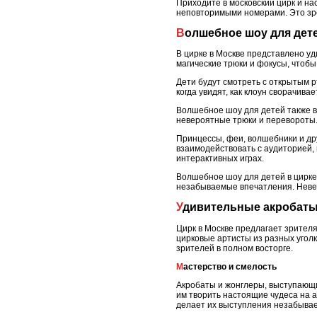
Приходите в московский цирк и н
неповторимыми номерами. Это зр
Волшебное шоу для дет
В цирке в Москве представлено у
магические трюки и фокусы, чтоб
Дети будут смотреть с открытым р
когда увидят, как клоун сворачива
Волшебное шоу для детей также в
невероятные трюки и перевороты.
Принцессы, феи, волшебники и др
взаимодействовать с аудиторией, 
интерактивных играх.
Волшебное шоу для детей в цирке 
незабываемые впечатления. Неве
Удивительные акробат
Цирк в Москве предлагает зрител
цирковые артисты из разных угол
зрителей в полном восторге.
Мастерство и смелость
Акробаты и жонглеры, выступающие
им творить настоящие чудеса на 
делает их выступления незабыва