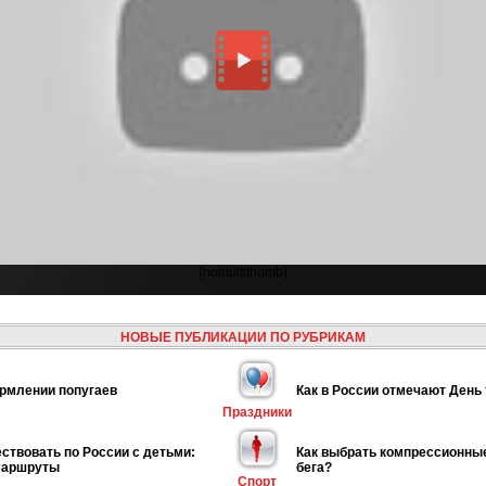
{nomultithumb}
НОВЫЕ ПУБЛИКАЦИИ ПО РУБРИКАМ
рмлении попугаев
Как в России отмечают День
Праздники
ствовать по России с детьми:
Как выбрать компрессионны
маршруты
бега?
Спорт