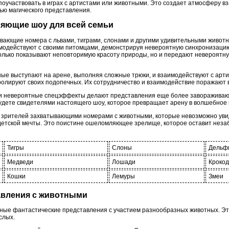
 поучаствовать в играх с артистами или животными. Это создает атмосферу в
ью магического представления.
ляющие шоу для всей семьи
ывающие номера с львами, тиграми, слонами и другими удивительными животн
одействуют с своими питомцами, демонстрируя невероятную синхронизацию
олько показывают неповторимую красоту природы, но и передают невероятну
тные выступают на арене, выполняя сложные трюки, и взаимодействуют с ар
олируют своих подопечных. Их сотрудничество и взаимодействие поражают
и невероятные спецэффекты делают представления еще более завораживаю
удете свидетелями настоящего шоу, которое превращает арену в волшебное 
ь зрителей захватывающими номерами с животными, которые невозможно увиде
и детской мечты. Это поистине ошеломляющее зрелище, которое оставит нез
Тигры
Слоны
Дельф
Медведи
Лошади
Кроко
Кошки
Лемуры
Змеи
тавления с животными
ьные фантастические представления с участием разнообразных животных. Эт
слых.