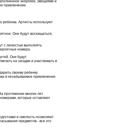
наполненное энергией, эмоциями и
ое приключение.
о ребенка. Артисты используют
оятное. Они будут восхищаться,
ут с легкостью выполнять
вероятные номера.
етей. Они будут
вечать на загадки и участвовать в
одарить своему ребенку
ка в незабываемое приключение.
На протяжении многих лет
 номерами, которые оставляют
подготовки и смелость позволяют
расывания предметов - все это