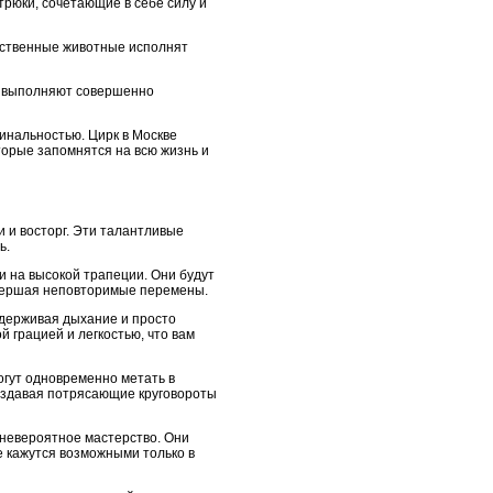
рюки, сочетающие в себе силу и
ественные животные исполнят
и выполняют совершенно
инальностью. Цирк в Москве
орые запомнятся на всю жизнь и
 и восторг. Эти талантливые
ь.
 на высокой трапеции. Они будут
совершая неповторимые перемены.
адерживая дыхание и просто
 грацией и легкостью, что вам
огут одновременно метать в
 создавая потрясающие круговороты
 невероятное мастерство. Они
е кажутся возможными только в