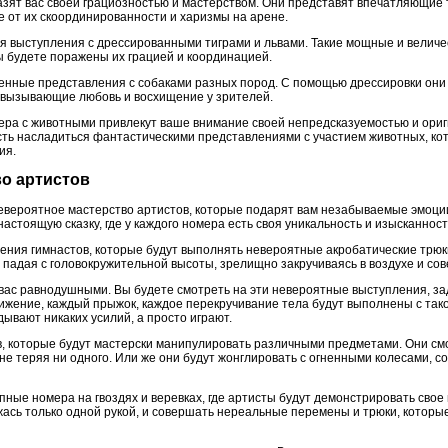
зят вас своей грациозностью и мастерством. Они представят впечатляющие т
ге от их скоординированности и харизмы на арене.
я выступления с дрессированными тиграми и львами. Такие мощные и велич
ы будете поражены их грацией и координацией.
ленные представления с собаками разных пород. С помощью дрессировки он
 вызывающие любовь и восхищение у зрителей.
а с животными привлекут ваше внимание своей непредсказуемостью и ориг
ть насладиться фантастическими представлениями с участием животных, кот
ия.
во артистов
невероятное мастерство артистов, которые подарят вам незабываемые эмоции
астоящую сказку, где у каждого номера есть своя уникальность и изысканност
ния гимнастов, которые будут выполнять невероятные акробатические трюки
 и падая с головокружительной высоты, зрелищно закручиваясь в воздухе и 
 вас равнодушными. Вы будете смотреть на эти невероятные выступления, з
жение, каждый прыжок, каждое перекручивание тела будут выполнены с такой
дывают никаких усилий, а просто играют.
в, которые будут мастерски манипулировать различными предметами. Они см
, не теряя ни одного. Или же они будут жонглировать с огненными колесами,
пные номера на гвоздях и веревках, где артисты будут демонстрировать свое
жась только одной рукой, и совершать нереальные перемены и трюки, которы