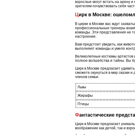
взрослые могут встать на арену и
зрителям почувствовать себя част
Цирк в Москве: ошелом
В цирке в Москве вас ждут захват
профессиональные тренеры взаим
команды. Эти представления не т
настроение.
Вам предстоит увидеть, как живо
выполняют команды и умело контр
Великолепные костюмы артистов 
полное волшебства и тайны. Вы б
Цирк в Москве предлагает удивит
сможете окунуться в мир сказки 
членов семьи.
Львы
Жирафы
Птицы
Фантастические предс
Цирк в Москве предлагает уникал
воображение как детей, так и взро