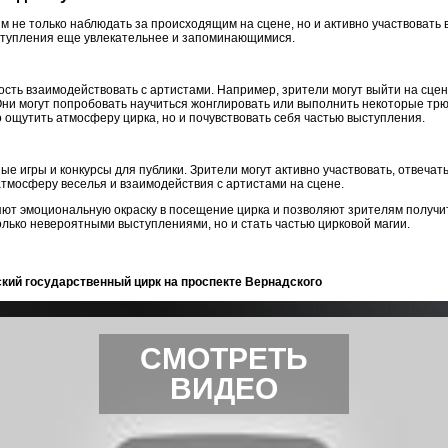
м не только наблюдать за происходящим на сцене, но и активно участвовать
ступления еще увлекательнее и запоминающимися.
сть взаимодействовать с артистами. Например, зрители могут выйти на сцен
 Они могут попробовать научиться жонглировать или выполнить некоторые тр
 ощутить атмосферу цирка, но и почувствовать себя частью выступления.
ые игры и конкурсы для публики. Зрители могут активно участвовать, отвечат
атмосферу веселья и взаимодействия с артистами на сцене.
т эмоциональную окраску в посещение цирка и позволяют зрителям получит
олько невероятными выступлениями, но и стать частью цирковой магии.
ский государственный цирк на проспекте Вернадского
СМОТРЕТЬ
ВИДЕО