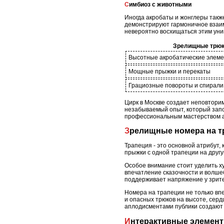
Симбиоз с животными
Иногда акробаты и жонглеры такж
демонстрируют гармоничное взаим
невероятно восхищаться этим уни
Зрелищные трю
Высотные акробатические элем
Мощные прыжки и перекаты
Грациозные повороты и спирали
Цирк в Москве создает неповторим
незабываемый опыт, который запо
профессиональным мастерством ар
Зрелищные номера на 
Трапеция - это основной атрибут
прыжки с одной трапеции на друг
Особое внимание стоит уделить х
впечатление сказочности и волше
поддерживает напряжение у зрит
Номера на трапеции не только вп
и опасных трюков на высоте, сер
аплодисментами публики создают
Интерактивные элемен