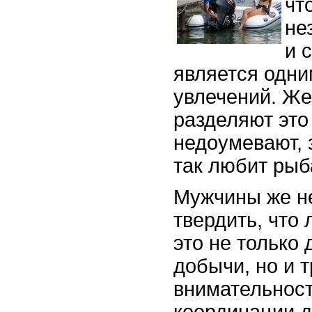
чт
не
и 
является одн
увлечений. Ж
разделяют это
недоумевают, 
так любит рыб
Мужчины же н
твердить, что
это не только
добычи, но и 
внимательност