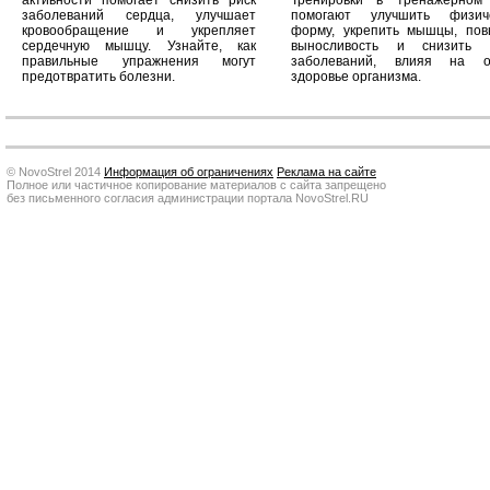
заболеваний сердца, улучшает
помогают улучшить физич
кровообращение и укрепляет
форму, укрепить мышцы, пов
сердечную мышцу. Узнайте, как
выносливость и снизить 
правильные упражнения могут
заболеваний, влияя на 
предотвратить болезни.
здоровье организма.
© NovoStrel 2014
Информация об ограничениях
Реклама на сайте
Полное или частичное копирование материалов с сайта запрещено
без письменного согласия администрации портала NovoStrel.RU