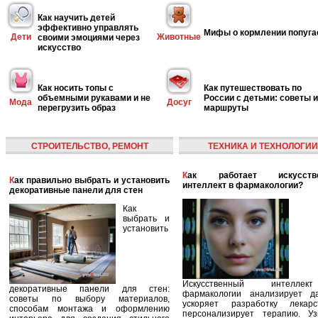
Как научить детей
эффективно управлять
Мифы о кормлении попуга
Дети
Животные
своими эмоциями через
искусство
Как носить топы с
Как путешествовать по
объемными рукавами и не
России с детьми: советы и
Мода
Досуг
перегрузить образ
маршруты
СТРОИТЕЛЬСТВО, РЕМОНТ
ТЕХНИКА И ТЕХНОЛОГИИ
Как работает искусственный
Как правильно выбрать и установить
интеллект в фармакологии?
декоративные панели для стен
Как
выбрать и
установить
Искусственный интелле
декоративные панели для стен:
фармакологии анализирует д
советы по выбору материалов,
ускоряет разработку лекар
способам монтажа и оформлению
персонализирует терапию. Уз