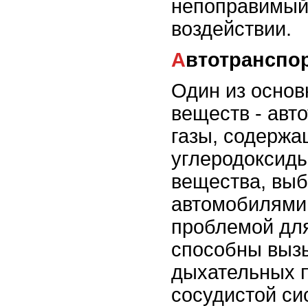
непоправимый
воздействии.
Автотранспо
Один из основ
веществ - авт
газы, содержа
углеродоксиды
вещества, вы
автомобилями,
проблемой для
способны выз
дыхательных п
сосудистой си