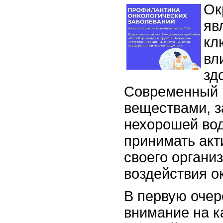
Ок
яв
кл
вл
зд
Современный 
веществами, з
нехорошей во
принимать ак
своего организ
воздействия 
В первую очер
внимание на к