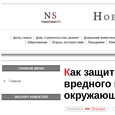
N
ovo
S
trel.
RU
Дети, семья
Дом, строительство, ремонт
Домашние животные
Образование
Отдых, путешествия
Праздники
Раб
Как защитить себя от
ГЛАВНОЕ МЕНЮ
вредного
Главная
окружающ
ЭКСПОРТ НОВОСТЕЙ
Категория
Здоровье