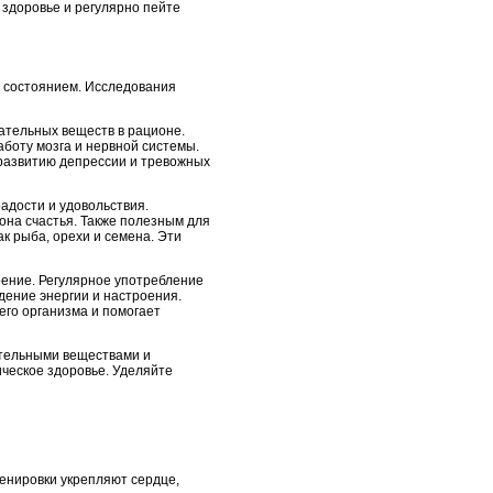
м здоровье и регулярно пейте
м состоянием. Исследования
ательных веществ в рационе.
боту мозга и нервной системы.
 развитию депрессии и тревожных
адости и удовольствия.
она счастья. Также полезным для
к рыба, орехи и семена. Эти
оение. Регулярное употребление
дение энергии и настроения.
его организма и помогает
ательными веществами и
ческое здоровье. Уделяйте
енировки укрепляют сердце,