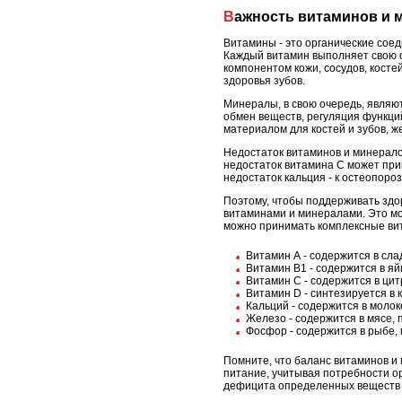
Важность витаминов и
Витамины - это органические соед
Каждый витамин выполняет свою ф
компонентом кожи, сосудов, косте
здоровья зубов.
Минералы, в свою очередь, являют
обмен веществ, регуляция функци
материалом для костей и зубов, ж
Недостаток витаминов и минерало
недостаток витамина C может при
недостаток кальция - к остеопороз
Поэтому, чтобы поддерживать здо
витаминами и минералами. Это мог
можно принимать комплексные ви
Витамин А - содержится в сла
Витамин В1 - содержится в яй
Витамин С - содержится в цит
Витамин D - синтезируется в 
Кальций - содержится в молок
Железо - содержится в мясе, 
Фосфор - содержится в рыбе, 
Помните, что баланс витаминов и
питание, учитывая потребности о
дефицита определенных веществ 