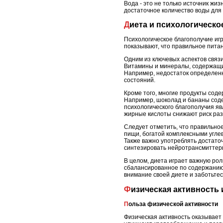
Вода - это не только источник жи
достаточное количество воды для
Диета и психологическ
Психологическое благополучие иг
показывают, что правильное пита
Одним из ключевых аспектов связ
Витамины и минералы, содержащие
Например, недостаток определенн
состояний.
Кроме того, многие продукты соде
Например, шоколад и бананы соде
психологического благополучия яв
жирные кислоты снижают риск раз
Следует отметить, что правильно
пищи, богатой комплексными угле
Также важно употреблять достато
синтезировать нейротрансмиттеры
В целом, диета играет важную ро
сбалансированное по содержанию 
внимание своей диете и заботьтес
Физическая активность
Польза физической активности
Физическая активность оказывает