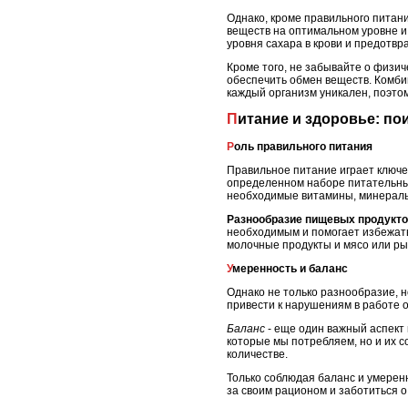
Однако, кроме правильного питан
веществ на оптимальном уровне и
уровня сахара в крови и предотв
Кроме того, не забывайте о физи
обеспечить обмен веществ. Комби
каждый организм уникален, поэто
Питание и здоровье: п
Роль правильного питания
Правильное питание играет ключе
определенном наборе питательных
необходимые витамины, минералы
Разнообразие пищевых продукт
необходимым и помогает избежать
молочные продукты и мясо или ры
Умеренность и баланс
Однако не только разнообразие, 
привести к нарушениям в работе 
Баланс
- еще один важный аспект 
которые мы потребляем, но и их 
количестве.
Только соблюдая баланс и умерен
за своим рационом и заботиться 