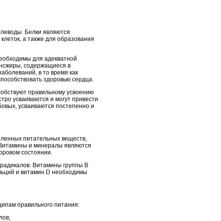
углеводы. Белки являются
клеток, а также для образования
 необходимы для адекватной
ансжиры, содержащиеся в
аболеваний, в то время как
пособствовать здоровью сердца.
особствуют правильному усвоению
стро усваиваются и могут привести
бовых, усваиваются постепенно и
деленных питательных веществ,
 Витамины и минералы являются
оровом состоянии.
 радикалов. Витамины группы В
льций и витамин D необходимы
ципам правильного питания:
лов;