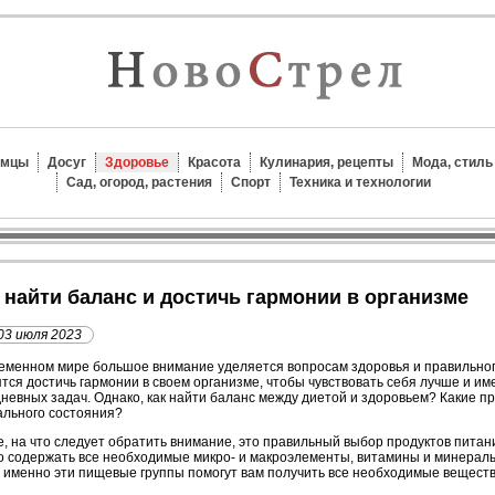
омцы
Досуг
Здоровье
Красота
Кулинария, рецепты
Мода, стиль
Сад, огород, растения
Спорт
Техника и технологии
ак найти баланс и достичь гармонии в организме
03 июля 2023
еменном мире большое внимание уделяется вопросам здоровья и правильног
тся достичь гармонии в своем организме, чтобы чувствовать себя лучше и и
невных задач. Однако, как найти баланс между диетой и здоровьем? Какие п
ального состояния?
, на что следует обратить внимание, это правильный выбор продуктов пита
 содержать все необходимые микро- и макроэлементы, витамины и минералы.
- именно эти пищевые группы помогут вам получить все необходимые вещест