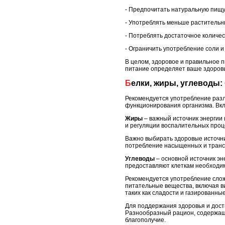
- Предпочитать натуральную пищу 
- Употреблять меньше растительн
- Потреблять достаточное количес
- Ограничить употребление соли и
В целом, здоровое и правильное п
питание определяет ваше здоровье
Белки, жиры, углеводы
Рекомендуется употребление разл
функционирования организма. Вклю
Жиры
– важный источник энергии 
и регуляции воспалительных проц
Важно выбирать здоровые источник
потребление насыщенных и трансж
Углеводы
– основной источник эн
предоставляют клеткам необходи
Рекомендуется употребление слож
питательные вещества, включая в
таких как сладости и газированны
Для поддержания здоровья и дост
Разнообразный рацион, содержащ
благополучие.