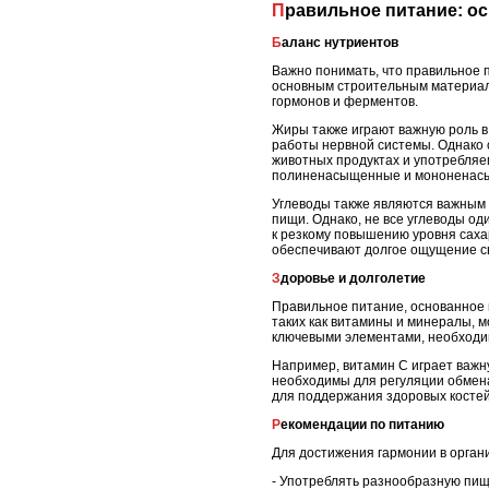
Правильное питание: о
Баланс нутриентов
Важно понимать, что правильное п
основным строительным материало
гормонов и ферментов.
Жиры также играют важную роль в 
работы нервной системы. Однако 
животных продуктах и употребляем
полиненасыщенные и мононенасыщ
Углеводы также являются важным 
пищи. Однако, не все углеводы од
к резкому повышению уровня сахар
обеспечивают долгое ощущение сы
Здоровье и долголетие
Правильное питание, основанное 
таких как витамины и минералы, 
ключевыми элементами, необходи
Например, витамин С играет важн
необходимы для регуляции обмена
для поддержания здоровых костей
Рекомендации по питанию
Для достижения гармонии в орган
- Употреблять разнообразную пищу