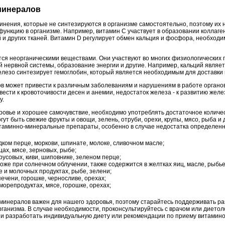
 минералов
инения, которые не синтезируются в организме самостоятельно, поэтому их 
ункцию в организме. Например, витамин С участвует в образовании коллаге
й и других тканей. Витамин D регулирует обмен кальция и фосфора, необходи
ся неорганическими веществами. Они участвуют во многих физиологических п
й нервной системы, образование энергии и другие. Например, кальций явля
елезо синтезирует гемоглобин, который является необходимым для доставки 
в может привести к различным заболеваниям и нарушениям в работе органов
вести к кровоточивости десен и анемии, недостаток железа - к развитию же
у.
ровье и хорошее самочувствие, необходимо употреблять достаточное количес
ут быть свежие фрукты и овощи, зелень, отруби, орехи, крупы, мясо, рыба и
таминно-минеральные препараты, особенно в случае недостатка определенн
дком перце, моркови, шпинате, молоке, сливочном масле;
цах, мясе, зерновых, рыбе;
русовых, киви, шиповнике, зеленом перце;
коже при солнечном облучении, также содержится в желтках яиц, масле, рыбь
е и молочных продуктах, рыбе, зелени;
печени, горошке, черносливе, орехах;
морепродуктах, мясе, горошке, орехах;
 минералов важен для нашего здоровья, поэтому старайтесь поддерживать р
рганизма. В случае необходимости, проконсультируйтесь с врачом или дието
и разработать индивидуальную диету или рекомендации по приему витамино