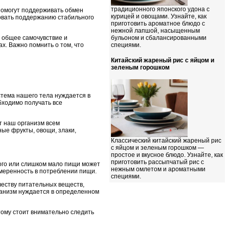
традиционного японского удона с
помогут поддерживать обмен
курицей и овощами. Узнайте, как
овать поддержанию стабильного
приготовить ароматное блюдо с
нежной лапшой, насыщенным
ь общее самочувствие и
бульоном и сбалансированными
х. Важно помнить о том, что
специями.
Китайский жареный рис с яйцом и
зеленым горошком
стема нашего тела нуждается в
бходимо получать все
т наш организм всем
ые фрукты, овощи, злаки,
Классический китайский жареный рис
с яйцом и зеленым горошком —
простое и вкусное блюдо. Узнайте, как
приготовить рассыпчатый рис с
ого или слишком мало пищи может
нежным омлетом и ароматными
умеренность в потреблении пищи.
специями.
честву питательных веществ,
ганизм нуждается в определенном
тому стоит внимательно следить