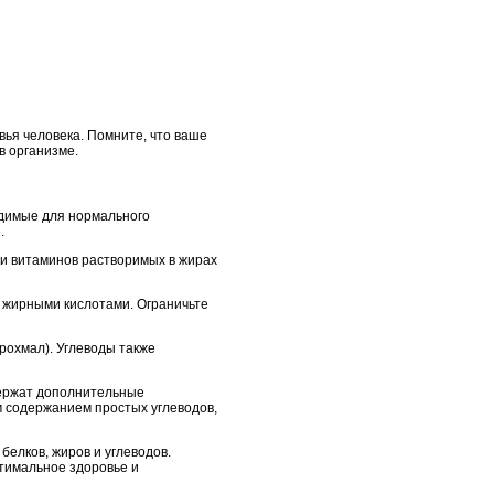
вья человека. Помните, что ваше
в организме.
одимые для нормального
.
ии витаминов растворимых в жирах
3 жирными кислотами. Ограничьте
рохмал). Углеводы также
держат дополнительные
м содержанием простых углеводов,
елков, жиров и углеводов.
тимальное здоровье и