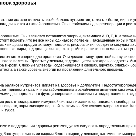
снова здоровья
итание должно включать в себя баланс нутриентов, таких как белки, жиры и 
м для клеток и тканей организма. Они необходимы для регенерации и роста 
организме. Они являются источником энергии, витаминов A, D, E, K, а также
стоит помнить, что не все жиры одинаково полезны. Насыщенные жиры и тр
ых пищевых продуктах, могут повысить риск развития сердечно-сосудистых з
енные жиры, содержащиеся в орехах, рыбе и растительных маслах, могут с
источником энергии для организма. Они делают пищу приятной на вкус и сп
инаково полезны. Простые углеводы, содержащиеся в сахаре и сладостях, бы
а в крови. Сложные углеводы, содержащиеся в овощах, фруктах, злаках и бо
тости, а также уровень энергии на протяжении длительного времени.
на балансе нутриентов, влияет на здоровье и долголетие. Недостаток опре
может привести к различным заболеваниям и ослаблению иммунной системы.
мыми для нормального функционирования организма и поддержания его в зд
ую роль в поддержании иммунной системы и защите организма от свободных
 веществ, нормализации нервной системы и обеспечения здоровья кожи. Ка
 и зубов.
изме и поддержания здоровья рекомендуется следовать определенным прин
, богатую различными видами белков, жиров, углеводов, витаминов и минера