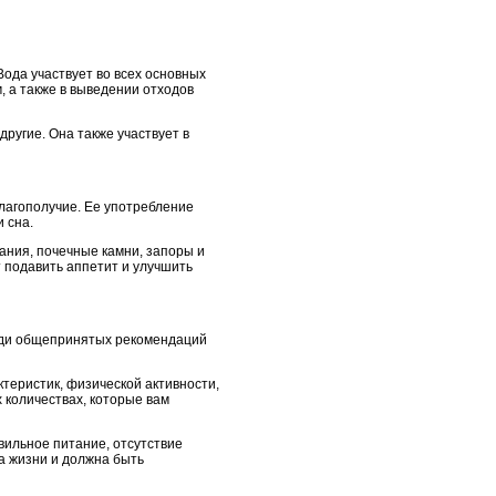
ода участвует во всех основных
, а также в выведении отходов
другие. Она также участвует в
лагополучие. Ее употребление
 сна.
ания, почечные камни, запоры и
т подавить аппетит и улучшить
реди общепринятых рекомендаций
ктеристик, физической активности,
 количествах, которые вам
вильное питание, отсутствие
а жизни и должна быть