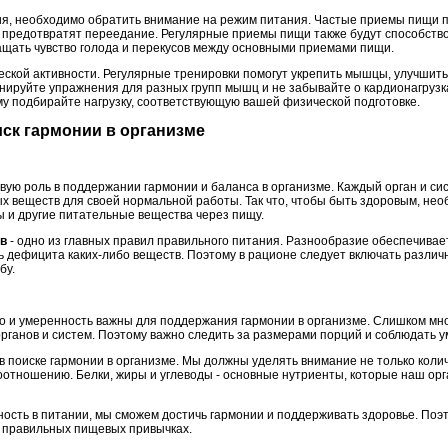
ия, необходимо обратить внимание на режим питания. Частые приемы пищи 
 предотвратят переедание. Регулярные приемы пищи также будут способств
ращать чувство голода и перекусов между основными приемами пищи.
ческой активности. Регулярные тренировки помогут укрепить мышцы, улучшит
нируйте упражнения для разных групп мышц и не забывайте о кардионагрузка
му подбирайте нагрузку, соответствующую вашей физической подготовке.
оиск гармонии в организме
вую роль в поддержании гармонии и баланса в организме. Каждый орган и си
 веществ для своей нормальной работы. Так что, чтобы быть здоровым, нео
 и другие питательные вещества через пищу.
ов
- одно из главных правил правильного питания. Разнообразие обеспечивае
 дефицита каких-либо веществ. Поэтому в рационе следует включать различн
бу.
но и умеренность важны для поддержания гармонии в организме. Слишком мн
органов и систем. Поэтому важно следить за размерами порций и соблюдать 
в поиске гармонии в организме. Мы должны уделять внимание не только коли
соотношению. Белки, жиры и углеводы - основные нутриенты, которые наш ор
ность в питании, мы сможем достичь гармонии и поддерживать здоровье. Поэ
о правильных пищевых привычках.