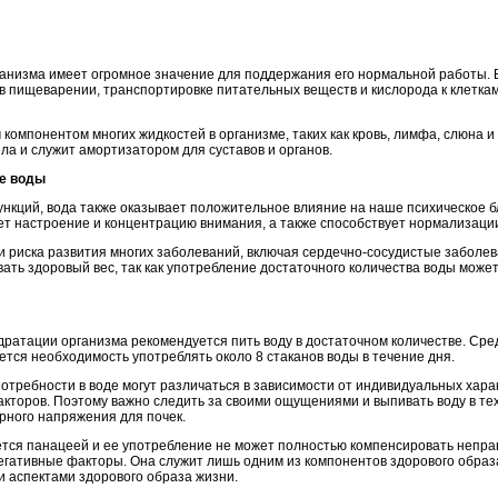
анизма имеет огромное значение для поддержания его нормальной работы. В
 в пищеварении, транспортировке питательных веществ и кислорода к клеткам
компонентом многих жидкостей в организме, таких как кровь, лимфа, слюна и 
ла и служит амортизатором для суставов и органов.
зе воды
нкций, вода также оказывает положительное влияние на наше психическое б
ет настроение и концентрацию внимания, а также способствует нормализации
и риска развития многих заболеваний, включая сердечно-сосудистые заболев
ать здоровый вес, так как употребление достаточного количества воды може
ратации организма рекомендуется пить воду в достаточном количестве. С
тся необходимость употреблять около 8 стаканов воды в течение дня.
отребности в воде могут различаться в зависимости от индивидуальных хара
акторов. Поэтому важно следить за своими ощущениями и выпивать воду в тех
рного напряжения для почек.
яется панацеей и ее употребление не может полностью компенсировать непра
негативные факторы. Она служит лишь одним из компонентов здорового образ
и аспектами здорового образа жизни.