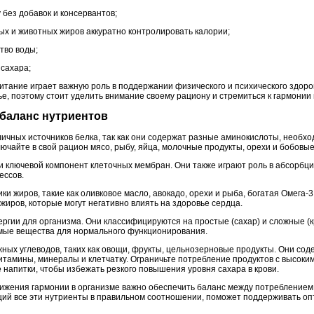
без добавок и консервантов;
ых и животных жиров аккуратно контролировать калории;
тво воды;
 сахара;
итание играет важную роль в поддержании физического и психического здоро
, поэтому стоит уделить внимание своему рациону и стремиться к гармонии 
: баланс нутриентов
ичных источников белка, так как они содержат разные аминокислоты, необх
чайте в свой рацион мясо, рыбу, яйца, молочные продукты, орехи и бобовые
и ключевой компонент клеточных мембран. Они также играют роль в абсорбц
ессов.
и жиров, такие как оливковое масло, авокадо, орехи и рыба, богатая Омега-
иров, которые могут негативно влиять на здоровье сердца.
ергии для организма. Они классифицируются на простые (сахар) и сложные (к
мые вещества для нормального функционирования.
ных углеводов, таких как овощи, фрукты, цельнозерновые продукты. Они со
итамины, минералы и клетчатку. Ограничьте потребление продуктов с высоки
е напитки, чтобы избежать резкого повышения уровня сахара в крови.
ижения гармонии в организме важно обеспечить баланс между потреблением б
ий все эти нутриенты в правильном соотношении, поможет поддерживать оп