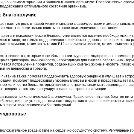
зни, но и символ гармонии и баланса в нашем организме. Позаботьтесь о свое
 поддержания оптимального состояния организма.
ое благополучие
рает важную роль в нашей жизни и связано с самочувствием и эмоциональны
ние может положительно влиять на наше психологическое состояние.
и диеты и психологического благополучия является наличие необходимых пит
ся в пище, не только поддерживают физическое здоровье, но и влияют на ра
ых витаминов, таких как витамин В12 и фолиевая кислота, может привести к
ржат вещества, которые способны повысить уровень эндорфинов - гормонов р
ржат триптофан, аминокислоту, необходимую для синтеза серотонина - горм
ляется потребление продуктов, содержащих омега-3 жирные кислоты, таких ка
вития депрессии и тревоги.
е питание также помогает поддерживать здоровую энергию и улучшает настр
водами, помогает поддерживать уровень глюкозы в крови и предотвращает па
чное количество белка, который является строительным материалом для наш
 - вещества, которые регулируют наше настроение и эмоции.
ль в нашем психологическом благополучии. Правильное питание, богатое пит
белков, жиров и углеводов, помогает поддерживать наше физическое и психи
ь о своем психологическом благополучии!
 и здоровье
 положительное воздействие на сердечно-сосудистую систему. Регулярные тр