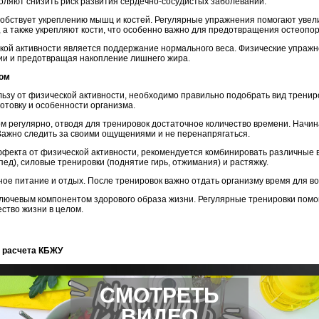
ляют снизить риск развития сердечно-сосудистых заболеваний.
собствует укреплению мышц и костей. Регулярные упражнения помогают уве
 а также укрепляют кости, что особенно важно для предотвращения остеопор
ой активности является поддержание нормального веса. Физические упражн
рии и предотвращая накопление лишнего жира.
том
ьзу от физической активности, необходимо правильно подобрать вид трениро
отовку и особенности организма.
м регулярно, отводя для тренировок достаточное количество времени. Начин
 Важно следить за своими ощущениями и не перенапрягаться.
фекта от физической активности, рекомендуется комбинировать различные 
пед), силовые тренировки (поднятие гирь, отжимания) и растяжку.
ое питание и отдых. После тренировок важно отдать организму время для во
ключевым компонентом здорового образа жизни. Регулярные тренировки пом
ество жизни в целом.
 расчета КБЖУ
СМОТРЕТЬ
ВИДЕО