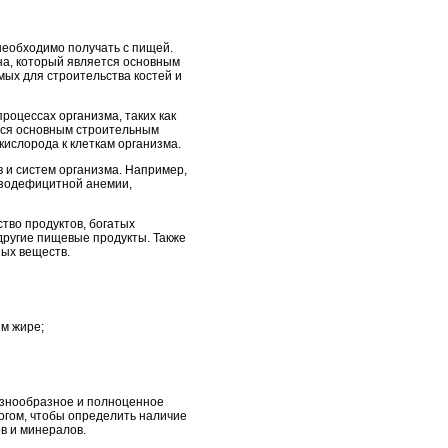
необходимо получать с пищей.
на, который является основным
мых для строительства костей и
роцессах организма, таких как
ется основным строительным
кислорода к клеткам организма.
 и систем организма. Например,
лезодефицитной анемии,
тво продуктов, богатых
 другие пищевые продукты. Также
ых веществ.
ем жире;
азнообразное и полноценное
логом, чтобы определить наличие
в и минералов.