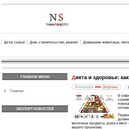
N
ovo
S
trel.
RU
Дети, семья
Дом, строительство, ремонт
Домашние животные, пит
Диета и здоровье: к
ГЛАВНОЕ МЕНЮ
Категория
Здоровье
Главная
В совр
стремя
повсед
оптим
ЭКСПОРТ НОВОСТЕЙ
Первое
должно
молочные продукты, рыба и мясо 
вашего организма.