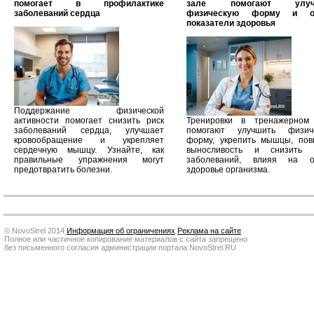
помогает в профилактике
зале помогают улуч
заболеваний сердца
физическую форму и о
показатели здоровья
Поддержание физической
активности помогает снизить риск
Тренировки в тренажерном
заболеваний сердца, улучшает
помогают улучшить физич
кровообращение и укрепляет
форму, укрепить мышцы, пов
сердечную мышцу. Узнайте, как
выносливость и снизить 
правильные упражнения могут
заболеваний, влияя на 
предотвратить болезни.
здоровье организма.
© NovoStrel 2014
Информация об ограничениях
Реклама на сайте
Полное или частичное копирование материалов с сайта запрещено
без письменного согласия администрации портала NovoStrel.RU