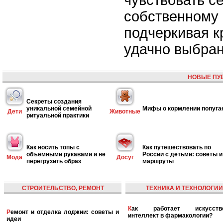
чувствовать с
собственному 
подчеркивая к
удачно выбран
НОВЫЕ ПУ
Секреты создания
уникальной семейной
Мифы о кормлении попуга
Дети
Животные
ритуальной практики
Как носить топы с
Как путешествовать по
объемными рукавами и не
России с детьми: советы и
Мода
Досуг
перегрузить образ
маршруты
СТРОИТЕЛЬСТВО, РЕМОНТ
ТЕХНИКА И ТЕХНОЛОГИИ
Как работает искусственный
Ремонт и отделка лоджии: советы и
интеллект в фармакологии?
идеи