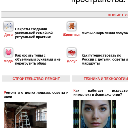
НОВЫЕ ПУ
Секреты создания
уникальной семейной
Мифы о кормлении попуга
Дети
Животные
ритуальной практики
Как носить топы с
Как путешествовать по
объемными рукавами и не
России с детьми: советы и
Мода
Досуг
перегрузить образ
маршруты
СТРОИТЕЛЬСТВО, РЕМОНТ
ТЕХНИКА И ТЕХНОЛОГИИ
Как работает искусственный
Ремонт и отделка лоджии: советы и
интеллект в фармакологии?
идеи