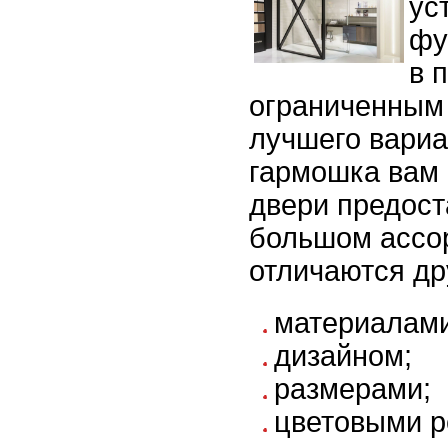
ус
фу
в 
ограниченным 
лучшего вариа
гармошка вам 
двери предост
большом ассо
отличаются дру
материалами
дизайном;
размерами;
цветовыми 