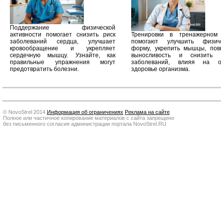
Поддержание физической
активности помогает снизить риск
Тренировки в тренажерном
заболеваний сердца, улучшает
помогают улучшить физич
кровообращение и укрепляет
форму, укрепить мышцы, пов
сердечную мышцу. Узнайте, как
выносливость и снизить 
правильные упражнения могут
заболеваний, влияя на 
предотвратить болезни.
здоровье организма.
© NovoStrel 2014
Информация об ограничениях
Реклама на сайте
Полное или частичное копирование материалов с сайта запрещено
без письменного согласия администрации портала NovoStrel.RU