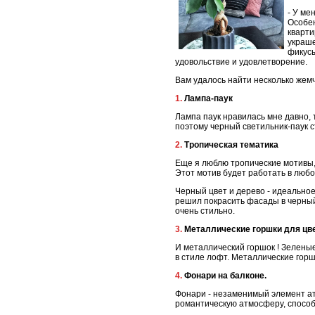
- У ме
Особен
кварти
украше
фикусы
удовольствие и удовлетворение.
Вам удалось найти несколько жем
1. Лампа-паук
Лампа паук нравилась мне давно, 
поэтому черный светильник-паук 
2. Тропическая тематика
Еще я люблю тропические мотивы, 
Этот мотив будет работать в люб
Черный цвет и дерево - идеальное
решил покрасить фасады в черный 
очень стильно.
3. Металлические горшки для цв
И металлический горшок ! Зеленые
в стиле лофт. Металлические горш
4. Фонари на балконе.
Фонари - незаменимый элемент ат
романтическую атмосферу, спосо