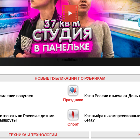
{nomultithumb}
НОВЫЕ ПУБЛИКАЦИИ ПО РУБРИКАМ
рмлении попугаев
Как в России отмечают День 
Праздники
ствовать по России с детьми:
Как выбрать компрессионные
маршруты
бега?
Спорт
ТЕХНИКА И ТЕХНОЛОГИИ