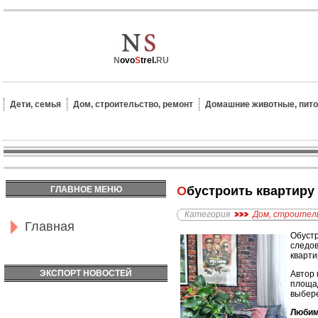
N
ovo
S
trel.
RU
Дети, семья
Дом, строительство, ремонт
Домашние животные, пит
Обустроить квартиру
ГЛАВНОЕ МЕНЮ
Категория
Дом, строител
Главная
Обустр
следов
кварти
ЭКСПОРТ НОВОСТЕЙ
Автор 
площад
выбере
Любимы