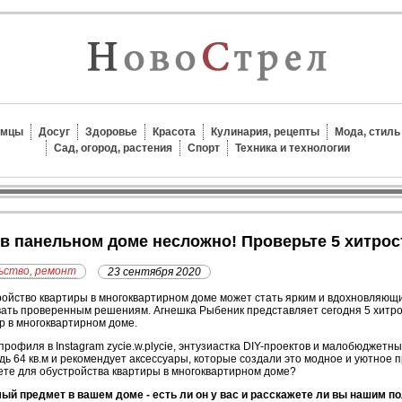
омцы
Досуг
Здоровье
Красота
Кулинария, рецепты
Мода, стиль
Сад, огород, растения
Спорт
Техника и технологии
 в панельном доме несложно! Проверьте 5 хитрос
ьство, ремонт
23 сентября 2020
ойство квартиры в многоквартирном доме может стать ярким и вдохновляющ
ать проверенным решениям. Агнешка Рыбеник представляет сегодня 5 хитр
р в многоквартирном доме.
профиля в Instagram zycie.w.plycie, энтузиастка DIY-проектов и малобюджет
ь 64 кв.м и рекомендует аксессуары, которые создали это модное и уютное п
те для обустройства квартиры в многоквартирном доме?
й предмет в вашем доме - есть ли он у вас и расскажете ли вы нашим по