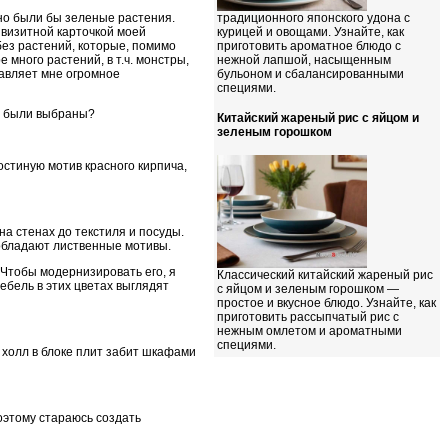
чно были бы зеленые растения.
традиционного японского удона с
 визитной карточкой моей
курицей и овощами. Узнайте, как
без растений, которые, помимо
приготовить ароматное блюдо с
 много растений, в т.ч. монстры,
нежной лапшой, насыщенным
тавляет мне огромное
бульоном и сбалансированными
специями.
ни были выбраны?
Китайский жареный рис с яйцом и
зеленым горошком
остиную мотив красного кирпича,
а стенах до текстиля и посуды.
еобладают лиственные мотивы.
. Чтобы модернизировать его, я
Классический китайский жареный рис
ебель в этих цветах выглядят
с яйцом и зеленым горошком —
простое и вкусное блюдо. Узнайте, как
приготовить рассыпчатый рис с
нежным омлетом и ароматными
специями.
 холл в блоке плит забит шкафами
оэтому стараюсь создать