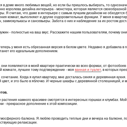
ня в доме много любимых вещей, но если бы пришлось выбирать, то однозна
но королева дизайна интерьера - монстера, которая является своеобразной
ры. Я считаю, что даже в интерьере с самым лучшим дизайном не обходятся 
ния комнат, выполняют и другие оздоровительные функции. У меня в квартире
, замиокулькасы и сансевьеры. Забота о них и наблюдение за их ростом дос
чужин - полностью на ваш вкус. Расскажите нашим пользователям, почему о
теперь у меня есть обрезанная версия в белом цвете. Недавно я добавила в г
станет его идеальным дополнением.
они появляются в моей квартире практически во всех формах, от фотообоев н
ой комнате, лучшее тому подтверждение - моя
ванная и туалет
, в которых пр
 сочетание. Когда я купил квартиру, мне досталась синяя и деревянная кухня
цвет, и это было в яблочко. И черные шкафы с деревянной столешницей, и м
етов.
 растения намного красивее смотрятся в интересных горшках и клумбах. Мой
ки - прекрасное дополнение к этой композиции.
мосферного балкона. Я люблю проводить теплые дни и вечера на балконе, п
бствующую релаксации.