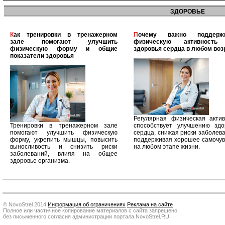
ЗДОРОВЬЕ
Как тренировки в тренажерном
Почему важно поддерживать
зале помогают улучшить
физическую активность
физическую форму и общие
здоровья сердца в любом воз
показатели здоровья
Регулярная физическая актив
Тренировки в тренажерном зале
способствует улучшению здо
помогают улучшить физическую
сердца, снижая риски заболев
форму, укрепить мышцы, повысить
поддерживая хорошее самочув
выносливость и снизить риски
на любом этапе жизни.
заболеваний, влияя на общее
здоровье организма.
© NovoStrel 2014
Информация об ограничениях
Реклама на сайте
Полное или частичное копирование материалов с сайта запрещено
без письменного согласия администрации портала NovoStrel.RU