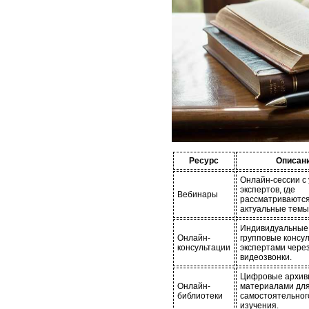
Ресурс
Описан
Онлайн-сессии с
экспертов, где
Вебинары
рассматриваютс
актуальные темы
Индивидуальные
Онлайн-
групповые консул
консультации
экспертами чере
видеозвонки.
Цифровые архив
Онлайн-
материалами дл
библиотеки
самостоятельног
изучения.