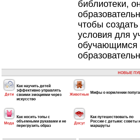
библиотеки, о
образователь
чтобы создать
условия для у
обучающимся 
образовательн
НОВЫЕ ПУ
Как научить детей
эффективно управлять
Мифы о кормлении попуг
Дети
Животные
своими эмоциями через
искусство
Как носить топы с
Как путешествовать по
объемными рукавами и не
России с детьми: советы 
Мода
Досуг
перегрузить образ
маршруты