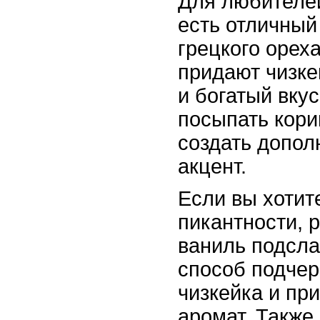
Для любителе
есть отличный
грецкого орех
придают чизке
и богатый вку
посыпать кори
создать допо
акцент.
Если вы хотит
пикантности, 
ваниль подсла
способ подчер
чизкейка и пр
аромат. Также