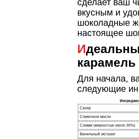
сделает ваш ч
вкусным и уд
шоколадные же
настоящее шо
Идеальный сливочный
карамель
Для начала, в
следующие ин
Ингредие
Сахар
Сливочное масло
Сливки (жирностью около 30%)
Ванильный экстракт