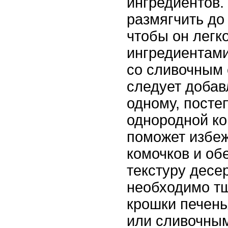
ингредиентов.
размягчить до
чтобы он легк
ингредиентам
со сливочным 
следует добав
одному, посте
однородной ко
поможет избеж
комочков и об
текстуру десе
необходимо т
крошки печен
или сливочны