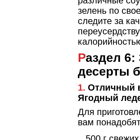
различные соу
зелень по свое
следите за ка
переусердству
калорийностью
Раздел 6: Здоровые
десерты б
1. Отличный выбор для десерта:
Ягодный лед
Для приготовл
вам понадобят
500 г свежих