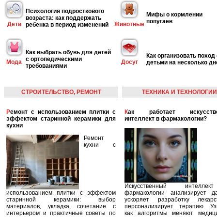
Психология подросткового
Мифы о кормлении
возраста: как поддержать
попугаев
Дети
Животные
ребенка в период изменений
Как выбрать обувь для детей
Как организовать поход 
с ортопедическими
Мода
Досуг
детьми на несколько дн
требованиями
СТРОИТЕЛЬСТВО, РЕМОНТ
ТЕХНИКА И ТЕХНОЛОГИИ
Ремонт с использованием плитки с
Как работает искусственный
эффектом старинной керамики для
интеллект в фармакологии?
кухни
Ремонт
кухни с
Искусственный интелле
использованием плитки с эффектом
фармакологии анализирует д
старинной керамики: выбор
ускоряет разработку лекар
материалов, укладка, сочетание с
персонализирует терапию. Уз
интерьером и практичные советы по
как алгоритмы меняют медиц