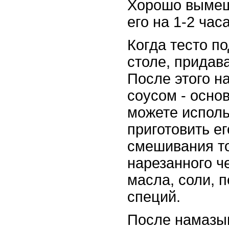
Хорошо вымеша
его на 1-2 час
Когда тесто по
столе, придав
После этого н
соусом - осно
можете исполь
приготовить е
смешивания то
нарезанного ч
масла, соли, 
специй.
После намазыв