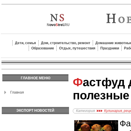
N
ovo
S
trel.
RU
Дети, семья
Дом, строительство, ремонт
Домашние животные
Образование
Отдых, путешествия
Праздники
Раб
Фастфуд дома: вкусные и
ГЛАВНОЕ МЕНЮ
полезные
Главная
ЭКСПОРТ НОВОСТЕЙ
Категория
Кулинария, ре
Фа