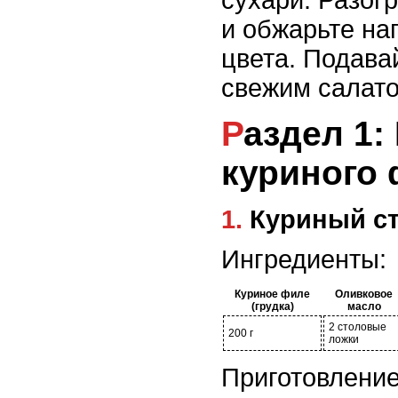
сухари. Разог
и обжарьте наг
цвета. Подава
свежим салато
Раздел 1: Блюда из
куриного
1. Куриный 
Ингредиенты:
Куриное филе
Оливковое
(грудка)
масло
2 столовые
200 г
ложки
Приготовление