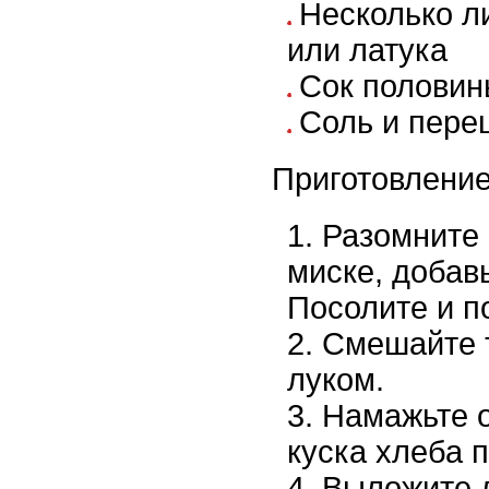
Несколько л
или латука
Сок половин
Соль и перец
Приготовление
Разомните 
миске, добавь
Посолите и по
Смешайте т
луком.
Намажьте о
куска хлеба 
Выложите 