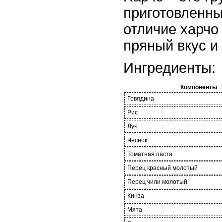
приготовленны
отличие харчо 
пряный вкус и
Ингредиенты:
Компоненты
Говядина
Рис
Лук
Чеснок
Томатная паста
Перец красный молотый
Перец чили молотый
Кинза
Мята