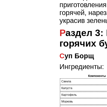
приготовления
горячей, нарез
украсив зелен
Раздел 3: Рецепты супов и
горячих 
Суп Борщ
Ингредиенты:
Компоненты
Свекла
Капуста
Картофель
Морковь