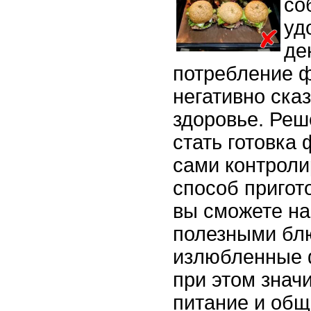
со
уд
де
потребление 
негативно ска
здоровье. Ре
стать готовка
сами контроли
способ пригот
вы сможете на
полезными бл
излюбленные 
при этом знач
питание и общ