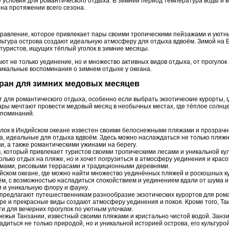
 условия для романтического отдыха. В зимний период температура воды и в
на протяжении всего сезона.
правление, которое привлекает пары своими тропическими пейзажами и уютн
льтура острова создают идеальную атмосферу для отдыха вдвоём. Зимой на Б
туристов, ищущих тёплый уголок в зимние месяцы.
ют не только уединение, но и множество активных видов отдыха, от прогулок
никальные воспоминания о зимнем отдыхе у океана.
стран для зимних медовых месяцев
 для романтического отдыха, особенно если выбрать экзотические курорты, 
ары мечтают провести медовый месяц в необычных местах, где тёплое солнц
споминаний.
олок в Индийском океане известен своими белоснежными пляжами и прозрач
, идеальные для отдыха вдвоём. Здесь можно наслаждаться не только пляжн
, а также романтическими ужинами на берегу.
, который привлекает туристов своими тропическими лесами и уникальной ку
только отдых на пляже, но и хочет погрузиться в атмосферу уединения и крас
мами, рисовыми террасами и традиционными деревнями.
йском океане, где можно найти множество уединённых пляжей и роскошных 
ём, с возможностью насладиться спокойствием и уединением вдали от шума и
 и уникальную флору и фауну.
предлагают путешественникам разнообразие экзотических курортов для рома
ре и прекрасные виды создают атмосферу уединения и покоя. Кроме того, Т
ти для вечерних прогулок по уютным улочкам.
режья Танзании, известный своими пляжами и кристально чистой водой. Занз
адиться не только природой, но и уникальной историей острова, его культуро