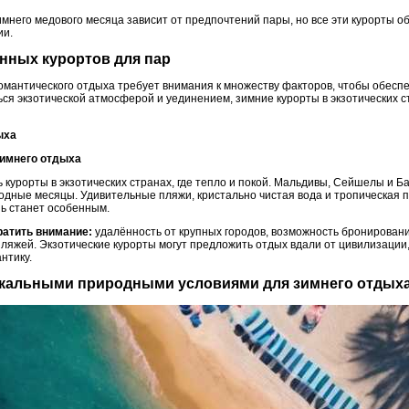
имнего медового месяца зависит от предпочтений пары, но все эти курорты 
ии.
нных курортов для пар
омантического отдыха требует внимания к множеству факторов, чтобы обесп
ся экзотической атмосферой и уединением, зимние курорты в экзотических с
ыха
зимнего отдыха
 курорты в экзотических странах, где тепло и покой. Мальдивы, Сейшелы и Б
олодные месяцы. Удивительные пляжи, кристально чистая вода и тропическая
нь станет особенным.
ратить внимание:
удалённость от крупных городов, возможность бронировани
пляжей. Экзотические курорты могут предложить отдых вдали от цивилизации
нтику.
никальными природными условиями для зимнего отдых