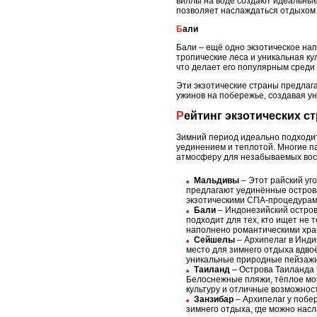
виллы на воде создают идеальные
позволяет наслаждаться отдыхом 
Бали
Бали – ещё одно экзотическое на
тропические леса и уникальная ку
что делает его популярным среди 
Эти экзотические страны предлага
ужинов на побережье, создавая у
Рейтинг экзотических 
Зимний период идеально подходит
уединением и теплотой. Многие п
атмосферу для незабываемых во
Мальдивы
– Этот райский уг
предлагают уединённые острова
экзотическими СПА-процедурами
Бали
– Индонезийский остров
подходит для тех, кто ищет не 
наполнено романтическими хра
Сейшелы
– Архипелаг в Инди
место для зимнего отдыха вдво
уникальные природные пейзажи
Таиланд
– Острова Таиланда 
Белоснежные пляжи, тёплое мо
культуру и отличные возможнос
Занзибар
– Архипелаг у побе
зимнего отдыха, где можно насл