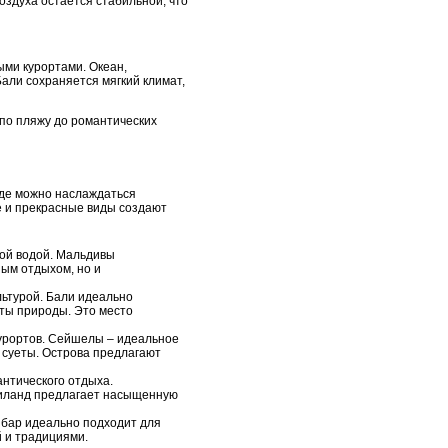
оздуха остаётся стабильной, что
ыми курортами. Океан,
али сохраняется мягкий климат,
 по пляжу до романтических
где можно наслаждаться
е и прекрасные виды создают
ной водой. Мальдивы
ым отдыхом, но и
льтурой. Бали идеально
оты природы. Это место
курортов. Сейшелы – идеальное
 суеты. Острова предлагают
нтического отдыха.
аиланд предлагает насыщенную
ибар идеально подходит для
й и традициями.