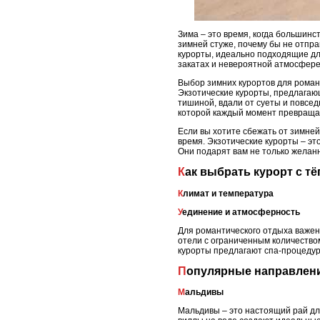
Зима – это время, когда большинс
зимней стуже, почему бы не отпра
курорты, идеально подходящие дл
закатах и невероятной атмосфере
Выбор зимних курортов для романт
Экзотические курорты, предлагаю
тишиной, вдали от суеты и повсе
которой каждый момент превраща
Если вы хотите сбежать от зимней
время. Экзотические курорты – это
Они подарят вам не только желан
Как выбрать курорт с 
Климат и температура
Уединение и атмосферность
Для романтического отдыха важен
отели с ограниченным количество
курорты предлагают спа-процедур
Популярные направлени
Мальдивы
Мальдивы – это настоящий рай дл