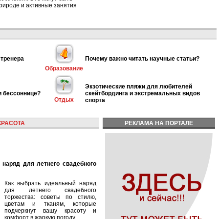
природе и активные занятия
 тренера
Почему важно читать научные статьи?
Образование
Экзотические пляжи для любителей
и бессоннице?
скейтбординга и экстремальных видов
Отдых
спорта
КРАСОТА
РЕКЛАМА НА ПОРТАЛЕ
Как выбрать идеальный наряд
для летнего свадебного
торжества: советы по стилю,
цветам и тканям, которые
подчеркнут вашу красоту и
комфорт в жаркую погоду.