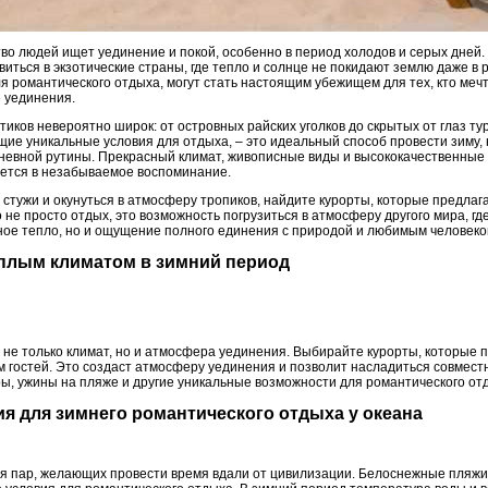
тво людей ищет уединение и покой, особенно в период холодов и серых дней.
виться в экзотические страны, где тепло и солнце не покидают землю даже в
я романтического отдыха, могут стать настоящим убежищем для тех, кто меч
 уединения.
иков невероятно широк: от островных райских уголков до скрытых от глаз тур
щие уникальные условия для отдыха, – это идеальный способ провести зиму,
дневной рутины. Прекрасный климат, живописные виды и высококачественные 
ется в незабываемое воспоминание.
 стужи и окунуться в атмосферу тропиков, найдите курорты, которые предла
 не просто отдых, это возможность погрузиться в атмосферу другого мира, гд
ное тепло, но и ощущение полного единения с природой и любимым человеко
тёплым климатом в зимний период
 не только климат, но и атмосфера уединения. Выбирайте курорты, которые
м гостей. Это создаст атмосферу уединения и позволит насладиться совмест
ы, ужины на пляже и другие уникальные возможности для романтического отд
я для зимнего романтического отдыха у океана
я пар, желающих провести время вдали от цивилизации. Белоснежные пляжи