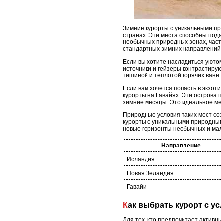
Зимние курорты с уникальными пр
странах. Эти места способны под
необычных природных зонах, част
стандартных зимних направлений
Если вы хотите насладиться уютом 
источники и гейзеры контрастиру
тишиной и теплотой горячих ванн 
Если вам хочется попасть в экзот
курорты на Гавайях. Эти острова
зимние месяцы. Это идеальное ме
Природные условия таких мест с
курорты с уникальными природным
новые горизонты необычных и ма
Направление
Исландия
Новая Зеландия
Гавайи
Как выбрать курорт с у
Для тех, кто предпочитает активн