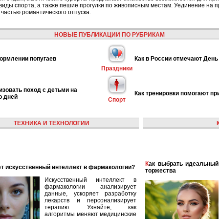
 виды спорта, а также пешие прогулки по живописным местам. Уединение на 
частью романтического отпуска.
НОВЫЕ ПУБЛИКАЦИИ ПО РУБРИКАМ
ормлении попугаев
Как в России отмечают День
Праздники
изовать поход с детьми на
Как тренировки помогают пр
о дней
Спорт
ТЕХНИКА И ТЕХНОЛОГИИ
Как выбрать идеальный наряд для летнего свадебного
ает искусственный интеллект в фармакологии?
торжества
Искусственный интеллект в
фармакологии анализирует
данные, ускоряет разработку
лекарств и персонализирует
терапию. Узнайте, как
алгоритмы меняют медицинские