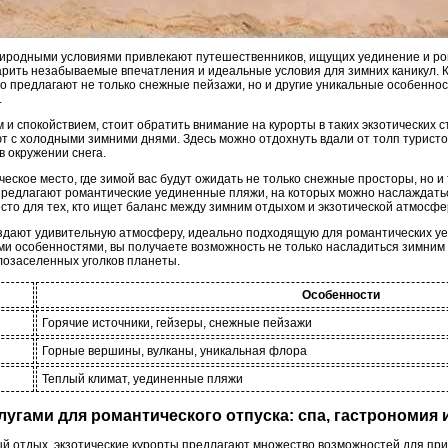
иродными условиями привлекают путешественников, ищущих уединение и ром
арить незабываемые впечатления и идеальные условия для зимних каникул. 
о предлагают не только снежные пейзажи, но и другие уникальные особеннос
.
и спокойствием, стоит обратить внимание на курорты в таких экзотических ст
ют с холодными зимними днями. Здесь можно отдохнуть вдали от толп турист
в окружении снега.
ическое место, где зимой вас будут ожидать не только снежные просторы, но 
 предлагают романтические уединенные пляжи, на которых можно наслаждать
сто для тех, кто ищет баланс между зимним отдыхом и экзотической атмосфе
оздают удивительную атмосферу, идеально подходящую для романтических у
и особенностями, вы получаете возможность не только насладиться зимним 
лозаселенных уголков планеты.
Особенности
Горячие источники, гейзеры, снежные пейзажи
Горные вершины, вулканы, уникальная флора
Теплый климат, уединенные пляжи
слугами для романтического отпуска: спа, гастрономия
ый отдых, экзотические курорты предлагают множество возможностей для при