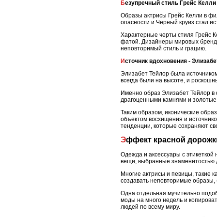
Безупречный стиль Грейс Келли
Образы актрисы Грейс Келли в фи
опасности и Черный круиз стал и
Характерные черты стиля Грейс К
фатой. Дизайнеры мировых брендов
неповторимый стиль и грацию.
Источник вдохновения - Элизабе
Элизабет Тейлор была источником 
всегда были на высоте, и роскошн
Именно образ Элизабет Тейлор в 
драгоценными камнями и золотые 
Таким образом, иконические образ
объектом восхищения и источнико
тенденции, которые сохраняют св
Эффект красной дорож
Одежда и аксессуары с этикеткой
вещи, выбранные знаменитостью д
Многие актрисы и певицы, такие 
создавать неповторимые образы, 
Одна отдельная мучительно подоб
моды на много недель и копирова
людей по всему миру.