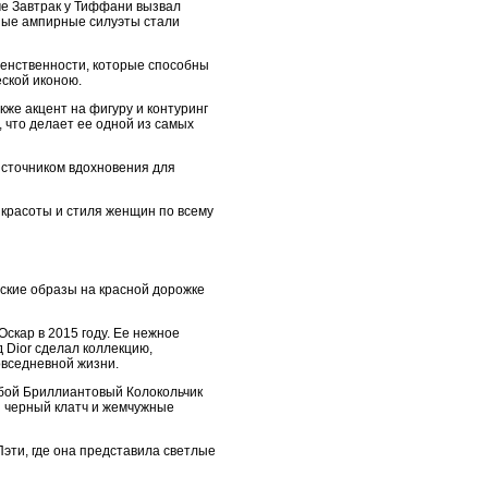
ме Завтрак у Тиффани вызвал
нные ампирные силуэты стали
женственности, которые способны
ской иконою.
же акцент на фигуру и контуринг
 что делает ее одной из самых
источником вдохновения для
 красоты и стиля женщин по всему
ские образы на красной дорожке
скар в 2015 году. Ее нежное
 Dior сделал коллекцию,
овседневной жизни.
убой Бриллиантовый Колокольчик
й черный клатч и жемчужные
эти, где она представила светлые