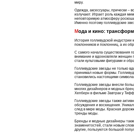
миру.
Одежда, аксессуары, прически – в
излучают. Играет роль каждая мим
неповторимую атмосферу роскоши и
Именно поэтому голливудские зве
Мода и кино: трансфор
История голливудской индустрии к
поклонников и поклонниц, а их об
С самого начала существования го
внимание и вдохновляли женщин по
стали культовыми фигурами и обр
Голливудские звезды не только вд
принимал новые формы. Голливудс
становились настоящими символам
Голливудские звезды внесли больш
многих дизайнеров и модных брен
Хепберн в фильме Завтрак у Тифф
Голливудские звезды также актив
обсуждения и восхищения. Уникал
след в мире моды. Красная дорож
тренды моды.
Бренды и модные дизайнеры также
знаменитостей, стали новым слово
другие, пользуются большой попу