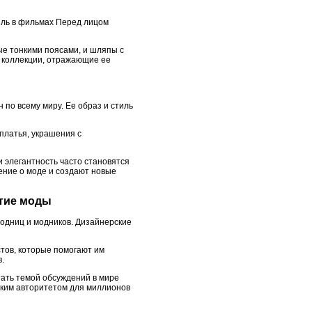
иль в фильмах Перед лицом
ые тонкими поясами, и шляпы с
т коллекции, отражающие ее
по всему миру. Ее образ и стиль
платья, украшения с
и элегантность часто становятся
ение о моде и создают новые
ятие моды
модниц и модников. Дизайнерские
тов, которые помогают им
.
ать темой обсуждений в мире
ским авторитетом для миллионов