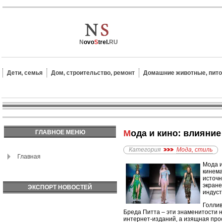
N
ovo
S
trel.
RU
Дети, семья
Дом, строительство, ремонт
Домашние животные, пит
Мода и кино: влияни
ГЛАВНОЕ МЕНЮ
Категория
Мода, стиль
Главная
Мода и
кинема
источн
экране
ЭКСПОРТ НОВОСТЕЙ
индус
Голлив
Бреда Питта – эти знаменитости н
интернет-изданий, а изящная про