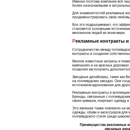
Именно поэтому компании всё чащ
более назначаемыми и актуальным
Для знаменитостей рекламные кон
продемонстрировать свою любовь 
Все это подразумевает, что эффе
становятся основными источника
миллионов людей во всем мире.
Рекламные контракты и
Сотрудничество между голливудс
контракты и создание собственны
Многие известные актрисы и певи
кампаниях и на красных дорожках 
позволяя им получить дополнител
Звездные дизайнеры, такие как Ве
на голливудских звездах. Они со
источником вдохновения для друг
Рекламные контракты и коллекции
Бренды, связанные с голливудски
своих кумиров, покупают одежду и
Это явление также повлияло на м
одежды, обуви и аксессуаров для 
голливудского стиля среди широко
Преимущества рекламных ко
звездных диза