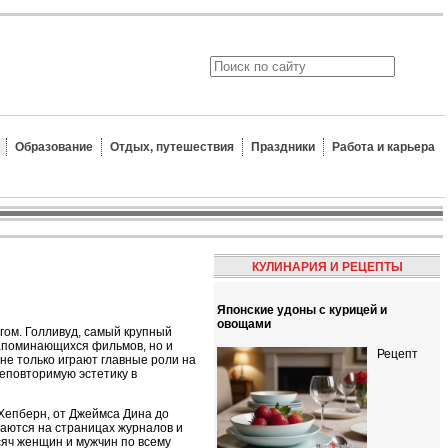
Образование
Отдых, путешествия
Праздники
Работа и карьера
КУЛИНАРИЯ И РЕЦЕПТЫ
Японские удоны с курицей и
овощами
гом. Голливуд, самый крупный
запоминающихся фильмов, но и
Рецепт
не только играют главные роли на
неповторимую эстетику в
 Хепберн, от Джеймса Дина до
даются на страницах журналов и
сяч женщин и мужчин по всему