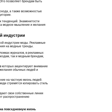
 Это позволяет брендам быть
охода, а также возможностью
дитории.
ых тенденций. Знаменитости
 на модное мышление и желания
ой индустрии
ной индустрии моды. Рекламные
яния на модные тренды.
ложках журналов, в рекламных
вездам, так и модным брендам,
 в которых акцентируют внимание
 желания обычных людей и
яние на частную жизнь людей.
люди стремятся копировать стиль
здают свои собственные линии
ует распространению
на повседневную жизнь