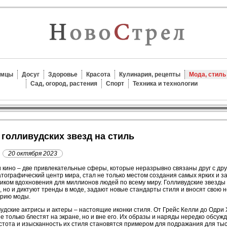
омцы
Досуг
Здоровье
Красота
Кулинария, рецепты
Мода, стиль
Сад, огород, растения
Спорт
Техника и технологии
е голливудских звезд на стиль
20 октября 2023
 кино – две привлекательные сферы, которые неразрывно связаны друг с дру
тографический центр мира, стал не только местом создания самых ярких и 
иком вдохновения для миллионов людей по всему миру. Голливудские звезды 
, но и диктуют тренды в моде, задают новые стандарты стиля и вносят свою 
трию моды.
удские актрисы и актеры – настоящие иконки стиля. От Грейс Келли до Одри
е только блестят на экране, но и вне его. Их образы и наряды нередко обсуж
стота и изысканность их стиля становятся примером для подражания для ты