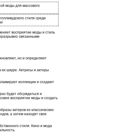
ой моды для массового
голливудского стиля среди
ии
меняет восприятие моды и стиль
 неразрывно связанными
охновляют, но и определяют
 их шкуре. Актрисы и актеры
кламируют коллекции и создают
раз будет обсуждаться и
совое восприятие моды и создать
образы актеров из классических
дов, а затем находят свое
бственного стиля. Кино и мода
альность.