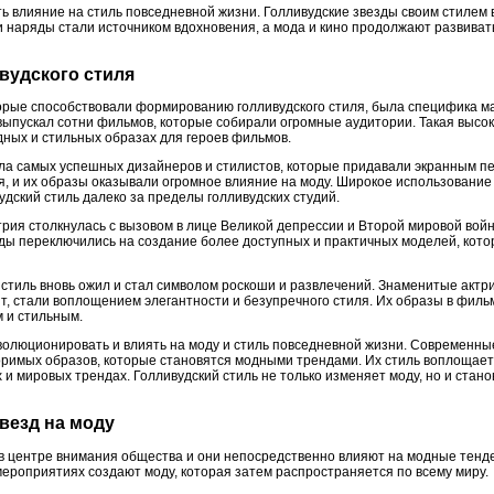
ь влияние на стиль повседневной жизни. Голливудские звезды своим стиле
и наряды стали источником вдохновения, а мода и кино продолжают развиват
ивудского стиля
орые способствовали формированию голливудского стиля, была специфика ма
выпускал сотни фильмов, которые собирали огромные аудитории. Такая высок
дных и стильных образах для героев фильмов.
ла самых успешных дизайнеров и стилистов, которые придавали экранным п
, и их образы оказывали огромное влияние на моду. Широкое использование 
дский стиль далеко за пределы голливудских студий.
трия столкнулась с вызовом в лице Великой депрессии и Второй мировой войны
ы переключились на создание более доступных и практичных моделей, кото
стиль вновь ожил и стал символом роскоши и развлечений. Знаменитые актри
т, стали воплощением элегантности и безупречного стиля. Их образы в филь
 и стильным.
волюционировать и влиять на моду и стиль повседневной жизни. Современн
римых образов, которые становятся модными трендами. Их стиль воплощает
и мировых трендах. Голливудский стиль не только изменяет моду, но и стано
звезд на моду
 в центре внимания общества и они непосредственно влияют на модные тенд
мероприятиях создают моду, которая затем распространяется по всему миру.