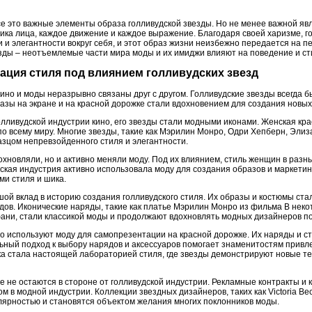
се это важные элементы образа голливудской звезды. Но не менее важной явл
ика лица, каждое движение и каждое выражение. Благодаря своей харизме, г
 элегантности вокруг себя, и этот образ жизни неизбежно передается на пе
зды – неотъемлемые части мира моды и их имиджи влияют на поведение и ст
мация стиля под влиянием голливудских звезд
ино и моды неразрывно связаны друг с другом. Голливудские звезды всегда б
разы на экране и на красной дорожке стали вдохновением для создания новы
лливудской индустрии кино, его звезды стали модными иконами. Женская кра
 всему миру. Многие звезды, такие как Мэрилин Монро, Одри Хепберн, Элиза
азцом непревзойденного стиля и элегантности.
охновляли, но и активно меняли моду. Под их влиянием, стиль женщин в раз
кая индустрия активно использовала моду для создания образов и маркетин
и стиля и шика.
ой вклад в историю создания голливудского стиля. Их образы и костюмы ста
дов. Иконические наряды, такие как платье Мэрилин Монро из фильма В неко
ани, стали классикой моды и продолжают вдохновлять модных дизайнеров по
но используют моду для самопрезентации на красной дорожке. Их наряды и с
ьный подход к выбору нарядов и аксессуаров помогает знаменитостям привле
ка стала настоящей лабораторией стиля, где звезды демонстрируют новые 
 не остаются в стороне от голливудской индустрии. Рекламные контракты и 
м в модной индустрии. Коллекции звездных дизайнеров, таких как Victoria B
лярностью и становятся объектом желания многих поклонников моды.