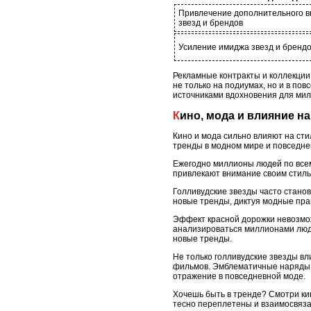
Привлечение дополнительного в
звезд и брендов
Усиление имиджа звезд и бренд
Рекламные контракты и коллекции
не только на подиумах, но и в по
источниками вдохновения для мил
Кино, мода и влияние 
Кино и мода сильно влияют на сти
тренды в модном мире и повседне
Ежегодно миллионы людей по всему
привлекают внимание своим стил
Голливудские звезды часто стано
новые тренды, диктуя модные пра
Эффект красной дорожки невозмож
анализироваться миллионами люде
новые тренды.
Не только голливудские звезды вл
фильмов. Эмблематичные наряды и
отражение в повседневной моде.
Хочешь быть в тренде? Смотри кин
тесно переплетены и взаимосвяза