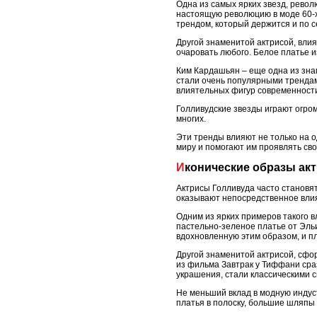
Одна из самых ярких звезд, рево
настоящую революцию в моде 60-х
трендом, который держится и по с
Другой знаменитой актрисой, вли
очаровать любого. Белое платье 
Ким Кардашьян – еще одна из зна
стали очень популярными трендами
влиятельных фигур современност
Голливудские звезды играют огро
многих.
Эти тренды влияют не только на о
миру и помогают им проявлять св
Иконические образы ак
Актрисы Голливуда часто становя
оказывают непосредственное влия
Одним из ярких примеров такого 
пастельно-зеленое платье от Эль
вдохновленную этим образом, и пл
Другой знаменитой актрисой, сфо
из фильма Завтрак у Тиффани сраз
украшения, стали классическими с
Не меньший вклад в модную индус
платья в полоску, большие шляпы 