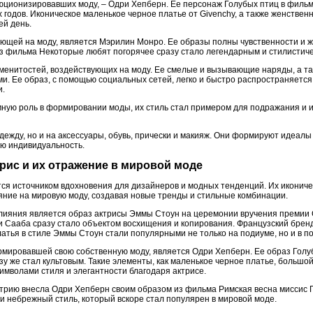
люционизировавших моду, – Одри Хепберн. Ее персонаж Голубых птиц в филь
 годов. Иконическое маленькое черное платье от Givenchy, а также женстве
ей день.
яющей на моду, является Мэрилин Монро. Ее образы полны чувственности и 
из фильма Некоторые любят погорячее сразу стало легендарным и стилистиче
менитостей, воздействующих на моду. Ее смелые и вызывающие наряды, а так
. Ее образ, с помощью социальных сетей, легко и быстро распространяется,
и.
мную роль в формировании моды, их стиль стал примером для подражания и 
дежду, но и на аксессуары, обувь, прически и макияж. Они формируют идеалы
ою индивидуальность.
трис и их отражение в мировой моде
тся источником вдохновения для дизайнеров и модных тенденций. Их икониче
ние на мировую моду, создавая новые тренды и стильные комбинации.
влияния является образ актрисы Эммы Стоун на церемонии вручения премии О
и Сааба сразу стало объектом восхищения и копирования. Французский бренд
атья в стиле Эммы Стоун стали популярными не только на подиуме, но и в п
рмировавшей свою собственную моду, является Одри Хепберн. Ее образ Гол
у же стал культовым. Такие элементы, как маленькое черное платье, большо
имволами стиля и элегантности благодаря актрисе.
трию внесла Одри Хепберн своим образом из фильма Римская весна миссис П
и небрежный стиль, который вскоре стал популярен в мировой моде.