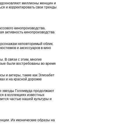
м вдохновляют миллионы женщин и
ься и корректировать свои тренды
ссового кинопроизводства.
ая активность кинопроизводства
ерсонажам неповторимый облик.
костюмов и аксессуаров в кино
. В связи с этим, многие
рые были востребованы во время
сы и актеры, такие как Элизабет
мах и на красной дорожке
ые звезды Голливуда продолжают
ся в коллекциях известных
вится частью нашей культуры и
енции. Их иконические образы на