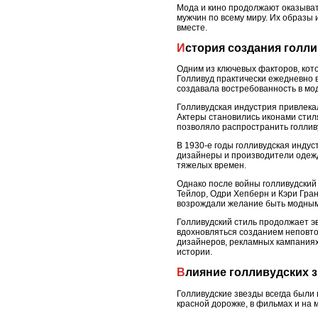
Мода и кино продолжают оказыват
мужчин по всему миру. Их образы 
вместе.
История создания голл
Одним из ключевых факторов, кот
Голливуд практически ежедневно 
создавала востребованность в мо
Голливудская индустрия привлека
Актеры становились иконами стиля
позволяло распространить голливу
В 1930-е годы голливудская индус
дизайнеры и производители одежд
тяжелых времен.
Однако после войны голливудский 
Тейлор, Одри Хепберн и Кэри Гран
возрождали желание быть модным
Голливудский стиль продолжает э
вдохновляться созданием неповто
дизайнеров, рекламных кампаниях 
истории.
Влияние голливудских 
Голливудские звезды всегда были
красной дорожке, в фильмах и на 