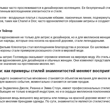
льмах часто прослеживаются в дизайнерских коллекциях. Ее безупречный ст
стинным воплощением элегантности и стиля.
елли - воздушные платья с пышными юбками, лаконичные линии, подчеркнут
, таких как Chanel и Dior, часто вдохновляются образами актрисы и создаю
т Тейлор
вдохновения не только для актрис и дизайнеров, но и для миллионов женщин 
ые наряды, которые она носила на красной дорожке, стали легендарными.
фильме Клеопатра стал воплощением благородства и роскоши. Ее шелковые 
короны стали примером роскошного стиля в мировой моде.
ы актрис Голливуда оказывают огромное влияние на мировую моду. Их стиль 
м вдохновения для дизайнеров и обычных женщин. Они изменяют представл
ое значение на протяжении многих лет.
ки: как примеры стилей знаменитостей меняют воспри
 надето знаменитостью мгновенно становятся объектом желания для многих 
ля важного события, моментально становятся хитами продаж.
как Энджилина Джоли, Рианна и Эмма Стоун, имеют профессиональных стилис
бьющие не только в модной индустрии, но и в сердцах миллионов поклонников
ранная вещь внешнего вид актрисы или певицы на красной дорожке может ст
ться многими брендами одежды. По сути, знаменитости являются стилистиче