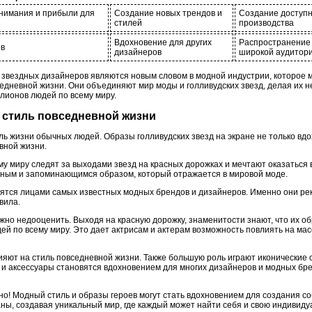
нимания и прибыли для
Создание новых трендов и
Создание доступн
стилей
производства
Вдохновение для других
Распространение 
ов
дизайнеров
широкой аудитор
 звездных дизайнеров являются новым словом в модной индустрии, которое 
вседневной жизни. Они объединяют мир моды и голливудских звезд, делая их
лионов людей по всему миру.
на стиль повседневной жизни
ль жизни обычных людей. Образы голливудских звезд на экране не только вд
вной жизни.
 миру следят за выходами звезд на красных дорожках и мечтают оказаться в
ьным и запоминающимся образом, который отражается в мировой моде.
вятся лицами самых известных модных брендов и дизайнеров. Именно они ре
вила.
но недооценить. Выходя на красную дорожку, знаменитости знают, что их об
й по всему миру. Это дает актрисам и актерам возможность повлиять на мас
ияют на стиль повседневной жизни. Также большую роль играют иконические 
 аксессуары становятся вдохновением для многих дизайнеров и модных брен
о! Модный стиль и образы героев могут стать вдохновением для создания со
ны, создавая уникальный мир, где каждый может найти себя и свою индивиду