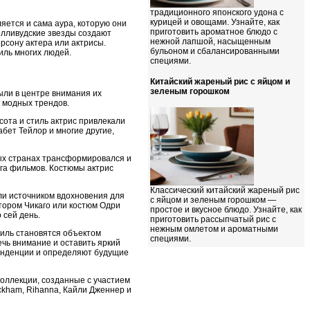
традиционного японского удона с
курицей и овощами. Узнайте, как
яется и сама аура, которую они
приготовить ароматное блюдо с
олливудские звезды создают
нежной лапшой, насыщенным
рсону актера или актрисы.
бульоном и сбалансированными
иль многих людей.
специями.
Китайский жареный рис с яйцом и
зеленым горошком
ыли в центре внимания их
х модных трендов.
сота и стиль актрис привлекали
бет Тейлор и многие другие,
ных странах трансформировался и
га фильмов. Костюмы актрис
Классический китайский жареный рис
ли источником вдохновения для
с яйцом и зеленым горошком —
тором Чикаго или костюм Одри
простое и вкусное блюдо. Узнайте, как
 сей день.
приготовить рассыпчатый рис с
нежным омлетом и ароматными
тиль становятся объектом
специями.
чь внимание и оставить яркий
тенденции и определяют будущие
коллекции, созданные с участием
eckham, Rihanna, Кайли Дженнер и