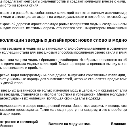
е предлагают контракты знаменитостям и создают коллекции вместе с ними.
и с точки зрения стиля.
тракты и разработка собственных коллекций являются важным источником д
к моде и стилю, делая акцент на индивидуальности и потребностях своей ау
кт красной дорожки играет огромную роль в восприятии моды и создании нов
ми вдохновения, их стиль и образы становятся важным фактором, влияющим
 коллекции звездных дизайнеров: новое слово в модн
кими звездами и модными дизайнерами стало обычным явлением в современ
х коллекций стали для звезд новым способом проявления своего стиля и вли
цы стали лицами модных брендов и дизайнеров. Их образы появляются на об
во время показа модных коллекций. Такие партнерства приносят выгоду как з
ьное внимание и прибыль.
рсаче, Карл Лагерфельд и многие другие, выпускают собственные коллекции,
здают уникальные наряды для знаменитостей, которые становятся предметом
их дизайнеров.
 звездных дизайнеров не только изменяют моду в целом, но и оказывают вли
ми звездами, становятся символом престижа и успешности. Многие молодые 
 аксессуары из их коллекций, воплощая свои идеалы в одежде.
оделирование в сфере повседневной жизни. Известные актрисы и певицы со
массового производства. Такие коллекции доступны каждому, и это способств
й аудитории.
нтрактов и коллекций
Влияние на моду и стиль
Влияние 
йнеров: