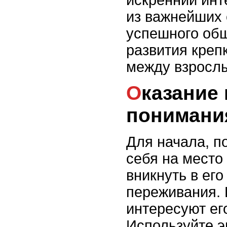
искренний инте
из важнейших
успешного общ
развития креп
между взрослы
Оказание поддержки и
понимани
Для начала, п
себя на место
вникнуть в ег
переживания. 
интересуют ег
Используйте э