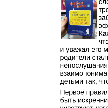
сл
тр
за
эф
Ка
чт
и уважал его 
родители стал
непослушания 
взаимопониман
детьми так, ч
Первое правил
быть искренни