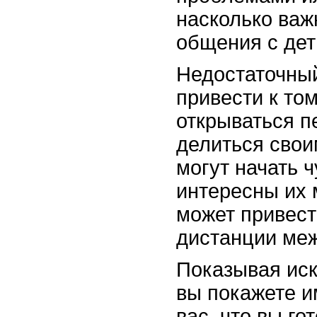
насколько важ
общения с дет
Недостаточный
привести к том
открываться п
делиться сво
могут начать ч
интересны их 
может привест
дистанции меж
Показывая иск
вы покажете им
вас, что вы г