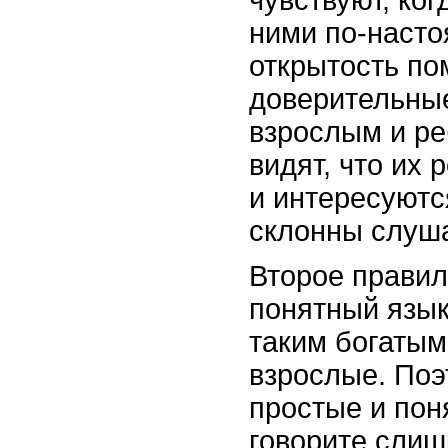
чувствуют, ког
ними по-насто
открытость по
доверительны
взрослым и ре
видят, что их 
и интересуютс
склонны слуша
Второе правил
понятный язык
таким богатым
взрослые. Поэ
простые и пон
говорите слиш