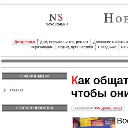
N
ovo
S
trel.
RU
Дети, семья
Дом, строительство, ремонт
Домашние животные
Образование
Отдых, путешествия
Праздники
Раб
Как общаться с детьми,
ГЛАВНОЕ МЕНЮ
чтобы он
Главная
ЭКСПОРТ НОВОСТЕЙ
Категория
Дети, семья
Во