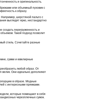
утонченность и оригинальность.
 брюками или объемный пуховик с
фектность к образу.
. Например, шерстяной пальто с
ания выглядят ярко, нестандартно
не создать перегруженность и
и объемом. Такой подход позволит
имый стиль. Сочетайте разные
емни, сумки и ювелирные
реобразить любой образ. От
п велик. Они идеально дополняют
ропорцию в образе. Модные
лей с интересными пряжками.
модели, которые помещают в себя
грандиозных черезплечных сумок.