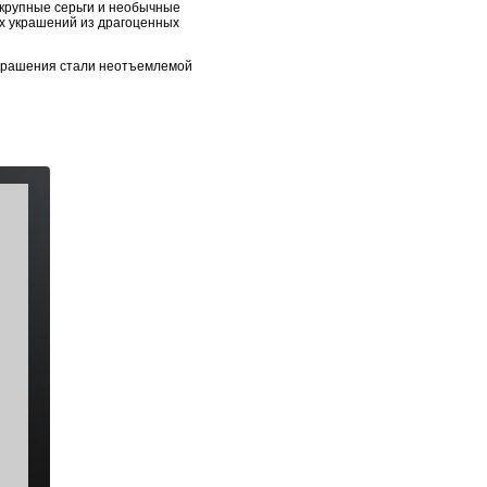
крупные серьги и необычные
их украшений из драгоценных
украшения стали неотъемлемой