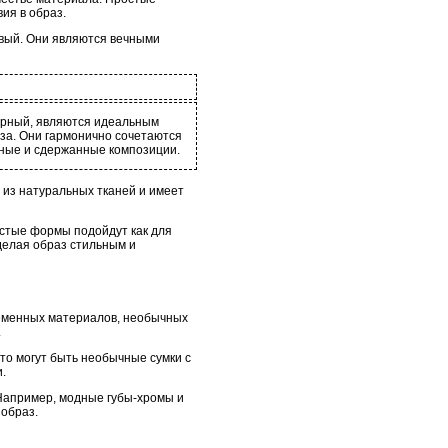
ия в образ.
евый. Они являются вечными
черный, являются идеальным
аза. Они гармонично сочетаются
ьные и сдержанные композиции.
 из натуральных тканей и имеет
стые формы подойдут как для
делая образ стильным и
ременных материалов, необычных
.
то могут быть необычные сумки с
.
 Например, модные губы-хромы и
образ.