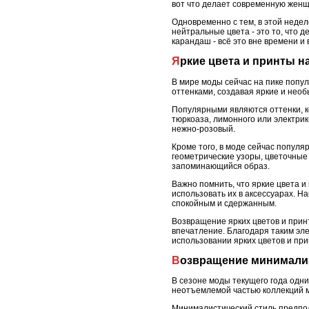
вот что делает современную женщ
Одновременно с тем, в этой недел
нейтральные цвета - это то, что
карандаш - всё это вне времени и
Яркие цвета и принты 
В мире моды сейчас на пике попу
оттенками, создавая яркие и нео
Популярными являются оттенки, к
тюркоаза, лимонного или электрик
нежно-розовый.
Кроме того, в моде сейчас популя
геометрические узоры, цветочные
запоминающийся образ.
Важно помнить, что яркие цвета 
использовать их в аксессуарах. Н
спокойным и сдержанным.
Возвращение ярких цветов и принт
впечатление. Благодаря таким эл
использовании ярких цветов и при
Возвращение минимали
В сезоне моды текущего года одн
неотъемлемой частью коллекций м
Минималистический стиль предпол