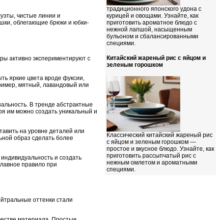
традиционного японского удона с
уэты, чистые линии и
курицей и овощами. Узнайте, как
шки, облегающие брюки и юбки-
приготовить ароматное блюдо с
нежной лапшой, насыщенным
бульоном и сбалансированными
специями.
Китайский жареный рис с яйцом и
еры активно экспериментируют с
зеленым горошком
ть яркие цвета вроде фуксии,
пример, мятный, лавандовый или
нальность. В тренде абстрактные
ря им можно создать уникальный и
тавить на уровне деталей или
Классический китайский жареный рис
льной образ сделать более
с яйцом и зеленым горошком —
простое и вкусное блюдо. Узнайте, как
приготовить рассыпчатый рис с
 индивидуальность и создать
нежным омлетом и ароматными
Главное правило при
специями.
ейтральные оттенки стали
честве материала. Простые