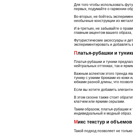
Для того чтобы использовать футу
первых, подумайте о гармонии обр
Во-вторых, не бойтесь экспериме
необычные конструкции из металла
И в-третьих, не забывайте о прав
главным акцентом вашего образа,
Футуристические аксессуары и дет
экспериментировать и добавлять в
Платья-рубашки и туник
Платья-рубашки и туники предлаг
нейтральных оттенках, так и ярки
Важным аспектом этого тренда яв
тунику с узкими брюками из кожи 
юбками разной длины, что позвол
Если вы хотите добавить элегантн
В этом сезоне также стоит обрат
клатчем или яркими серьгами.
Таким образом, платья-рубашки и 
индивидуальный и модный образ.
Микс текстур и объемо
Такой подход позволяет не только