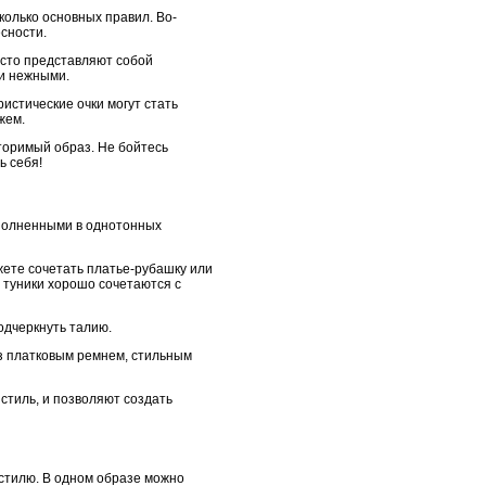
колько основных правил. Во-
сности.
асто представляют собой
 и нежными.
истические очки могут стать
жем.
торимый образ. Не бойтесь
ь себя!
ыполненными в однотонных
жете сочетать платье-рубашку или
и туники хорошо сочетаются с
одчеркнуть талию.
аз платковым ремнем, стильным
 стиль, и позволяют создать
 стилю. В одном образе можно