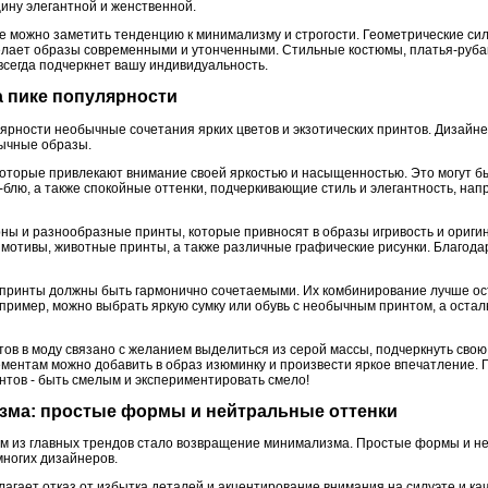
ину элегантной и женственной.
е можно заметить тенденцию к минимализму и строгости. Геометрические сил
 делает образы современными и утонченными. Стильные костюмы, платья-руба
 всегда подчеркнет вашу индивидуальность.
на пике популярности
лярности необычные сочетания ярких цветов и экзотических принтов. Дизайн
бычные образы.
оторые привлекают внимание своей яркостью и насыщенностью. Это могут бы
-блю, а также спокойные оттенки, подчеркивающие стиль и элегантность, на
рны и разнообразные принты, которые привносят в образы игривость и ориги
 мотивы, животные принты, а также различные графические рисунки. Благода
и принты должны быть гармонично сочетаемыми. Их комбинирование лучше ос
апример, можно выбрать яркую сумку или обувь с необычным принтом, а оста
ов в моду связано с желанием выделиться из серой массы, подчеркнуть свою
ементам можно добавить в образ изюминку и произвести яркое впечатление. 
нтов - быть смелым и экспериментировать смело!
зма: простые формы и нейтральные оттенки
им из главных трендов стало возвращение минимализма. Простые формы и н
ногих дизайнеров.
агает отказ от избытка деталей и акцентирование внимания на силуэте и ка