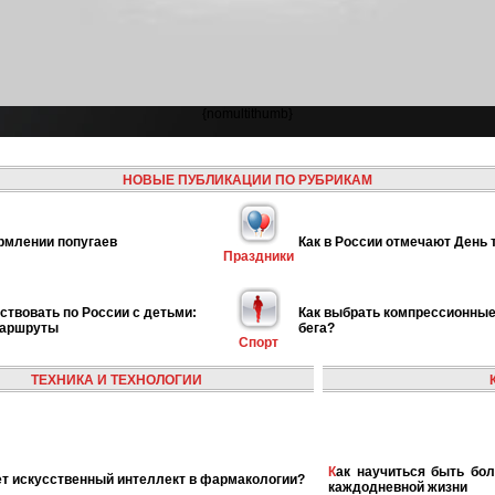
{nomultithumb}
НОВЫЕ ПУБЛИКАЦИИ ПО РУБРИКАМ
рмлении попугаев
Как в России отмечают День 
Праздники
ствовать по России с детьми:
Как выбрать компрессионные
маршруты
бега?
Спорт
ТЕХНИКА И ТЕХНОЛОГИИ
Как научиться быть более женственной и элегантной в
ает искусственный интеллект в фармакологии?
каждодневной жизни