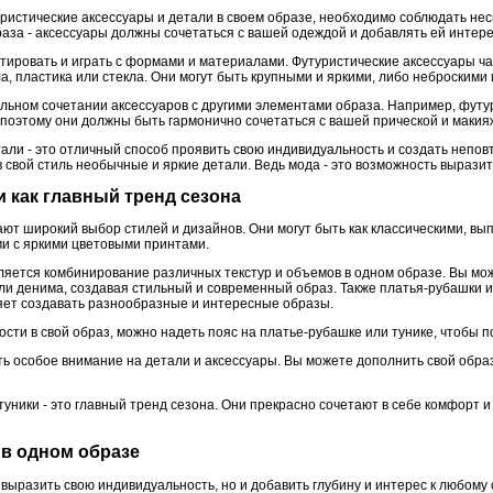
ристические аксессуары и детали в своем образе, необходимо соблюдать нес
аза - аксессуары должны сочетаться с вашей одеждой и добавлять ей интере
нтировать и играть с формами и материалами. Футуристические аксессуары ч
, пластика или стекла. Они могут быть крупными и яркими, либо неброскими
ильном сочетании аксессуаров с другими элементами образа. Например, футур
 поэтому они должны быть гармонично сочетаться с вашей прической и макия
али - это отличный способ проявить свою индивидуальность и создать непов
 свой стиль необычные и яркие детали. Ведь мода - это возможность выразит
и как главный тренд сезона
ают широкий выбор стилей и дизайнов. Они могут быть как классическими, в
ми с яркими цветовыми принтами.
ляется комбинирование различных текстур и объемов в одном образе. Вы мо
или денима, создавая стильный и современный образ. Также платья-рубашки 
яет создавать разнообразные и интересные образы.
ости в свой образ, можно надеть пояс на платье-рубашке или тунике, чтобы п
ить особое внимание на детали и аксессуары. Вы можете дополнить свой обр
туники - это главный тренд сезона. Они прекрасно сочетают в себе комфорт и
в в одном образе
 выразить свою индивидуальность, но и добавить глубину и интерес к любому