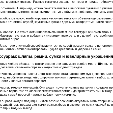
иссе, шерсть и кружево. Разные текстуры создают контраст и придает образу 
с объемами. Например, можно сочетать платье с широкими рукавами с узкими
им сочетаниям можно создать игру текстур и объемов, добавить динамику и эф
х образов можно комбинировать несколько текстур и объемов одновременно
бка с объемной блузой, кружевные чулки с дерзкими ботфортами. Такие сочет
и образа. Не стоит комбинировать слишком много текстур и объемов, чтобы 
 базовые текстуры и добавить к ним акцентные детали с другой текстурой ил
антный образ.
бразе - это отличный способ выделиться из серой массы и создать неповтор
не бойтесь экспериментировать. Будьте креативны и уверены в себе!
ессуарам: шляпы, ремни, сумки и ювелирные украшения
стью любого образа, но в этом сезоне они занимают особое место. Шляпы, р
деталями стильного образа и акцентом модных трендов.
бое внимание на шляпы. Этот аксессуар стал настоящим музы, способным п
ок до необычных моделей с широкими полями и яркими деталями - выбор шля
ности и шарма зимним образам.
частью модных коллекций. Они акцентируют внимание на талии и создают п
ные варианты: от классических кожаных ремней до ярких текстильных моде
 даже самый простой наряд и добавит ему изюминку.
ю образа каждой модницы. В этом сезоне особенно актуальны миниатюрные 
е дизайнеры предлагают сумки разных форм и цветов - от ярких клатчей до 
стоящий модный выход.