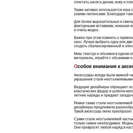
сочетать шелк и деним, кожу и пл
Также активно используется игра 
узкими леггинсами. Благодаря так
Для более выразительных и смелы
фактурными вставками, кожаная ю
и очень модно.
Важно при этом помнить о гармони
хаос. Лучше выбрать одну или две
создать сбалансированный и элег
Микс текстур и объемов в одном о
материалы, играйте с объемами и 
Особое внимание к акс
Аксессуары всегда были важной ча
украшения стали неотъемлемыми 
Ведущие дизайнеры обращают осо
классических федор и шляпок-кеп
летние наряды и придают загадоч
Ремни также стали неотъемлемой 
дизайнеры предложили разнообраз
Такой аксессуар легко преобразит
Сумки стали неотъемлемой часть
только самое необходимое. Модны
Они превратят любой наряд в на