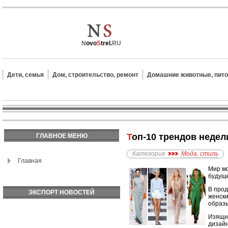
N
ovo
S
trel.
RU
Дети, семья
Дом, строительство, ремонт
Домашние животные, пит
Топ-10 трендов неде
ГЛАВНОЕ МЕНЮ
Категория
Мода, стиль
Главная
Мир мо
будуще
В прод
ЭКСПОРТ НОВОСТЕЙ
женски
образ
Изящно
дизайн