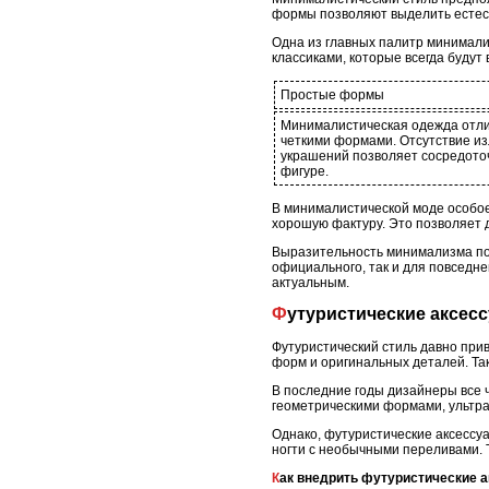
формы позволяют выделить естест
Одна из главных палитр минимали
классиками, которые всегда будут 
Простые формы
Минималистическая одежда отли
четкими формами. Отсутствие и
украшений позволяет сосредоточ
фигуре.
В минималистической моде особое
хорошую фактуру. Это позволяет д
Выразительность минимализма поз
официального, так и для повседне
актуальным.
Футуристические аксес
Футуристический стиль давно при
форм и оригинальных деталей. Та
В последние годы дизайнеры все ч
геометрическими формами, ультра
Однако, футуристические аксессуа
ногти с необычными переливами. 
Как внедрить футуристические 