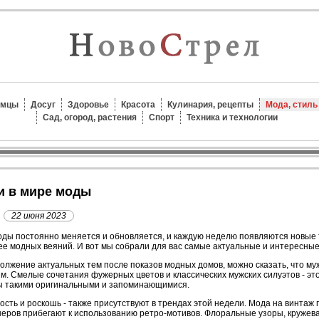
омцы
Досуг
Здоровье
Красота
Кулинария, рецепты
Мода, стиль
Сад, огород, растения
Спорт
Техника и технологии
ли в мире моды
22 июня 2023
ды постоянно меняется и обновляется, и каждую неделю появляются новые
е модных веяний. И вот мы собрали для вас самые актуальные и интересные
олжение актуальных тем после показов модных домов, можно сказать, что муж
м. Смелые сочетания фужерных цветов и классических мужских силуэтов - эт
ы такими оригинальными и запоминающимися.
сть и роскошь - также присутствуют в трендах этой недели. Мода на винтаж
еров прибегают к использованию ретро-мотивов. Флоральные узоры, кружева