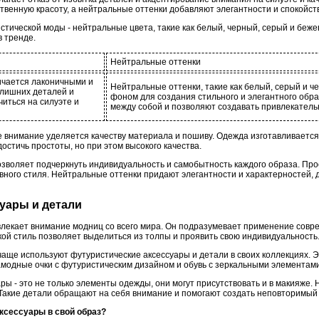
венную красоту, а нейтральные оттенки добавляют элегантности и спокойств
стической моды - нейтральные цвета, такие как белый, черный, серый и беж
в тренде.
Нейтральные оттенки
чается лаконичными и
Нейтральные оттенки, такие как белый, серый и 
злишних деталей и
фоном для создания стильного и элегантного обр
иться на силуэте и
между собой и позволяют создавать привлекател
 внимание уделяется качеству материала и пошиву. Одежда изготавливается
остичь простоты, но при этом высокого качества.
воляет подчеркнуть индивидуальность и самобытность каждого образа. Про
вного стиля. Нейтральные оттенки придают элегантности и характерностей, 
суары и детали
влекает внимание модниц со всего мира. Он подразумевает применение сов
кой стиль позволяет выделиться из толпы и проявить свою индивидуальность
аще используют футуристические аксессуары и детали в своих коллекциях. Э
модные очки с футуристическим дизайном и обувь с зеркальными элементами
ры - это не только элементы одежды, они могут присутствовать и в макияже.
Такие детали обращают на себя внимание и помогают создать неповторимый 
аксессуары в свой образ?