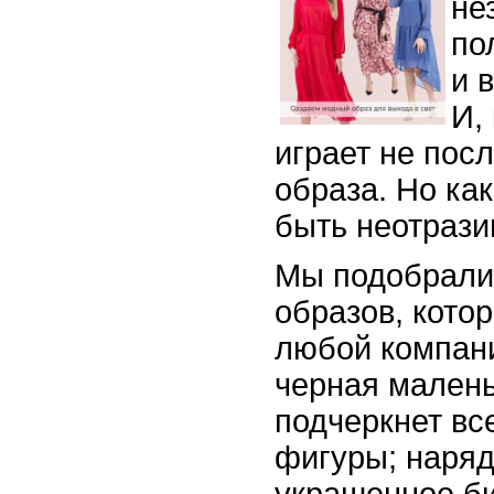
не
по
и 
И,
играет не пос
образа. Но ка
быть неотраз
Мы подобрали
образов, кото
любой компани
черная малень
подчеркнет вс
фигуры; наряд