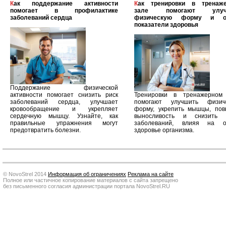
Как поддержание активности
Как тренировки в тренажерном
помогает в профилактике
зале помогают улуч
заболеваний сердца
физическую форму и о
показатели здоровья
Поддержание физической
активности помогает снизить риск
Тренировки в тренажерном
заболеваний сердца, улучшает
помогают улучшить физич
кровообращение и укрепляет
форму, укрепить мышцы, пов
сердечную мышцу. Узнайте, как
выносливость и снизить 
правильные упражнения могут
заболеваний, влияя на 
предотвратить болезни.
здоровье организма.
© NovoStrel 2014
Информация об ограничениях
Реклама на сайте
Полное или частичное копирование материалов с сайта запрещено
без письменного согласия администрации портала NovoStrel.RU