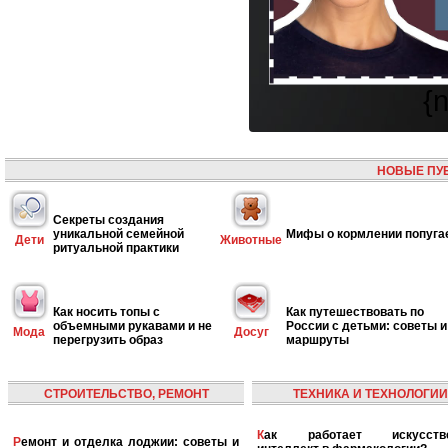
{
НОВЫЕ ПУ
Секреты создания
уникальной семейной
Мифы о кормлении попуга
Дети
Животные
ритуальной практики
Как носить топы с
Как путешествовать по
объемными рукавами и не
России с детьми: советы и
Мода
Досуг
перегрузить образ
маршруты
СТРОИТЕЛЬСТВО, РЕМОНТ
ТЕХНИКА И ТЕХНОЛОГИИ
Как работает искусственный
Ремонт и отделка лоджии: советы и